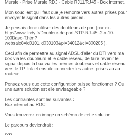
Murale - Prise Murale RDJ - Cable RJ11/RJ45 - Box internet.
Mon souci est qu'il faut que je remonte vers autres prises pour
envoyer le signal dans les autres pièces.
Je pensais donc utiliser des doubleurs de port (par ex.
http://www.lindy.fr/Doubleur-de-port-STP-RJ-45:-2-x-10-
100Base-T.htm?
websale8=ld0101.ld030103&pi=34012&ci=800205 ).
Ceci afin de permettre au signal ADSL d'aller du DTI vers ma
box via les doubleurs et le cable réseau, de faire revenir le
signal depuis la box via les mêmes doubleurs et cable réseau
vers le TP-link et ensuite connecter les autres prises au au
routeur.
Pensez vous que cette configuration puisse fonctionner ? Ou
une autre solution est elle envisageable ?
Les contraintes sont les suivantes :
Box internet au RDC
Vous trouverez en image un schéma de cette solution.
Le parcours deviendrait :