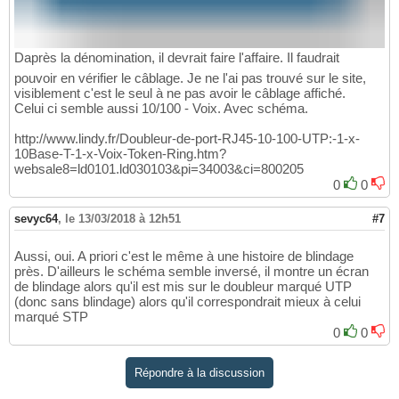
Daprès la dénomination, il devrait faire l'affaire. Il faudrait
pouvoir en vérifier le câblage. Je ne l'ai pas trouvé sur le site,
visiblement c'est le seul à ne pas avoir le câblage affiché.
Celui ci semble aussi 10/100 - Voix. Avec schéma.
http://www.lindy.fr/Doubleur-de-port-RJ45-10-100-UTP:-1-x-
10Base-T-1-x-Voix-Token-Ring.htm?
websale8=ld0101.ld030103&pi=34003&ci=800205
0
0
sevyc64
,
le 13/03/2018 à 12h51
#7
Aussi, oui. A priori c'est le même à une histoire de blindage
près. D'ailleurs le schéma semble inversé, il montre un écran
de blindage alors qu'il est mis sur le doubleur marqué UTP
(donc sans blindage) alors qu'il correspondrait mieux à celui
marqué STP
0
0
Répondre à la discussion