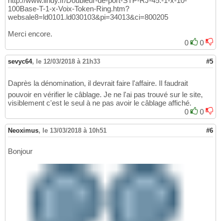
http://www.lindy.fr/Doubleur-de-port-STP-RJ-45:-1-x-10-
100Base-T-1-x-Voix-Token-Ring.htm?
websale8=ld0101.ld030103&pi=34013&ci=800205
Merci encore.
0
0
sevyc64
,
le 12/03/2018 à 21h33
#5
Daprès la dénomination, il devrait faire l'affaire. Il faudrait
pouvoir en vérifier le câblage. Je ne l'ai pas trouvé sur le site,
visiblement c'est le seul à ne pas avoir le câblage affiché.
0
0
Neoximus
,
le 13/03/2018 à 10h51
#6
Bonjour