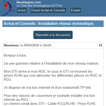
Developpez.com
Le Club des Développeurs et IT Pro
Actus
Forum Achat et Conseils
Emploi
Achat et Conseils
:
Installation réseau domestique.
Répondre à la discussion
Neoximus
,
le 09/03/2018 à 15h24
#1
Bonjour à tous,
j'ai une question relative à l'installation de mon réseau maison.
Mon DTI arrive à mon RDC et sous le DTI se trouvent les
prises RJ45 qui vont alimenter les différentes pièces en RDC et
RDJ.
Je dispose de ma box internet et d'un routeur/wifi TP-link.
Pour des raisons de couverture je souhaite installer ma box
internet au RDJ.
Le chemin serait donc DTI - Cable RJ11/RJ45 - Prise RJ45