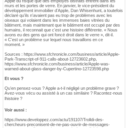
Apple du risque que des employés distraits entrent dans les
murs et les portes de verre. En janvier, le vice-président du
développement immobilier d'Apple, Dan Whisenhunt, a toutefois
déclaré qu'ils n'avaient pas eu trop de problèmes avec les
oiseaux qui volaient dans les immenses baies vitrées du
bâtiment, mais maintenant que le bâtiment est occupé par des
humains, il reconnait que c'est une histoire différente. « Nous
avons eu des gens qui ont foncé droit dans le verre », dit-il.
« C'est un problème sur lequel nous travaillons en ce
moment. »
Sources : https://www.sfchronicle.com/business/article/Apple-
Park-Transcript-of-911-calls-about-12723602.php,
https://www.sfchronicle.com/business/article/Apple-was-
warned-about-glass-danger-by-Cupertino-12723598.php
Et vous ?
Qu'en pensez-vous ? Apple a-t-il négligé un problème grave ?
Avez-vous vécu ou assisté à un cas similaire ? Racontez-nous
lhistoire ?
Voir aussi :
https://www.developpez.com/actu/191107/Trolldi-des-
chercheurs-preconisent-de-ne-pas-ouvrir-de-messages-