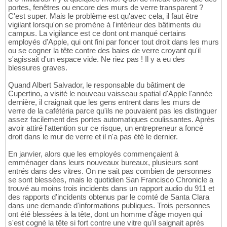
portes, fenêtres ou encore des murs de verre transparent ?
C'est super. Mais le problème est qu'avec cela, il faut être
vigilant lorsqu'on se promène à l'intérieur des bâtiments du
campus. La vigilance est ce dont ont manqué certains
employés d'Apple, qui ont fini par foncer tout droit dans les murs
ou se cogner la tête contre des baies de verre croyant qu'il
s'agissait d'un espace vide. Ne riez pas ! Il y a eu des
blessures graves.
Quand Albert Salvador, le responsable du bâtiment de
Cupertino, a visité le nouveau vaisseau spatial d'Apple l'année
dernière, il craignait que les gens entrent dans les murs de
verre de la cafétéria parce qu'ils ne pouvaient pas les distinguer
assez facilement des portes automatiques coulissantes. Après
avoir attiré l'attention sur ce risque, un entrepreneur a foncé
droit dans le mur de verre et il n'a pas été le dernier.
En janvier, alors que les employés commençaient à
emménager dans leurs nouveaux bureaux, plusieurs sont
entrés dans des vitres. On ne sait pas combien de personnes
se sont blessées, mais le quotidien San Francisco Chronicle a
trouvé au moins trois incidents dans un rapport audio du 911 et
des rapports d'incidents obtenus par le comté de Santa Clara
dans une demande d'informations publiques. Trois personnes
ont été blessées à la tête, dont un homme d'âge moyen qui
s'est cogné la tête si fort contre une vitre qu'il saignait après