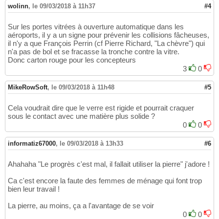
wolinn
,
le 09/03/2018 à 11h37
#4
Sur les portes vitrées à ouverture automatique dans les
aéroports, il y a un signe pour prévenir les collisions fâcheuses,
il n'y a que François Perrin (cf Pierre Richard, "La chèvre") qui
n'a pas de bol et se fracasse la tronche contre la vitre.
Donc carton rouge pour les concepteurs
3
0
MikeRowSoft
,
le 09/03/2018 à 11h48
#5
Cela voudrait dire que le verre est rigide et pourrait craquer
sous le contact avec une matière plus solide ?
0
0
informatiz67000
,
le 09/03/2018 à 13h33
#6
Ahahaha "Le progrès c'est mal, il fallait utiliser la pierre" j'adore !
Ca c'est encore la faute des femmes de ménage qui font trop
bien leur travail !
La pierre, au moins, ça a l'avantage de se voir
0
0