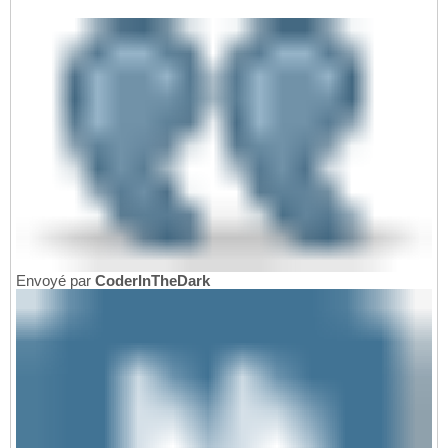
Envoyé par
CoderInTheDark