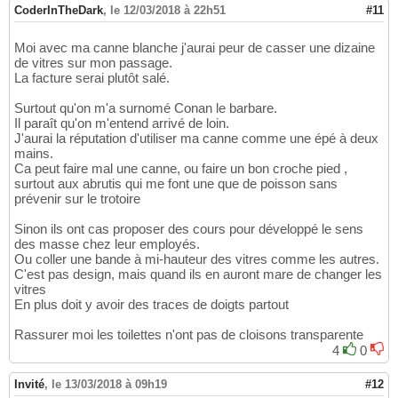
CoderInTheDark
,
le 12/03/2018 à 22h51
#11
Moi avec ma canne blanche j'aurai peur de casser une dizaine
de vitres sur mon passage.
La facture serai plutôt salé.
Surtout qu'on m'a surnomé Conan le barbare.
Il paraît qu'on m'entend arrivé de loin.
J'aurai la réputation d'utiliser ma canne comme une épé à deux
mains.
Ca peut faire mal une canne, ou faire un bon croche pied ,
surtout aux abrutis qui me font une que de poisson sans
prévenir sur le trotoire
Sinon ils ont cas proposer des cours pour développé le sens
des masse chez leur employés.
Ou coller une bande à mi-hauteur des vitres comme les autres.
C'est pas design, mais quand ils en auront mare de changer les
vitres
En plus doit y avoir des traces de doigts partout
Rassurer moi les toilettes n'ont pas de cloisons transparente
4
0
Invité
,
le 13/03/2018 à 09h19
#12