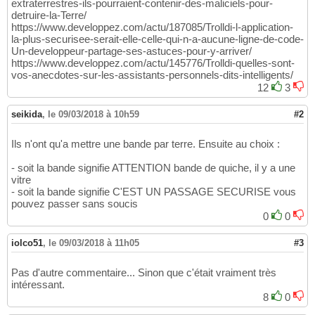
extraterrestres-ils-pourraient-contenir-des-maliciels-pour-
detruire-la-Terre/
https://www.developpez.com/actu/187085/Trolldi-l-application-
la-plus-securisee-serait-elle-celle-qui-n-a-aucune-ligne-de-code-
Un-developpeur-partage-ses-astuces-pour-y-arriver/
https://www.developpez.com/actu/145776/Trolldi-quelles-sont-
vos-anecdotes-sur-les-assistants-personnels-dits-intelligents/
12
3
seikida
,
le 09/03/2018 à 10h59
#2
Ils n'ont qu'a mettre une bande par terre. Ensuite au choix :
- soit la bande signifie ATTENTION bande de quiche, il y a une
vitre
- soit la bande signifie C'EST UN PASSAGE SECURISE vous
pouvez passer sans soucis
0
0
iolco51
,
le 09/03/2018 à 11h05
#3
Pas d'autre commentaire... Sinon que c'était vraiment très
intéressant.
8
0