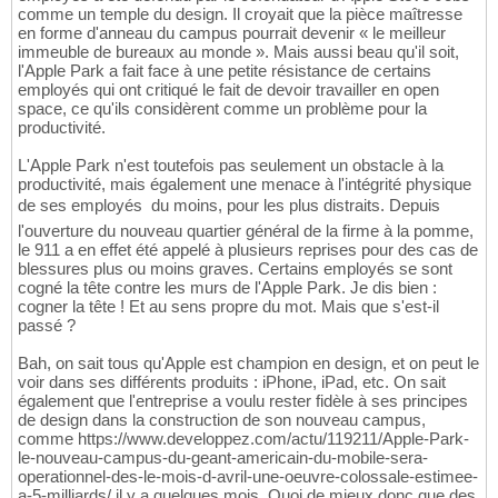
comme un temple du design. Il croyait que la pièce maîtresse
en forme d'anneau du campus pourrait devenir « le meilleur
immeuble de bureaux au monde ». Mais aussi beau qu'il soit,
l'Apple Park a fait face à une petite résistance de certains
employés qui ont critiqué le fait de devoir travailler en open
space, ce qu'ils considèrent comme un problème pour la
productivité.
L'Apple Park n'est toutefois pas seulement un obstacle à la
productivité, mais également une menace à l'intégrité physique
de ses employés  du moins, pour les plus distraits. Depuis
l'ouverture du nouveau quartier général de la firme à la pomme,
le 911 a en effet été appelé à plusieurs reprises pour des cas de
blessures plus ou moins graves. Certains employés se sont
cogné la tête contre les murs de l'Apple Park. Je dis bien :
cogner la tête ! Et au sens propre du mot. Mais que s'est-il
passé ?
Bah, on sait tous qu'Apple est champion en design, et on peut le
voir dans ses différents produits : iPhone, iPad, etc. On sait
également que l'entreprise a voulu rester fidèle à ses principes
de design dans la construction de son nouveau campus,
comme https://www.developpez.com/actu/119211/Apple-Park-
le-nouveau-campus-du-geant-americain-du-mobile-sera-
operationnel-des-le-mois-d-avril-une-oeuvre-colossale-estimee-
a-5-milliards/ il y a quelques mois. Quoi de mieux donc que des