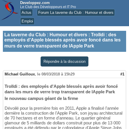
Developpez.com
Le Club des Développeurs et IT Pro
Actus
Forum La taverne du Club : Humour et divers
Emploi
La taverne du Club : Humour et divers
:
Trolldi : des
employés d'Apple blessés après avoir foncé dans les
murs de verre transparent de lApple Park
Répondre à la discussion
Michael Guilloux
,
le 08/03/2018 à 15h29
#1
Trolldi : des employés d'Apple blessés après avoir foncé
dans les murs de verre trop transparent de lApple Park
le nouveau campus géant de la firme
Dévoilé pour la première fois en 2011, Apple a finalisé l'année
dernière la construction de l'Apple Park, son joyau architectural
de 70 hectares et en forme d'anneau. Le quartier général
glamour de 5 milliards de dollars construit pour plus de 13 000
employés a été défendu par le cofondateur d'Apple Steve Jobs