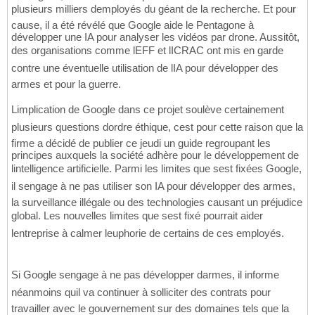
plusieurs milliers demployés du géant de la recherche. Et pour
cause, il a été révélé que Google aide le Pentagone à
développer une IA pour analyser les vidéos par drone. Aussitôt,
des organisations comme lEFF et lICRAC ont mis en garde
contre une éventuelle utilisation de lIA pour développer des
armes et pour la guerre.
Limplication de Google dans ce projet soulève certainement
plusieurs questions dordre éthique, cest pour cette raison que la
firme a décidé de publier ce jeudi un guide regroupant les
principes auxquels la société adhère pour le développement de
lintelligence artificielle. Parmi les limites que sest fixées Google,
il sengage à ne pas utiliser son IA pour développer des armes,
la surveillance illégale ou des technologies causant un préjudice
global. Les nouvelles limites que sest fixé pourrait aider
lentreprise à calmer leuphorie de certains de ces employés.
Si Google sengage à ne pas développer darmes, il informe
néanmoins quil va continuer à solliciter des contrats pour
travailler avec le gouvernement sur des domaines tels que la