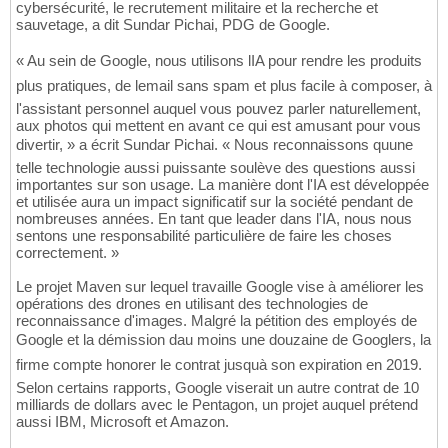
cybersécurité, le recrutement militaire et la recherche et
sauvetage, a dit Sundar Pichai, PDG de Google.
« Au sein de Google, nous utilisons lIA pour rendre les produits
plus pratiques, de lemail sans spam et plus facile à composer, à
l'assistant personnel auquel vous pouvez parler naturellement,
aux photos qui mettent en avant ce qui est amusant pour vous
divertir, » a écrit Sundar Pichai. « Nous reconnaissons quune
telle technologie aussi puissante soulève des questions aussi
importantes sur son usage. La manière dont l'IA est développée
et utilisée aura un impact significatif sur la société pendant de
nombreuses années. En tant que leader dans l'IA, nous nous
sentons une responsabilité particulière de faire les choses
correctement. »
Le projet Maven sur lequel travaille Google vise à améliorer les
opérations des drones en utilisant des technologies de
reconnaissance d'images. Malgré la pétition des employés de
Google et la démission dau moins une douzaine de Googlers, la
firme compte honorer le contrat jusquà son expiration en 2019.
Selon certains rapports, Google viserait un autre contrat de 10
milliards de dollars avec le Pentagon, un projet auquel prétend
aussi IBM, Microsoft et Amazon.