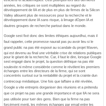
années, les critiques se sont multipliées au regard du
développement de lIA et de plus en plus de firmes de la Silicon
Valley allouent plus de ressources pour la recherche et le
développement dune IA sans risque, à limage dOpen IA et
dautres groupes de recherche partout dans le monde.
Google sest fixé donc des limites éthiques aujourdhui, mais il
faut rappeler, cette promesse naurait pas pu avoir lieu si le
grand public na pas été exposé au scandale du projet Maven,
qui est devenu au final une véritable crise de relations publiques
pour le géant de la recherche. Car, il faut le dire, lorsque Google
sest engagé dans le projet, la question déthique na pas été
soulevée ni même considérée comme le révèlent les premiers
échanges entre les directeurs de la firme, qui se sont
concentrés surtout sur la rentabilité du projet et la crainte dun
contrecoup médiatique. Une fois que laffaire a été révélée,
Google a vite entrepris dorganiser des réunions et a prétendu
que ce projet na pas une grande importance et que lIA ne sera
pas utilisée pour tuer des gens. Bien que la firme na pas
forcément menti, les mêmes échanges par email entre les