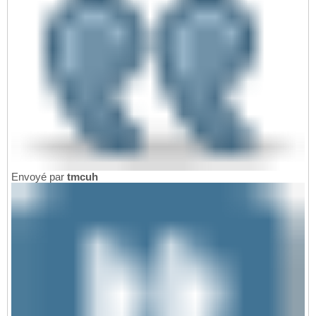
Envoyé par
tmcuh