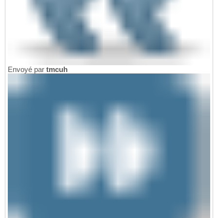
Envoyé par
tmcuh