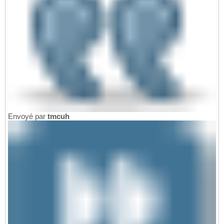
Envoyé par
tmcuh