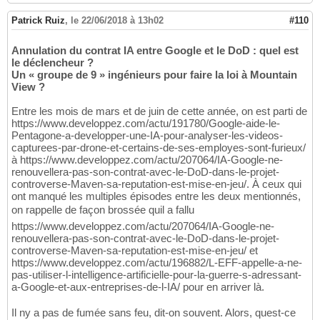
Patrick Ruiz
,
le 22/06/2018 à 13h02
#110
Annulation du contrat IA entre Google et le DoD : quel est
le déclencheur ?
Un « groupe de 9 » ingénieurs pour faire la loi à Mountain
View ?
Entre les mois de mars et de juin de cette année, on est parti de
https://www.developpez.com/actu/191780/Google-aide-le-
Pentagone-a-developper-une-IA-pour-analyser-les-videos-
capturees-par-drone-et-certains-de-ses-employes-sont-furieux/
à https://www.developpez.com/actu/207064/IA-Google-ne-
renouvellera-pas-son-contrat-avec-le-DoD-dans-le-projet-
controverse-Maven-sa-reputation-est-mise-en-jeu/. À ceux qui
ont manqué les multiples épisodes entre les deux mentionnés,
on rappelle de façon brossée quil a fallu
https://www.developpez.com/actu/207064/IA-Google-ne-
renouvellera-pas-son-contrat-avec-le-DoD-dans-le-projet-
controverse-Maven-sa-reputation-est-mise-en-jeu/ et
https://www.developpez.com/actu/196882/L-EFF-appelle-a-ne-
pas-utiliser-l-intelligence-artificielle-pour-la-guerre-s-adressant-
a-Google-et-aux-entreprises-de-l-IA/ pour en arriver là.
Il ny a pas de fumée sans feu, dit-on souvent. Alors, quest-ce