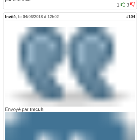
1
3
Invité
,
le 04/06/2018 à 12h02
#104
Envoyé par
tmcuh