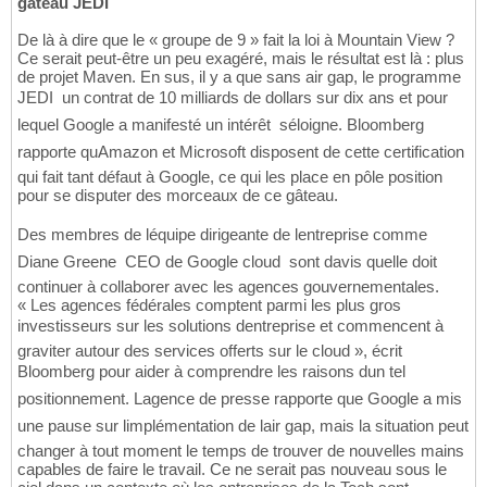
gâteau JEDI
De là à dire que le « groupe de 9 » fait la loi à Mountain View ?
Ce serait peut-être un peu exagéré, mais le résultat est là : plus
de projet Maven. En sus, il y a que sans air gap, le programme
JEDI  un contrat de 10 milliards de dollars sur dix ans et pour
lequel Google a manifesté un intérêt  séloigne. Bloomberg
rapporte quAmazon et Microsoft disposent de cette certification
qui fait tant défaut à Google, ce qui les place en pôle position
pour se disputer des morceaux de ce gâteau.
Des membres de léquipe dirigeante de lentreprise comme
Diane Greene  CEO de Google cloud  sont davis quelle doit
continuer à collaborer avec les agences gouvernementales.
« Les agences fédérales comptent parmi les plus gros
investisseurs sur les solutions dentreprise et commencent à
graviter autour des services offerts sur le cloud », écrit
Bloomberg pour aider à comprendre les raisons dun tel
positionnement. Lagence de presse rapporte que Google a mis
une pause sur limplémentation de lair gap, mais la situation peut
changer à tout moment le temps de trouver de nouvelles mains
capables de faire le travail. Ce ne serait pas nouveau sous le