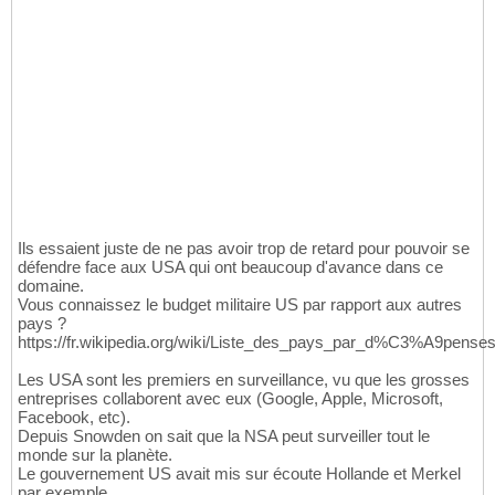
Ils essaient juste de ne pas avoir trop de retard pour pouvoir se
défendre face aux USA qui ont beaucoup d'avance dans ce
domaine.
Vous connaissez le budget militaire US par rapport aux autres
pays ?
https://fr.wikipedia.org/wiki/Liste_des_pays_par_d%C3%A9penses_
Les USA sont les premiers en surveillance, vu que les grosses
entreprises collaborent avec eux (Google, Apple, Microsoft,
Facebook, etc).
Depuis Snowden on sait que la NSA peut surveiller tout le
monde sur la planète.
Le gouvernement US avait mis sur écoute Hollande et Merkel
par exemple.