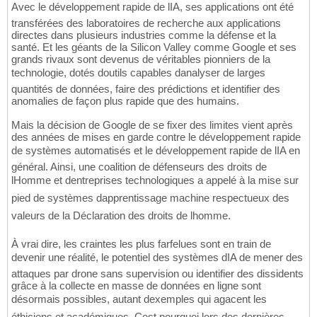
Avec le développement rapide de lIA, ses applications ont été
transférées des laboratoires de recherche aux applications
directes dans plusieurs industries comme la défense et la
santé. Et les géants de la Silicon Valley comme Google et ses
grands rivaux sont devenus de véritables pionniers de la
technologie, dotés doutils capables danalyser de larges
quantités de données, faire des prédictions et identifier des
anomalies de façon plus rapide que des humains.
Mais la décision de Google de se fixer des limites vient après
des années de mises en garde contre le développement rapide
de systèmes automatisés et le développement rapide de lIA en
général. Ainsi, une coalition de défenseurs des droits de
lHomme et dentreprises technologiques a appelé à la mise sur
pied de systèmes dapprentissage machine respectueux des
valeurs de la Déclaration des droits de lhomme.
À vrai dire, les craintes les plus farfelues sont en train de
devenir une réalité, le potentiel des systèmes dIA de mener des
attaques par drone sans supervision ou identifier des dissidents
grâce à la collecte en masse de données en ligne sont
désormais possibles, autant dexemples qui agacent les
éthiciens et académiques. Cest pourquoi lors des dernières