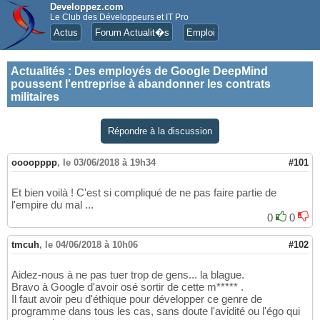
Developpez.com
Le Club des Développeurs et IT Pro
Actus
Forum Actualit�s
Emploi
Actualités
:
Des employés de Google DeepMind
poussent l'entreprise à abandonner les contrats
militaires
Répondre à la discussion
oooopppp
,
le 03/06/2018 à 19h34
#101
Et bien voilà ! C'est si compliqué de ne pas faire partie de
l'empire du mal ...
0
0
tmcuh
,
le 04/06/2018 à 10h06
#102
Aidez-nous à ne pas tuer trop de gens... la blague.
Bravo à Google d'avoir osé sortir de cette m***** .
Il faut avoir peu d'éthique pour développer ce genre de
programme dans tous les cas, sans doute l'avidité ou l'égo qui