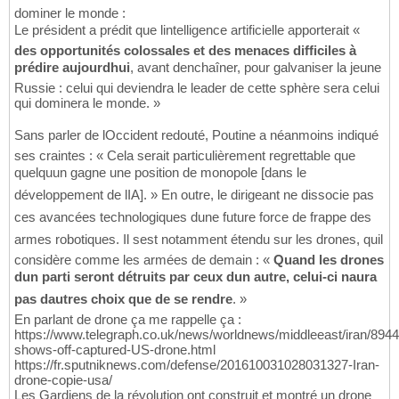
dominer le monde :
Le président a prédit que lintelligence artificielle apporterait «
des opportunités colossales et des menaces difficiles à
prédire aujourdhui
, avant denchaîner, pour galvaniser la jeune
Russie : celui qui deviendra le leader de cette sphère sera celui
qui dominera le monde. »
Sans parler de lOccident redouté, Poutine a néanmoins indiqué
ses craintes : « Cela serait particulièrement regrettable que
quelquun gagne une position de monopole [dans le
développement de lIA]. » En outre, le dirigeant ne dissocie pas
ces avancées technologiques dune future force de frappe des
armes robotiques. Il sest notamment étendu sur les drones, quil
considère comme les armées de demain : «
Quand les drones
dun parti seront détruits par ceux dun autre, celui-ci naura
pas dautres choix que de se rendre
. »
En parlant de drone ça me rappelle ça :
https://www.telegraph.co.uk/news/worldnews/middleeast/iran/8944
shows-off-captured-US-drone.html
https://fr.sputniknews.com/defense/201610031028031327-Iran-
drone-copie-usa/
Les Gardiens de la révolution ont construit et montré un drone