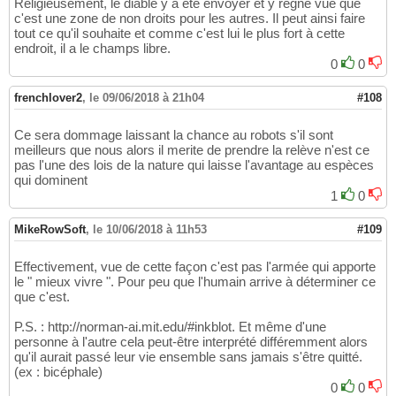
Religieusement, le diable y a été envoyer et y règne vue que
c'est une zone de non droits pour les autres. Il peut ainsi faire
tout ce qu'il souhaite et comme c'est lui le plus fort à cette
endroit, il a le champs libre.
0
0
frenchlover2
,
le 09/06/2018 à 21h04
#108
Ce sera dommage laissant la chance au robots s'il sont
meilleurs que nous alors il merite de prendre la relève n'est ce
pas l'une des lois de la nature qui laisse l'avantage au espèces
qui dominent
1
0
MikeRowSoft
,
le 10/06/2018 à 11h53
#109
Effectivement, vue de cette façon c'est pas l'armée qui apporte
le " mieux vivre ". Pour peu que l'humain arrive à déterminer ce
que c'est.
P.S. : http://norman-ai.mit.edu/#inkblot. Et même d'une
personne à l'autre cela peut-être interprété différemment alors
qu'il aurait passé leur vie ensemble sans jamais s'être quitté.
(ex : bicéphale)
0
0