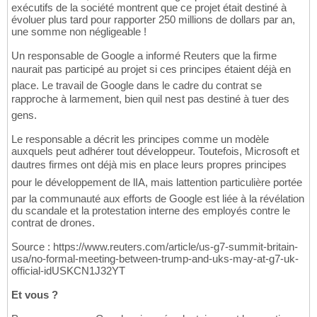
exécutifs de la société montrent que ce projet était destiné à
évoluer plus tard pour rapporter 250 millions de dollars par an,
une somme non négligeable !
Un responsable de Google a informé Reuters que la firme
naurait pas participé au projet si ces principes étaient déjà en
place. Le travail de Google dans le cadre du contrat se
rapproche à larmement, bien quil nest pas destiné à tuer des
gens.
Le responsable a décrit les principes comme un modèle
auxquels peut adhérer tout développeur. Toutefois, Microsoft et
dautres firmes ont déjà mis en place leurs propres principes
pour le développement de lIA, mais lattention particulière portée
par la communauté aux efforts de Google est liée à la révélation
du scandale et la protestation interne des employés contre le
contrat de drones.
Source : https://www.reuters.com/article/us-g7-summit-britain-
usa/no-formal-meeting-between-trump-and-uks-may-at-g7-uk-
official-idUSKCN1J32YT
Et vous ?