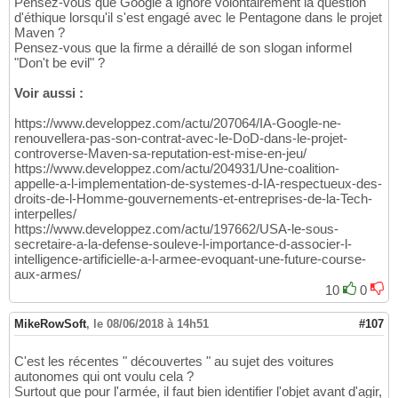
Pensez-vous que Google a ignoré volontairement la question
d'éthique lorsqu'il s'est engagé avec le Pentagone dans le projet
Maven ?
Pensez-vous que la firme a déraillé de son slogan informel
"Don't be evil" ?
Voir aussi :
https://www.developpez.com/actu/207064/IA-Google-ne-
renouvellera-pas-son-contrat-avec-le-DoD-dans-le-projet-
controverse-Maven-sa-reputation-est-mise-en-jeu/
https://www.developpez.com/actu/204931/Une-coalition-
appelle-a-l-implementation-de-systemes-d-IA-respectueux-des-
droits-de-l-Homme-gouvernements-et-entreprises-de-la-Tech-
interpelles/
https://www.developpez.com/actu/197662/USA-le-sous-
secretaire-a-la-defense-souleve-l-importance-d-associer-l-
intelligence-artificielle-a-l-armee-evoquant-une-future-course-
aux-armes/
10
0
MikeRowSoft
,
le 08/06/2018 à 14h51
#107
C'est les récentes " découvertes " au sujet des voitures
autonomes qui ont voulu cela ?
Surtout que pour l'armée, il faut bien identifier l'objet avant d'agir,