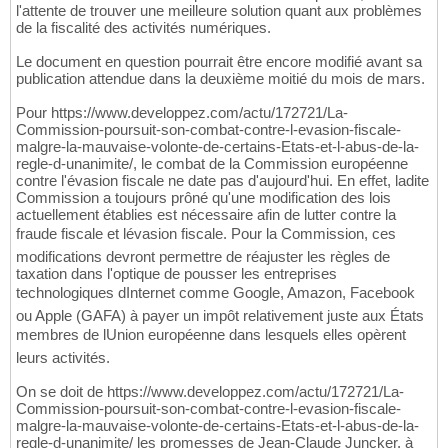
l'attente de trouver une meilleure solution quant aux problèmes
de la fiscalité des activités numériques.
Le document en question pourrait être encore modifié avant sa
publication attendue dans la deuxième moitié du mois de mars.
Pour https://www.developpez.com/actu/172721/La-
Commission-poursuit-son-combat-contre-l-evasion-fiscale-
malgre-la-mauvaise-volonte-de-certains-Etats-et-l-abus-de-la-
regle-d-unanimite/, le combat de la Commission européenne
contre l'évasion fiscale ne date pas d'aujourd'hui. En effet, ladite
Commission a toujours prôné qu'une modification des lois
actuellement établies est nécessaire afin de lutter contre la
fraude fiscale et lévasion fiscale. Pour la Commission, ces
modifications devront permettre de réajuster les règles de
taxation dans l'optique de pousser les entreprises
technologiques dInternet comme Google, Amazon, Facebook
ou Apple (GAFA) à payer un impôt relativement juste aux États
membres de lUnion européenne dans lesquels elles opèrent
leurs activités.
On se doit de https://www.developpez.com/actu/172721/La-
Commission-poursuit-son-combat-contre-l-evasion-fiscale-
malgre-la-mauvaise-volonte-de-certains-Etats-et-l-abus-de-la-
regle-d-unanimite/ les promesses de Jean-Claude Juncker, à