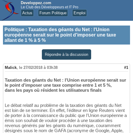
Developpez.com
Le Club des Développeurs et IT Pro
Actus
Forum Politique
Emploi
Politique
:
Taxation des géants du Net : l'Union
européenne serait sur le point d'imposer une taxe
allant de 1 % à 5 %
Répondre à la discussion
Malick
,
le 27/02/2018 à 03h38
#1
Taxation des géants du Net : l'Union européenne serait sur
le point d'imposer une taxe comprise entre 1 et 5 %,
dans les pays où résident les utilisateurs finals
Le débat relatif au problème de la taxation des géants du Net
est loin de se terminer. En effet, l'éditeur en ligne Reuters vient
de porter à la connaissance du public que l'Union européenne a
émis son souhait de vouloir procéder à une taxation des
revenus générés par les géants du numérique, couramment
désignés sous le nom de GAFA (acronyme de Google, Apple,