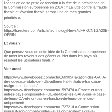
l'occasion de sa prise de fonction à la tête de la présidence de
la Commission européenne en 2014 : « La lutte contre la fraude
fiscale et lévasion fiscale seront lune de mes grandes
priorités ».
Source :
https://fr.reuters.com/article/technologyNews/idFRKCN1GA29B-
OFRIN
Et vous ?
Que pensez-vous de cette idée de la Commission européenne
de taxer les revenus des géants du Net dans les pays où
résident les utilisateurs finals ?
Voir aussi
https://www.developpez.com/actu/160905/Taxation-des-GAFA-
de-nouveaux-Etats-de-l-UE-adherent-a-l-initiative-francaise-
malgre-ses-lacunes/
https://www.developpez.com/actu/159747/La-France-et-trois-
autres-pays-proposent-a-l-UE-de-taxer-les-GAFA-sur-la-base-
de-leurs-CA-et-non-pas-en-fonction-de-leurs-benefices-
uniquement/
https://www.developpez.com/actu/172721/La-Commission-
poursuit-son-combat-contre-l-evasion-fiscale-malgre-la-