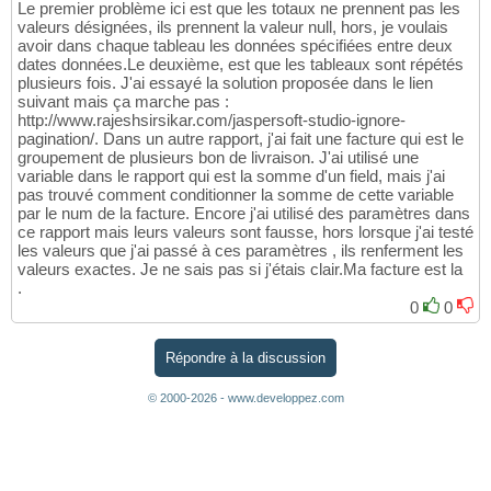
Le premier problème ici est que les totaux ne prennent pas les
valeurs désignées, ils prennent la valeur null, hors, je voulais
avoir dans chaque tableau les données spécifiées entre deux
dates données.Le deuxième, est que les tableaux sont répétés
plusieurs fois. J'ai essayé la solution proposée dans le lien
suivant mais ça marche pas :
http://www.rajeshsirsikar.com/jaspersoft-studio-ignore-
pagination/. Dans un autre rapport, j'ai fait une facture qui est le
groupement de plusieurs bon de livraison. J'ai utilisé une
variable dans le rapport qui est la somme d'un field, mais j'ai
pas trouvé comment conditionner la somme de cette variable
par le num de la facture. Encore j'ai utilisé des paramètres dans
ce rapport mais leurs valeurs sont fausse, hors lorsque j'ai testé
les valeurs que j'ai passé à ces paramètres , ils renferment les
valeurs exactes. Je ne sais pas si j'étais clair.Ma facture est la
.
0
0
Répondre à la discussion
© 2000-2026 - www.developpez.com