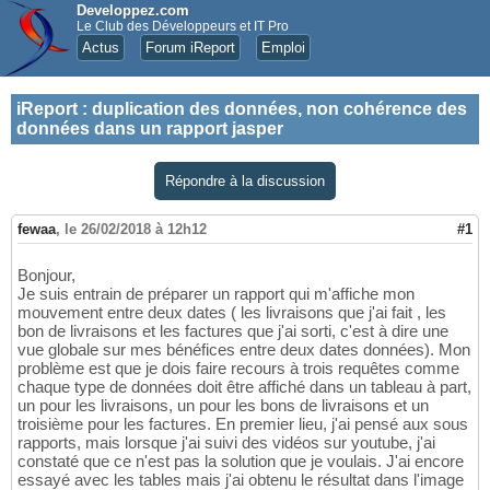
Developpez.com
Le Club des Développeurs et IT Pro
Actus
Forum iReport
Emploi
iReport
:
duplication des données, non cohérence des
données dans un rapport jasper
Répondre à la discussion
fewaa
,
le 26/02/2018 à 12h12
#1
Bonjour,
Je suis entrain de préparer un rapport qui m'affiche mon
mouvement entre deux dates ( les livraisons que j'ai fait , les
bon de livraisons et les factures que j'ai sorti, c'est à dire une
vue globale sur mes bénéfices entre deux dates données). Mon
problème est que je dois faire recours à trois requêtes comme
chaque type de données doit être affiché dans un tableau à part,
un pour les livraisons, un pour les bons de livraisons et un
troisième pour les factures. En premier lieu, j'ai pensé aux sous
rapports, mais lorsque j'ai suivi des vidéos sur youtube, j'ai
constaté que ce n'est pas la solution que je voulais. J'ai encore
essayé avec les tables mais j'ai obtenu le résultat dans l'image