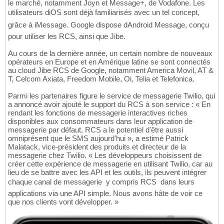
le marché, notamment Joyn et Message+, de Vodafone. Les
utilisateurs diOS sont déjà familiarisés avec un tel concept,
grâce à iMessage. Google dispose dAndroid Message, conçu
pour utiliser les RCS, ainsi que Jibe.
Au cours de la dernière année, un certain nombre de nouveaux
opérateurs en Europe et en Amérique latine se sont connectés
au cloud Jibe RCS de Google, notamment America Movil, AT &
T, Celcom Axiata, Freedom Mobile, Oi, Telia et Telefonica.
Parmi les partenaires figure le service de messagerie Twilio, qui
a annoncé avoir ajouté le support du RCS à son service : « En
rendant les fonctions de messagerie interactives riches
disponibles aux consommateurs dans leur application de
messagerie par défaut, RCS a le potentiel d'être aussi
omniprésent que le SMS aujourd'hui », a estimé Patrick
Malatack, vice-président des produits et directeur de la
messagerie chez Twilio. « Les développeurs choisissent de
créer cette expérience de messagerie en utilisant Twilio, car au
lieu de se battre avec les API et les outils, ils peuvent intégrer
chaque canal de messagerie  y compris RCS  dans leurs
applications via une API simple. Nous avons hâte de voir ce
que nos clients vont développer. »