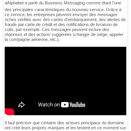
dAlphabet a parlé du Business Messaging comme étant l'une
des principales caractéristiques du nouveau service. Grâce à
ce service, les entreprises peuvent envoyer des messages
riches vérifiés avec des cartes d'embarquement, des alertes de
fraude par carte de crédit et des notifications de livraison de
colis, par exemple. Ces messages peuvent inclure des
réponses et des actions suggérées (changer de siège, appeler
la compagnie aérienne, etc.).
Il faut préciser que certains des acteurs principaux du domaine
ont créé leurs propres marques et les testent en ce moment sur