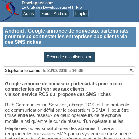
Developpez.com
Le Club des Développeurs et IT Pro
Actus
Forum Android
Emploi
Android
:
Google annonce de nouveaux partenariats
pour mieux connecter les entreprises aux clients via
des SMS riches
Répondre à la discussion
Stéphane le calme
,
le 23/02/2018 à 14h08
#1
Google annonce de nouveaux partenariats pour mieux
connecter les entreprises aux clients,
via son service RCS qui propose des SMS riches
Rich Communication Services, abrégé RCS, est un protocole
de communication défini par le consortium GSMA. Il peut être
utilisé entre les réseaux de deux opérateurs de téléphonie
mobile, ainsi qu'entre le cur de réseau d'un opérateur et les
téléphones ou les smartphones des abonnés. Il vise à
remplacer les messages SMS par un système de messagerie
texte plus riche, à interroger le répertoire pour la découverte de