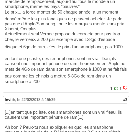
marché de remplacement, aujourd'hui tous le monde à un
smartphone, mème les pays "pauvres"
Le prix... a force monter de 50 chaque année, a un moment
donné même les plus fanatiques ne peuvent acheter. Je parle
pas que d'Apple/Samsung, toute les marques monte leurs prix
Xiaomi, Oneplus...
Actuellement seul Vernee propose du correcte pour pas trop
cher, le verneeX a 200 par exemple avec 128go d'espace
disque et 6go de ram, c'est le prix d'un smartphone, pas 1000.
en tant que pc iste, ces smartphones sont un vrai fléau, ils
causent une important pénurie de ram, heureusement Apple ne
mets de 4Go de ram dans son smartphone à 1000 et ne fait fais
pas comme les chinois a mettre 6-8Go de ram dans un
smartphone à 200
1
1
Invité
,
le 22/02/2018 à 15h39
#3
[...]en tant que pc iste, ces smartphones sont un vrai fléau, ils
causent une important pénurie de ram[...]
Ah bon ? Peux-tu nous expliquer en quoi les smartphone