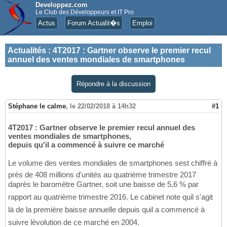
Developpez.com
Le Club des Développeurs et IT Pro
Actus
Forum Actualit�s
Emploi
Actualités
:
4T2017 : Gartner observe le premier recul
annuel des ventes mondiales de smartphones
Répondre à la discussion
Stéphane le calme
,
le 22/02/2018 à 14h32
#1
4T2017 : Gartner observe le premier recul annuel des
ventes mondiales de smartphones,
depuis qu'il a commencé à suivre ce marché
Le volume des ventes mondiales de smartphones sest chiffré à
près de 408 millions d'unités au quatrième trimestre 2017
daprès le baromètre Gartner, soit une baisse de 5,6 % par
rapport au quatrième trimestre 2016. Le cabinet note quil s'agit
là de la première baisse annuelle depuis quil a commencé à
suivre lévolution de ce marché en 2004.