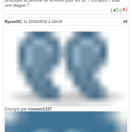
provoque la pénurie de la RAM pour les pc ? Ou alors c'était
une blague ?
1
0
RyzenOC
,
le 22/02/2018 à 16h30
#4
Envoyé par
romain1337