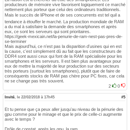
producteurs de mémoire vive favorisent logiquement ce marché
nettement plus porteur que celui des ordinateurs traditionnels.
Mais le succès de liPhone et de ses concurrents est tel quil a
tendance à étouffer le marché. La production mondiale de RAM
a du mal à satisfaire la demande des smartphones et après
eux, ce sont les serveurs qui sont prioritaires.
https://geek-mexicain.net/la-penurie-de-ram-nest-pas-pres-de-
se-terminer
Mais aujourd'hui, ce n'est pas la disparition d'usines qui en est
la cause, c'est simplement dû au fait que les constructeurs de
DDR4 sont aussi ceux qui font de la RAM spécialisée pour les
smartphones et les serveurs. Il est bien plus avantageux pour
eux de mettre la majorité de leur production sur des secteurs
très porteurs (surtout les smartphones), plutôt que de faire de
conséquents stocks de RAM pas chère pour PC fixes, car cela
ne se change pas très souvent.
2
0
Invité
,
le 22/02/2018 à 17h45
#5
Et tu pense que ça peux aller jusqu'au niveau de la pénurie des
gpu comme pour le minage et que le prix de celle-ci augmente
avec le temps ?
Drôle de constat, après les gpu, la ram.