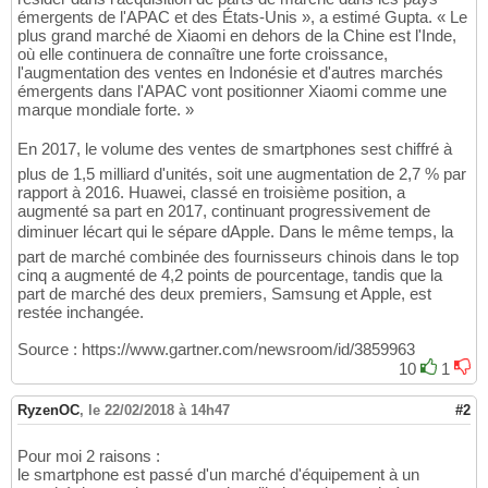
émergents de l'APAC et des États-Unis », a estimé Gupta. « Le
plus grand marché de Xiaomi en dehors de la Chine est l'Inde,
où elle continuera de connaître une forte croissance,
l'augmentation des ventes en Indonésie et d'autres marchés
émergents dans l'APAC vont positionner Xiaomi comme une
marque mondiale forte. »
En 2017, le volume des ventes de smartphones sest chiffré à
plus de 1,5 milliard d'unités, soit une augmentation de 2,7 % par
rapport à 2016. Huawei, classé en troisième position, a
augmenté sa part en 2017, continuant progressivement de
diminuer lécart qui le sépare dApple. Dans le même temps, la
part de marché combinée des fournisseurs chinois dans le top
cinq a augmenté de 4,2 points de pourcentage, tandis que la
part de marché des deux premiers, Samsung et Apple, est
restée inchangée.
Source : https://www.gartner.com/newsroom/id/3859963
10
1
RyzenOC
,
le 22/02/2018 à 14h47
#2
Pour moi 2 raisons :
le smartphone est passé d'un marché d'équipement à un