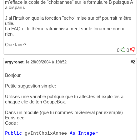
m'efface la copie de "choixannee" sur le formulaire B puisque A
a disparu.
J'ai l'intuition que la fonction "echo" mise sur off pourrait m'être
utile.
La FAQ et le thème rafraichissement sur le forum ne donne
rien.
Que faire?
0
0
argyronet
,
le 28/09/2004 à 19h52
#2
Bonjour,
Petite suggestion simple:
Utilises une variable publique que tu affectes et exploites à
chaque clic de ton GoupeBox.
Dans un module (que tu nommes mGeneral par exemple)
Ecris ceci:
Code :
Public
 gvIntChoixAnnee 
As
Integer