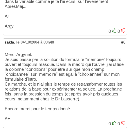
dans la variable comme je te l'ai écris, sur l'événement
AprèsMaj...
A+
Argy
0
0
zakfa
,
le 04/10/2004 à 09h48
#6
Merci Argynet.
Je suis passé par la solution du formulaire "mémoire" toujours
ouvert et toujours masqué. Dans la macro qui l'ouvre, j'ai utilisé
la colonne "conditions" pour être sur que mon champ
"choixannee" sur "memoire" est égal à "choixannee" sur mon
formulaire d'intro.
Ca marche, et je n'ai plus le temps de retransformer toutes les
relations de la base pour expérimenter ta soluce. La prochaine
fois, sans la pression du temps (et après avoir pris quelques
cours, notamment chez le Dr Lasserre).
Encore merci pour le temps donné.
A+
0
0