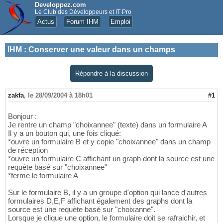
Developpez.com
Le Club des Développeurs et IT Pro
Actus
Forum IHM
Emploi
IHM
:
Conserver une valeur dans un champs
Répondre à la discussion
zakfa
,
le 28/09/2004 à 18h01
#1
Bonjour :
Je rentre un champ "choixannee" (texte) dans un formulaire A
Il y a un bouton qui, une fois cliqué:
*ouvre un formulaire B et y copie "choixannee" dans un champ
de réception
*ouvre un formulaire C affichant un graph dont la source est une
requète basé sur "choixannee"
*ferme le formulaire A
Sur le formulaire B, il y a un groupe d'option qui lance d'autres
formulaires D,E,F affichant également des graphs dont la
source est une requète basé sur "choixanne".
Lorsque je clique une option, le formulaire doit se rafraichir, et