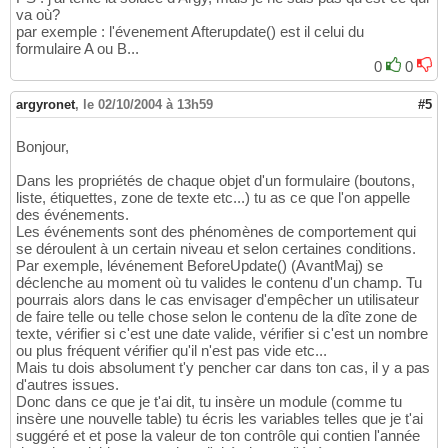
va où?
par exemple : l'évenement Afterupdate() est il celui du
formulaire A ou B...
0
0
argyronet
,
le 02/10/2004 à 13h59
#5
Bonjour,
Dans les propriétés de chaque objet d'un formulaire (boutons,
liste, étiquettes, zone de texte etc...) tu as ce que l'on appelle
des événements.
Les événements sont des phénomènes de comportement qui
se déroulent à un certain niveau et selon certaines conditions.
Par exemple, lévénement BeforeUpdate() (AvantMaj) se
déclenche au moment où tu valides le contenu d'un champ. Tu
pourrais alors dans le cas envisager d'empêcher un utilisateur
de faire telle ou telle chose selon le contenu de la dîte zone de
texte, vérifier si c'est une date valide, vérifier si c'est un nombre
ou plus fréquent vérifier qu'il n'est pas vide etc...
Mais tu dois absolument t'y pencher car dans ton cas, il y a pas
d'autres issues.
Donc dans ce que je t'ai dit, tu insère un module (comme tu
insère une nouvelle table) tu écris les variables telles que je t'ai
suggéré et et pose la valeur de ton contrôle qui contien l'année