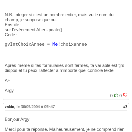
N.B. Integer si c'est un nombre entier, mais vu le nom du
champ, je suppose que oui.
Ensuite :
sur l'événement AfterUpdate()
Code :
gvIntChoixAnnee = 
Me
!choixannee
Après même si tes formulaires sont fermés, ta variable est tjrs
dispos et tu peux l'affecter à n'importe quel contrôle texte.
A+
Argy
0
0
zakfa
,
le 30/09/2004 à 09h47
#3
Bonjour Argy!
Merci pour ta réponse. Malheureusement, je ne comprend rien