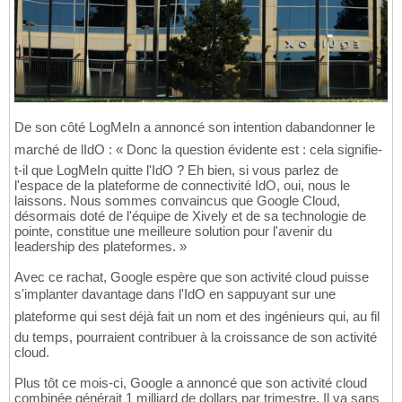
De son côté LogMeIn a annoncé son intention dabandonner le
marché de lIdO : « Donc la question évidente est : cela signifie-
t-il que LogMeIn quitte l'IdO ? Eh bien, si vous parlez de
l'espace de la plateforme de connectivité IdO, oui, nous le
laissons. Nous sommes convaincus que Google Cloud,
désormais doté de l'équipe de Xively et de sa technologie de
pointe, constitue une meilleure solution pour l'avenir du
leadership des plateformes. »
Avec ce rachat, Google espère que son activité cloud puisse
s'implanter davantage dans l'IdO en sappuyant sur une
plateforme qui sest déjà fait un nom et des ingénieurs qui, au fil
du temps, pourraient contribuer à la croissance de son activité
cloud.
Plus tôt ce mois-ci, Google a annoncé que son activité cloud
combinée générait 1 milliard de dollars par trimestre. Il va sans