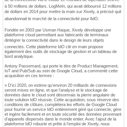
à 50 millions de dollars. LogMeIn, qui avait déboursé 12 millions
de dollars en 2014 pour mettre la main sur Xively, a précisé quil
abandonnait le marché de la connectivité pour lIdO.
Fondée en 2003 par Usman Haque, Xively développe une
plateforme cloud permettant aux fabricants de terminaux
dintégrer la connectivité dans le design de leurs objets
connectés. Cette plateforme IdO clé en main propose
également des outils de stockage de gestion et un tableau de
bord analytique.
Antony Passemard, qui porte le titre de Product Management,
IoT and Pub/Sub au sein de Google Cloud, a commenté cette
acquisition en ces termes :
« D'ici 2020, on estime qu'environ 20 milliards de connexions
seront mises en ligne, et que l'analyse et le stockage de
données dans le cloud sont désormais la pierre angulaire de
toute solution IdO réussie. Cette acquisition, sous réserve des
conditions de clôture, complètera les efforts de Google Cloud
pour fournir un service IdO entièrement géré qui connecte, gère
et ingère facilement et en toute sécurité des données provenant
d'appareils dispersés dans le monde entier. Avec l'ajout de la
plateforme IdO robuste et prête à l'emploi de Xively, nous