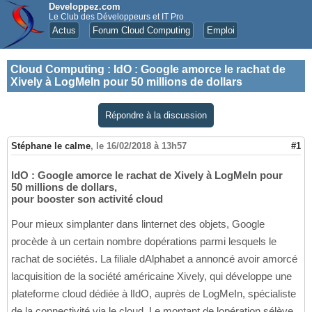
Developpez.com
Le Club des Développeurs et IT Pro
Actus
Forum Cloud Computing
Emploi
Cloud Computing
:
IdO : Google amorce le rachat de
Xively à LogMeIn pour 50 millions de dollars
Répondre à la discussion
Stéphane le calme
,
le 16/02/2018 à 13h57
#1
IdO : Google amorce le rachat de Xively à LogMeIn pour
50 millions de dollars,
pour booster son activité cloud
Pour mieux simplanter dans linternet des objets, Google
procède à un certain nombre dopérations parmi lesquels le
rachat de sociétés. La filiale dAlphabet a annoncé avoir amorcé
lacquisition de la société américaine Xively, qui développe une
plateforme cloud dédiée à lIdO, auprès de LogMeIn, spécialiste
de la connectivité via le cloud. Le montant de lopération sélève