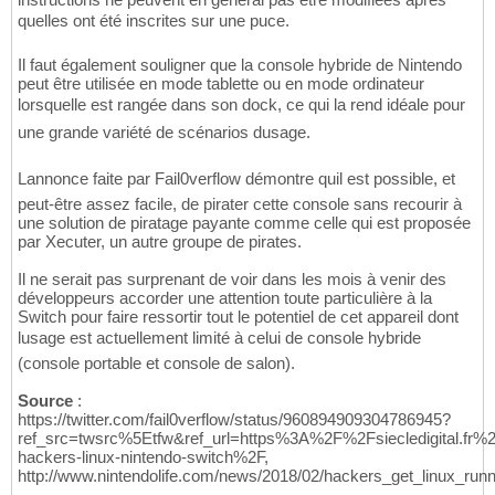
quelles ont été inscrites sur une puce.
Il faut également souligner que la console hybride de Nintendo
peut être utilisée en mode tablette ou en mode ordinateur
lorsquelle est rangée dans son dock, ce qui la rend idéale pour
une grande variété de scénarios dusage.
Lannonce faite par Fail0verflow démontre quil est possible, et
peut-être assez facile, de pirater cette console sans recourir à
une solution de piratage payante comme celle qui est proposée
par Xecuter, un autre groupe de pirates.
Il ne serait pas surprenant de voir dans les mois à venir des
développeurs accorder une attention toute particulière à la
Switch pour faire ressortir tout le potentiel de cet appareil dont
lusage est actuellement limité à celui de console hybride
(console portable et console de salon).
Source
:
https://twitter.com/fail0verflow/status/960894909304786945?
ref_src=twsrc%5Etfw&ref_url=https%3A%2F%2Fsiecledigital.
hackers-linux-nintendo-switch%2F,
http://www.nintendolife.com/news/2018/02/hackers_get_linux_run