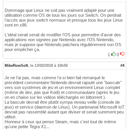
Dommage que Linux ne soit pas vraiment adapté pour une
utilisation comme OS de tous les jours sur Switch. On perdrait
l'accès aux jeux switch normaux et presque tous les jeux Linux
sont en x86.
L'idéal serait serait de modifier l'OS pour permettre d'avoir des
applications non signées par Nintendo avec l'OS Nintendo,
mais je suppose que Nintendo patchera régulièrement son OS
pour empêcher ça.
1
0
MikeRowSoft
,
le 13/02/2018 à 10h50
#4
Je ne l'ai pas, mais comme l'a si bien fait remarqué le
précédent commentaire Nintendo devrait rajouté une "bascule"
vers son systèmes de jeu et un environnement Linux complet
(même de dev, pas que Kodi) et communautaire (après le jeu
on en chaise sur les vidéos téléchargés en bittorrent ).
La bascule devrait être plutôt sympa niveau veille (console de
jeux) et service (daemon de Linux). Un partenariat Microsoft IoT
devrait pas rassemblé autant que diviser et serait surement peu
utilisé.
Honneur à ceux qui pense Steam, mais c'est tout de même
qu'une petite Tegra X1...