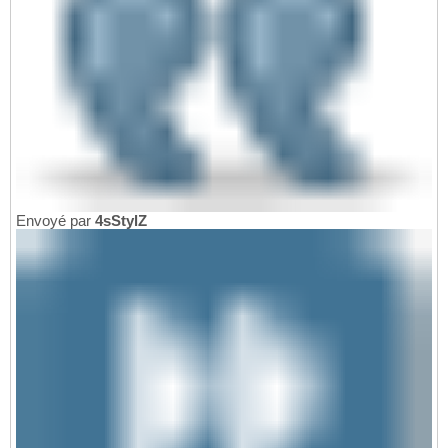
Envoyé par
4sStylZ