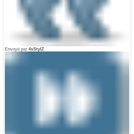
Envoyé par
4sStylZ