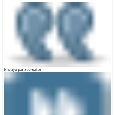
Envoyé par
zecreator