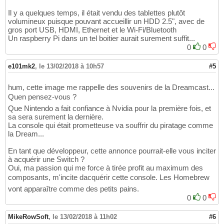
Il y a quelques temps, il était vendu des tablettes plutôt
volumineux puisque pouvant accueillir un HDD 2.5", avec de
gros port USB, HDMI, Ethernet et le Wi-Fi/Bluetooth
Un raspberry Pi dans un tel boitier aurait surement suffit...
0
0
e101mk2
,
le 13/02/2018 à 10h57
#5
hum, cette image me rappelle des souvenirs de la Dreamcast...
Quen pensez-vous ?
Que Nintendo a fait confiance à Nvidia pour la première fois, et
sa sera surement la dernière.
La console qui était prometteuse va souffrir du piratage comme
la Dream...
En tant que développeur, cette annonce pourrait-elle vous inciter
à acquérir une Switch ?
Oui, ma passion qui me force à tirée profit au maximum des
composants, m'incite dacquérir cette console. Les Homebrew
vont apparaître comme des petits pains.
0
0
MikeRowSoft
,
le 13/02/2018 à 11h02
#6