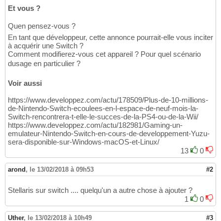
Et vous ?
Quen pensez-vous ?
En tant que développeur, cette annonce pourrait-elle vous inciter
à acquérir une Switch ?
Comment modifierez-vous cet appareil ? Pour quel scénario
dusage en particulier ?
Voir aussi
https://www.developpez.com/actu/178509/Plus-de-10-millions-
de-Nintendo-Switch-ecoulees-en-l-espace-de-neuf-mois-la-
Switch-rencontrera-t-elle-le-succes-de-la-PS4-ou-de-la-Wii/
https://www.developpez.com/actu/182981/Gaming-un-
emulateur-Nintendo-Switch-en-cours-de-developpement-Yuzu-
sera-disponible-sur-Windows-macOS-et-Linux/
13
0
arond
,
le 13/02/2018 à 09h53
#2
Stellaris sur switch .... quelqu'un a autre chose à ajouter ?
1
0
Uther
,
le 13/02/2018 à 10h49
#3