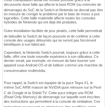
découverte dune faille qui affecte la boot ROM (ou mémoire de
démarrage) du SoC de la Switch et Nintendo ne devrait pas être
en mesure de corriger le problème par le biais de mises à jour
logicielles. Cette faille matérielle affecte toutes les consoles
hybrides de Nintendo qui ont déjà été produites.
Outre linstallation facilitée de jeux piratés, cette faille permettrait
de bidouiller la Switch de façon poussée et de conférer à cette
console des usages détournés qui ne seront pas forcément
bénéfiques à son fabricant.
Cependant, la Nintendo Switch pourrait, toujours grâce à cette
faille, offrir une toute nouvelle expérience à son utilisateur. Ce
dernier serait, par exemple, en mesure de faire tourner son
appareil sous Android OS et de lutiliser comme une machine de
consommation multimédia.
Pour rappel, la Switch est équipée de la puce Tegra X1, le
même SoC ARM maison de NVIDIA quon retrouve sur la Pixel
C de Google et la Shield TV. Cette puce intègre une ROM
(Read Only Memory) de démarrage sur laquelle sont inscrites
des instructions qui permettent à la console de sinitialiser. Ces
instructions ne peuvent en général pas être modifiées après