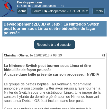
Developpez.com
Le Club des Développeurs et IT Pro
Actus
Forum D�veloppement 2D, 3D et Jeux
Emploi
Développement 2D, 3D et Jeux
:
La Nintendo Switch
peut tourner sous Linux et être bidouillée de façon
poussée
Répondre à la discussion
Christian Olivier
,
le 13/02/2018 à 09h29
#1
La Nintendo Switch peut tourner sous Linux et être
bidouillée de façon poussée
À cause dune faille présente sur son processeur NVIDIA
Le groupe de pirates baptisé Fail0verflow a récemment
annoncé via son compte Twitter avoir réussi à faire tourner la
Nintendo Switch sous une distribution Linux. Une image de la
console hybride de dernière génération de Nintendo tournant
sous Linux Debian OS était incluse dans leur post.
Cette manipulation aurait été rendue possible grâce à la