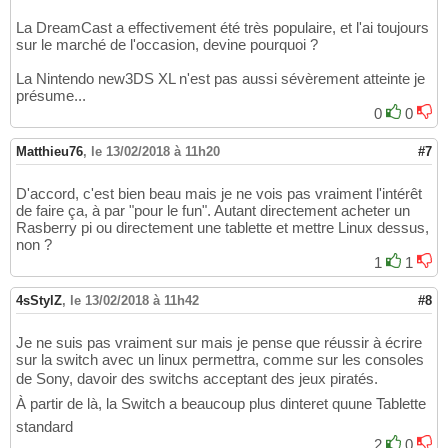
La DreamCast a effectivement été très populaire, et l'ai toujours
sur le marché de l'occasion, devine pourquoi ?
La Nintendo new3DS XL n'est pas aussi sévèrement atteinte je
présume...
0
0
Matthieu76
,
le 13/02/2018 à 11h20
#7
D'accord, c'est bien beau mais je ne vois pas vraiment l'intérêt
de faire ça, à par "pour le fun". Autant directement acheter un
Rasberry pi ou directement une tablette et mettre Linux dessus,
non ?
1
1
4sStylZ
,
le 13/02/2018 à 11h42
#8
Je ne suis pas vraiment sur mais je pense que réussir à écrire
sur la switch avec un linux permettra, comme sur les consoles
de Sony, davoir des switchs acceptant des jeux piratés.
À partir de là, la Switch a beaucoup plus dinteret quune Tablette
standard
2
0