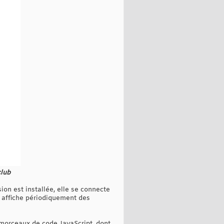
club
ion est installée, elle se connecte
é affiche périodiquement des
 morceaux de code JavaScript, dont