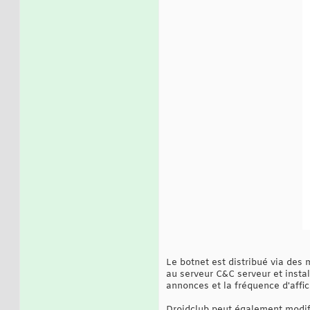
Le botnet est distribué via des 
au serveur C&C serveur et insta
annonces et la fréquence d'affi
Droidclub peut également modifi