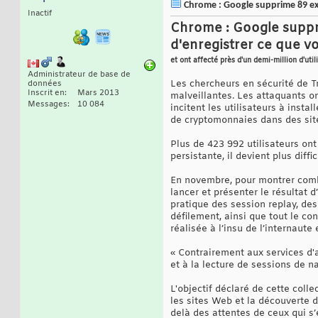
Chrome : Google supprime 89 ext
Inactif
Chrome : Google suppri
d'enregistrer ce que vo
et ont affecté près d'un demi-million d'util
Administrateur de base de
Les chercheurs en sécurité de T
données
Inscrit en
Mars 2013
malveillantes. Les attaquants o
Messages
10 084
incitent les utilisateurs à insta
de cryptomonnaies dans des site
Plus de 423 992 utilisateurs ont
persistante, il devient plus diffi
En novembre, pour montrer combie
lancer et présenter le résultat d
pratique des session replay, des
défilement, ainsi que tout le co
réalisée à l’insu de l’internaute
« Contrairement aux services d'a
et à la lecture de sessions de n
L'objectif déclaré de cette coll
les sites Web et la découverte 
delà des attentes de ceux qui s’e