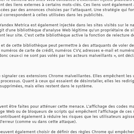
ant des liens externes à certains mots-clés. Ces liens vont égalemen
cées par des annonces choisies par l'attaquant. Une stratégie qui fo
i correspondent à celles utilisées dans les publicités.
andex Metrica est également injectée dans les sites visités sur le nav
'agit d'une bibliothèque d'analyse Web légitime qu'un propriétaire de si
ent leur site. C’est cette bibliothèque active la fonction de relecture d
 et de cette bibliothèque peut permettre à des attaquants de voler d
, numéros de carte de crédit, numéros CVV, adresses e-mail et numéro
onc ceux-ci ne sont pas volés par les acteurs malveillants », ont décl
 de signaler ces extensions Chrome malveillantes. Elles empêchent les u
e processus. Quant à ceux qui essaient de désinstaller, elles les redir
té supprimées, mais elles restent dans le système.
uvent être faites pour atténuer cette menace. L'affichage des codes ma
cage Web ou de bloqueurs de scripts qui empêchent l'affichage de ces s
 contribuent également à réduire les risques que les utilisateurs agis
'erreur (comme vu dans cette attaque).
euvent également choisir de définir des règles Chrome qui empêcheront