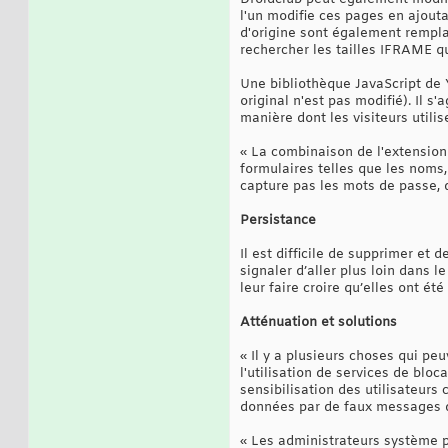
l'un modifie ces pages en ajout
d'origine sont également rempla
rechercher les tailles IFRAME qu
Une bibliothèque JavaScript de Y
original n'est pas modifié). Il s
manière dont les visiteurs utilis
« La combinaison de l'extension
formulaires telles que les noms
capture pas les mots de passe, d
Persistance
Il est difficile de supprimer et
signaler d’aller plus loin dans l
leur faire croire qu’elles ont é
Atténuation et solutions
« Il y a plusieurs choses qui pe
l'utilisation de services de blo
sensibilisation des utilisateurs
données par de faux messages d
« Les administrateurs système p