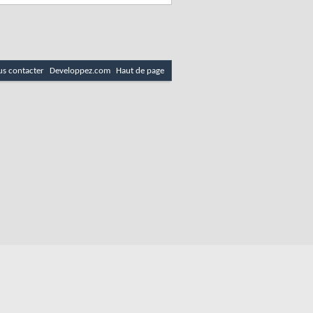
s contacter
Developpez.com
Haut de page