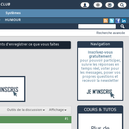
CLUB
Systèmes
O
HUMOUR
Recherche avancée
Navigation
s d'enregistrer ce que vous faites
Inscrivez-vous
gratuitement
pour pouvoir participer,
suivre les réponses en
temps réel, voter pour
les messages, poser vos
propres questions et
recevoir la newsletter
Outils de la discussion
Affichage
#1