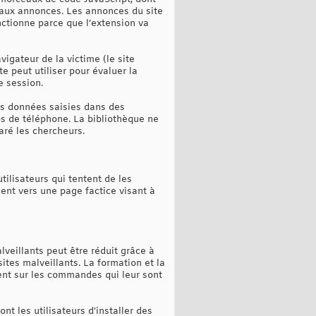
t aux annonces. Les annonces du site
nctionne parce que l’extension va
igateur de la victime (le site
te peut utiliser pour évaluer la
e session.
es données saisies dans des
s de téléphone. La bibliothèque ne
aré les chercheurs.
tilisateurs qui tentent de les
igent vers une page factice visant à
lveillants peut être réduit grâce à
ites malveillants. La formation et la
sent sur les commandes qui leur sont
 les utilisateurs d'installer des