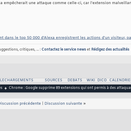
la empêcherait une attaque comme celle-ci, car l'extension malveillan
nt dans le top 50 000 d'Alexa enregistrent les actions d'un visiteur, p
gestions, critiques, ... :
Contactez le service news
et
Rédigez des actualités
ELECHARGEMENTS
SOURCES
DEBATS
WIKI
DICO
CALENDRIE
és
Chrome : Google supprime 89 extensions qui ont permis à des attaquant
iscussion précédente
|
Discussion suivante
»