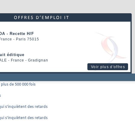
OA - Recette H/F
 France - Paris 75015
uit éditique
ALE
- France - Gradignan
Voir plus d'offres
plus de 500 000 fois
s
ui s'inquiètent des retards
ui s'inquiètent des retards