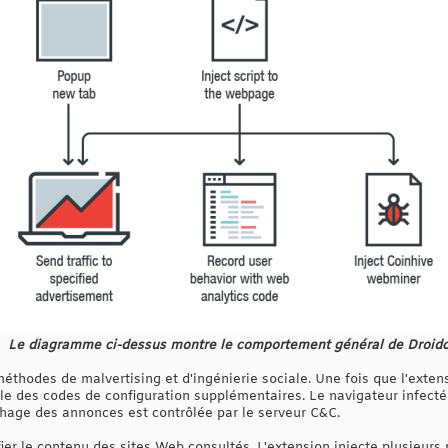
Le diagramme ci-dessus montre le comportement général de Droid
méthodes de malvertising et d'ingénierie sociale. Une fois que l'extens
lle des codes de configuration supplémentaires. Le navigateur infect
chage des annonces est contrôlée par le serveur C&C.
er le contenu des sites Web consultés. L'extension injecte plusieurs