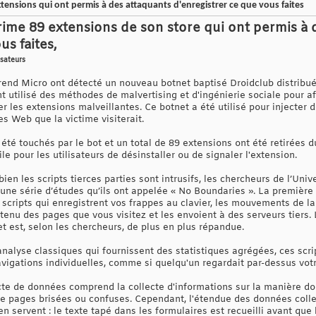
ensions qui ont permis à des attaquants d'enregistrer ce que vous faites
me 89 extensions de son store qui ont permis à 
us faites,
isateurs
rend Micro ont détecté un nouveau botnet baptisé Droidclub distribu
nt utilisé des méthodes de malvertising et d'ingénierie sociale pour 
ller les extensions malveillantes. Ce botnet a été utilisé pour injecte
s Web que la victime visiterait.
 été touchés par le bot et un total de 89 extensions ont été retirée
cile pour les utilisateurs de désinstaller ou de signaler l'extension.
n les scripts tierces parties sont intrusifs, les chercheurs de l’Univ
’une série d’études qu’ils ont appelée « No Boundaries ». La première d
 scripts qui enregistrent vos frappes au clavier, les mouvements de l
ntenu des pages que vous visitez et les envoient à des serveurs tiers. 
 et est, selon les chercheurs, de plus en plus répandue.
nalyse classiques qui fournissent des statistiques agrégées, ces scri
avigations individuelles, comme si quelqu'un regardait par-dessus vot
ecte de données comprend la collecte d'informations sur la manière don
de pages brisées ou confuses. Cependant, l'étendue des données colle
n servent : le texte tapé dans les formulaires est recueilli avant que 