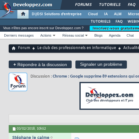
FORUMS
TUTORIELS
FAQ
DI/DSI Solutions d'entreprise
Cloud
IA
ALM
Micros
TUTORIELS
FAQ
WEBIN
Vous n'êtes pas encore inscrit sur Developpez.com ?
Inscrivez-vous gratuitem
Derniers messages
Actions
Réseau social
Blogs
Agenda
Chat
Forum
Le club des professionnels en informatique
Actualit
+
Signaler un problème
Répondre à la discussion
Discussion :
Chrome : Google supprime 89 extensions qui ont
03/02/2018,
10h52
Stéphane le calme