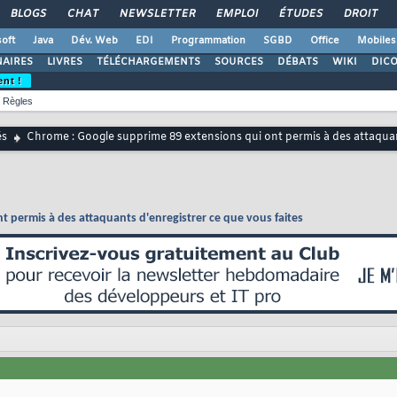
BLOGS
CHAT
NEWSLETTER
EMPLOI
ÉTUDES
DROIT
oft
Java
Dév. Web
EDI
Programmation
SGBD
Office
Mobiles
AIRES
LIVRES
TÉLÉCHARGEMENTS
SOURCES
DÉBATS
WIKI
DIC
ent !
Règles
és
Chrome : Google supprime 89 extensions qui ont permis à des attaquant
 permis à des attaquants d'enregistrer ce que vous faites