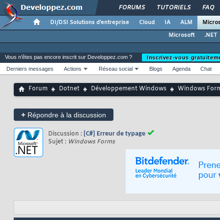
FORUMS
TUTORIELS
FAQ
DI/DSI Solutions d'entreprise
Cloud
IA
ALM
Micros
Microsoft
.NET
Vous n'êtes pas encore inscrit sur Developpez.com ?
Inscrivez-vous gratuitem
Derniers messages
Actions
Réseau social
Blogs
Agenda
Chat
Forum
Dotnet
Développement Windows
Windows For
+
Répondre à la discussion
Discussion :
[C#] Erreur de typage
Sujet :
Windows Forms