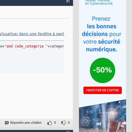
#1
Visualiser dans une fenêtre à part
ue+
"and code_categorie "
+categorie.SelectedValue
)
;

Répondre avec citation
0
0