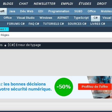
BLOGS
CHAT
NEWSLETTER
EMPLOI
ÉTUDES
DROIT
oft
Java
Dév. Web
EDI
Programmation
SGBD
Office
Mobiles
Office
Visual Studio
Windows
ASP.NET
TypeScript
C#
Visual
FORUMS C#
FAQ C#
TUTORIELS C#
SOURCES C#
LIVRES C#
ent !
Règles
ms
[C#] Erreur de typage