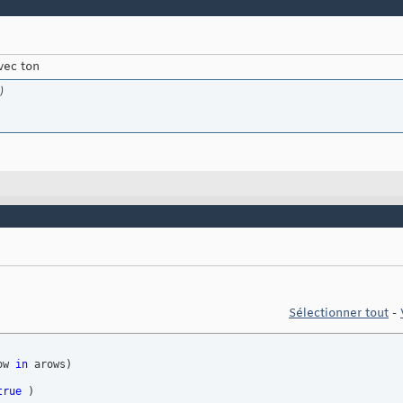
vec ton
)
Sélectionner tout
-
ow 
in
 arows
)
true
)