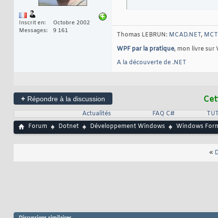
Inscrit en
Octobre 2002
Messages
9 161
Thomas LEBRUN:
MCAD.NET
,
MCTS
WPF par la pratique
, mon livre sur
A la découverte de .NET
+
Cet
Répondre à la discussion
Actualités
FAQ C#
TUT
Forum
Dotnet
Développement Windows
Windows For
«
D