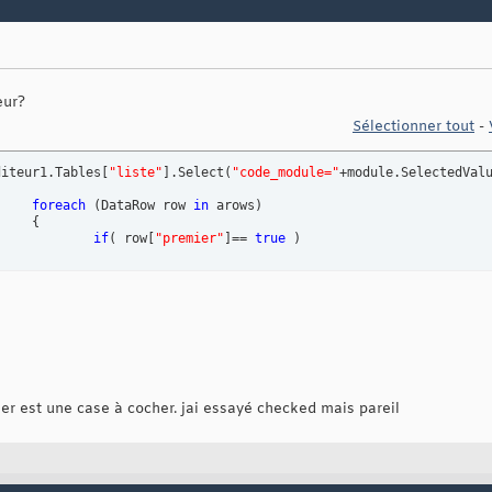
eur?
Sélectionner tout
-
diteur1.Tables
[
"liste"
]
.Select
(
"code_module="
+module.SelectedVal
foreach
(
DataRow row 
in
 arows
)
{
if
(
 row
[
"premier"
]
== 
true
)
mier est une case à cocher. jai essayé checked mais pareil