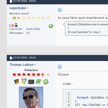
27/09/2004,
12h43
superbobo
Membre averti
tu veux faire quoi exactement a
foreach (DataRow row in arows
{
Inscrit en
Août 2004
if( row["premier"]== true )
Messages
51
27/09/2004,
13h39
Thomas Lebrun
Rédacteur
Essaye
Code :
1
foreach
(
DataRow r
2
{
3
if
(
 row.Checked == 
4