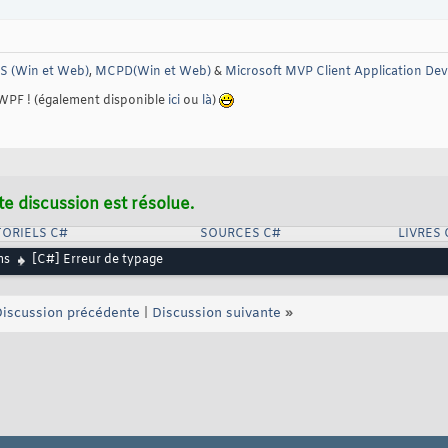
 (Win et Web)
,
MCPD(Win et Web)
&
Microsoft MVP Client Application De
 WPF ! (également disponible
ici
ou
là
)
te discussion est résolue.
ORIELS C#
SOURCES C#
LIVRES 
ms
[C#] Erreur de typage
iscussion précédente
|
Discussion suivante
»