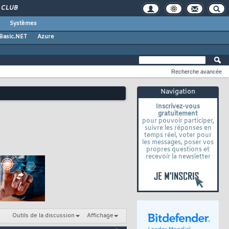
CLUB
Systèmes
 Basic.NET
Azure
Recherche avancée
Navigation
Inscrivez-vous
gratuitement
pour pouvoir participer,
suivre les réponses en
temps réel, voter pour
les messages, poser vos
propres questions et
recevoir la newsletter
Outils de la discussion
Affichage