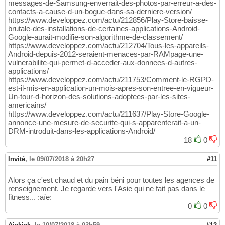
messages-de-Samsung-enverrait-des-photos-par-erreur-a-des-
contacts-a-cause-d-un-bogue-dans-sa-derniere-version/
https://www.developpez.com/actu/212856/Play-Store-baisse-
brutale-des-installations-de-certaines-applications-Android-
Google-aurait-modifie-son-algorithme-de-classement/
https://www.developpez.com/actu/212704/Tous-les-appareils-
Android-depuis-2012-seraient-menaces-par-RAMpage-une-
vulnerabilite-qui-permet-d-acceder-aux-donnees-d-autres-
applications/
https://www.developpez.com/actu/211753/Comment-le-RGPD-
est-il-mis-en-application-un-mois-apres-son-entree-en-vigueur-
Un-tour-d-horizon-des-solutions-adoptees-par-les-sites-
americains/
https://www.developpez.com/actu/211637/Play-Store-Google-
annonce-une-mesure-de-securite-qui-s-apparenterait-a-un-
DRM-introduit-dans-les-applications-Android/
18
0
Invité
,
le 09/07/2018 à 20h27
#11
Alors ça c'est chaud et du pain béni pour toutes les agences de
renseignement. Je regarde vers l'Asie qui ne fait pas dans le
fitness... :aïe:
0
0