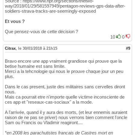
Source : https://www.npr.org/sections/thetwo-
way/2018/01/29/581597949/pentagon-reviews-gps-data-after-
soldiers-strava-tracks-are-seemingly-exposed
Et vous ?
Que pensez-vous de cette décision ?
10
0
Citrax
,
le 30/01/2018 à 21h15
#9
Bravo encore une app vraiment grandiose qui prouve que la
betise humaine est sans limite.
Merci a la tehcnologie qui nous le prouve chaque jour un peu
plus.
Dans le cas present, juste des militaires sans cervelles diront
nous.
Mais ca pourrait etre n'importe quelle victime inconsciente de
ces app et "reseaux-cas-sociaux" a la mode.
A l'arrivée, quand il y aura des morts, (et leur ennemis auraient
raison de ne pas se priver) nous verrons bien comment l'oncle
Sam ou Francis ou Vladimir reagiront....
*en 2008 les parachutistes francais de Castres mort en