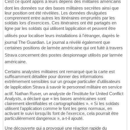
Cest ce quont appris à leurs dépens des militaires américains
dont les données sur des bases militaires secrètes ainsi que
leur position ont été révélées. Les données divulguées
comprennent entre autres les itinéraires empruntés par les
soldats lors d'exercices. Ces itinéraires ont été partagés en
ligne par les soldats qui utilisent lapplication et peuvent être
utilisés pour localiser leurs installations à l'étranger, daprès le
journal The Guardian. Le journal a révélé également que
certaines positions de larmée américaine qui ont fuité à travers
Strava concernent des postes despionnage utilisés par larmée
américaine.
Certains analystes militaires ont remarqué que la carte est
suffisamment détaillée pour donner des informations
extrêmement sensibles sur un groupe particulier d'utilisateurs
de lapplication Strava à savoir le personnel militaire en service
actif. Nathan Ruser, un analyste de l'Institute for United Conflict
Analysts, a déclaré que « les bases américaines sont
clairement identifiables et cartographiables ». « Si les soldats
utilisent l'application comme le font les gens normaux, en
activant le suivi lorsqu'ils font de l'exercice, cela pourrait être
particulièrement dangereux », a-t-il ajouté.
Une découverte qui a provoqué une réaction rapide du