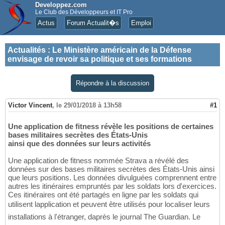
Developpez.com
Le Club des Développeurs et IT Pro
Actus
Forum Actualit�s
Emploi
Actualités
:
Le Ministère américain de la Défense
envisage de revoir sa politique et ses formations
Répondre à la discussion
Victor Vincent
,
le 29/01/2018 à 13h58
#1
Une application de fitness révèle les positions de certaines
bases militaires secrètes des États-Unis
ainsi que des données sur leurs activités
Une application de fitness nommée Strava a révélé des
données sur des bases militaires secrètes des États-Unis ainsi
que leurs positions. Les données divulguées comprennent entre
autres les itinéraires empruntés par les soldats lors d'exercices.
Ces itinéraires ont été partagés en ligne par les soldats qui
utilisent lapplication et peuvent être utilisés pour localiser leurs
installations à l'étranger, daprès le journal The Guardian. Le