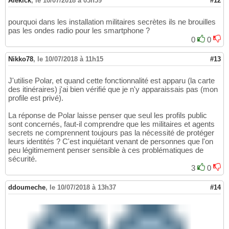
Aiekick
,
le 10/07/2018 à 03h59
#12
pourquoi dans les installation militaires secrètes ils ne brouilles
pas les ondes radio pour les smartphone ?
0
0
Nikko78
,
le 10/07/2018 à 11h15
#13
J'utilise Polar, et quand cette fonctionnalité est apparu (la carte
des itinéraires) j'ai bien vérifié que je n'y apparaissais pas (mon
profile est privé).
La réponse de Polar laisse penser que seul les profils public
sont concernés, faut-il comprendre que les militaires et agents
secrets ne comprennent toujours pas la nécessité de protéger
leurs identités ? C'est inquiétant venant de personnes que l'on
peu légitimement penser sensible à ces problématiques de
sécurité.
3
0
ddoumeche
,
le 10/07/2018 à 13h37
#14