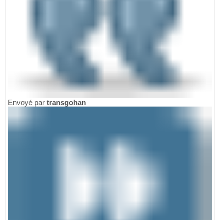
Envoyé par
transgohan