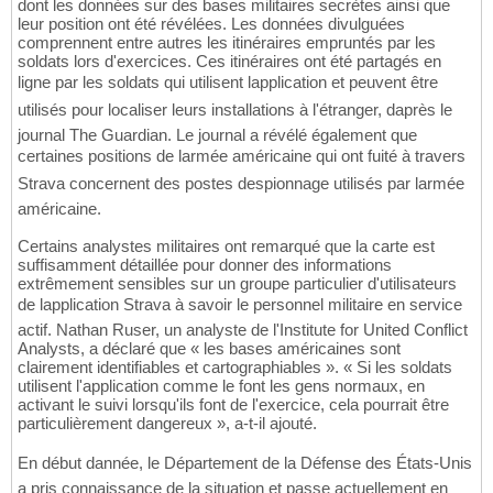
dont les données sur des bases militaires secrètes ainsi que
leur position ont été révélées. Les données divulguées
comprennent entre autres les itinéraires empruntés par les
soldats lors d'exercices. Ces itinéraires ont été partagés en
ligne par les soldats qui utilisent lapplication et peuvent être
utilisés pour localiser leurs installations à l'étranger, daprès le
journal The Guardian. Le journal a révélé également que
certaines positions de larmée américaine qui ont fuité à travers
Strava concernent des postes despionnage utilisés par larmée
américaine.
Certains analystes militaires ont remarqué que la carte est
suffisamment détaillée pour donner des informations
extrêmement sensibles sur un groupe particulier d'utilisateurs
de lapplication Strava à savoir le personnel militaire en service
actif. Nathan Ruser, un analyste de l'Institute for United Conflict
Analysts, a déclaré que « les bases américaines sont
clairement identifiables et cartographiables ». « Si les soldats
utilisent l'application comme le font les gens normaux, en
activant le suivi lorsqu'ils font de l'exercice, cela pourrait être
particulièrement dangereux », a-t-il ajouté.
En début dannée, le Département de la Défense des États-Unis
a pris connaissance de la situation et passe actuellement en