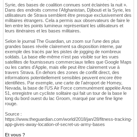
Syrie, des bases de coalition connues sont éclairées la nuit ».
Dans des endroits comme l'Afghanistan, Djibouti et la Syrie, les
utilisateurs de Strava semblent être presque exclusivement des
militaires étrangers. Cela a permis aux observateurs de faire le
lien entre les points lumineux représentant les utilisateurs et
leurs itinéraires et les bases militaires.
Selon le journal The Guardian, un zoom sur l'une des plus
grandes bases révèle clairement sa disposition interne, par
exemple des tracés par les pistes de jogging de nombreux
soldats. La base elle-même n'est pas visible sur les vues
satellites de fournisseurs commerciaux telles que Google Maps
ou les cartes d'Apple, mais elle peut être clairement vue à
travers Strava. En dehors des zones de conflit direct, des
informations potentiellement sensibles peuvent encore être
identifiées. Par exemple, une carte de l'aéroport de Homey,
Nevada, la base de l'US Air Force communément appelée Area
51, enregistre un cycliste solitaire qui fait un tour de la base le
long du bord ouest du lac Groom, marqué par une fine ligne
rouge.
Source :
https://www.theguardian.com/world/2018/jan/28/fitness-tracking-
app-gives-away-location-of-secret-us-army-bases
Et vous ?