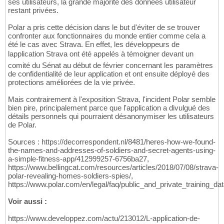
ses utilisateurs, la grande majorité des données utilisateur
restant privées.
Polar a pris cette décision dans le but d'éviter de se trouver
confronter aux fonctionnaires du monde entier comme cela a
été le cas avec Strava. En effet, les développeurs de
lapplication Strava ont été appelés à témoigner devant un
comité du Sénat au début de février concernant les paramètres
de confidentialité de leur application et ont ensuite déployé des
protections améliorées de la vie privée.
Mais contrairement à l'exposition Strava, l'incident Polar semble
bien pire, principalement parce que l'application a divulgué des
détails personnels qui pourraient désanonymiser les utilisateurs
de Polar.
Sources : https://decorrespondent.nl/8481/heres-how-we-found-
the-names-and-addresses-of-soldiers-and-secret-agents-using-
a-simple-fitness-app/412999257-6756ba27,
https://www.bellingcat.com/resources/articles/2018/07/08/strava-
polar-revealing-homes-soldiers-spies/,
https://www.polar.com/en/legal/faq/public_and_private_training_d
Voir aussi :
https://www.developpez.com/actu/213012/L-application-de-