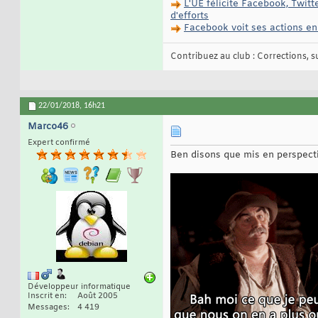
L'UE félicite Facebook, Twit
d'efforts
Facebook voit ses actions en
Contribuez au club : Corrections, sug
22/01/2018,
16h21
Marco46
Expert confirmé
Ben disons que mis en perspectiv
Développeur informatique
Inscrit en
Août 2005
Messages
4 419