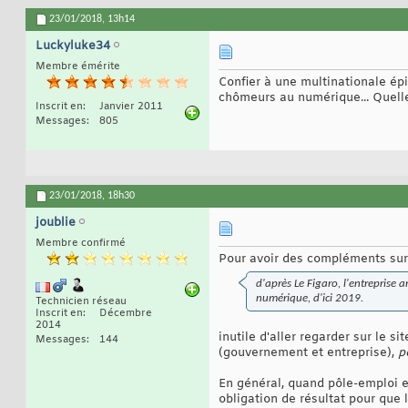
23/01/2018,
13h14
Luckyluke34
Membre émérite
Confier à une multinationale épi
chômeurs au numérique... Quell
Inscrit en
Janvier 2011
Messages
805
23/01/2018,
18h30
joublie
Membre confirmé
Pour avoir des compléments sur 
d'après Le Figaro, l'entrepris
numérique, d'ici 2019.
Technicien réseau
Inscrit en
Décembre
2014
inutile d'aller regarder sur le s
Messages
144
(gouvernement et entreprise),
p
En général, quand pôle-emploi en
obligation de résultat pour que