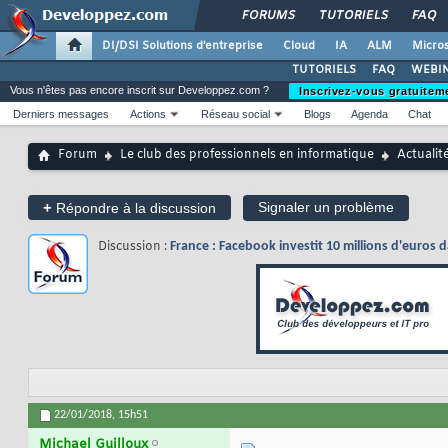
FORUMS
TUTORIELS
FAQ
DI/DSI Solutions d'entreprise
Cloud
IA
ALM
Micros
TUTORIELS
FAQ
WEBIN
Vous n'êtes pas encore inscrit sur Developpez.com ?
Inscrivez-vous gratuitem
Derniers messages
Actions
Réseau social
Blogs
Agenda
Chat
Forum
Le club des professionnels en informatique
Actualit
+
Signaler un problème
Répondre à la discussion
Discussion :
France : Facebook investit 10 millions d'euros d
22/01/2018,
15h51
Michael Guilloux