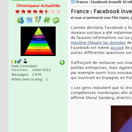
France : Facebook investit 10 mil
Chroniqueur Actualités
France : Facebook inves
et noue un partenariat avec Pôle Emploi, 
L'année dernière, Facebook a fai
réseaux sociaux a été notamment
de fausses informations sur sa 
manière illégale les données
de 
Facebook est même
accusé
de p
autres différentes questions su
S'efforçant de restaurer son im
Data Consultant
petites entreprises, mais égale
Inscrit en
Juillet 2013
par exemple ouvrir trois nouvea
Messages
2 976
qui ouvriront en Espagne, en Pol
Billets dans le blog
2
« Les gens redoutent que la révo
compétences numériques afin de
affirmé Sheryl Sanderg, directr