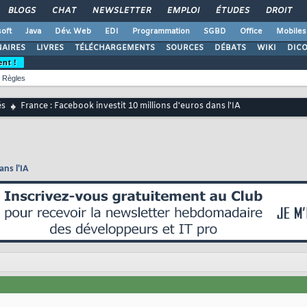
BLOGS
CHAT
NEWSLETTER
EMPLOI
ÉTUDES
DROIT
oft
Java
Dév. Web
EDI
Programmation
SGBD
Office
Mobiles
AIRES
LIVRES
TÉLÉCHARGEMENTS
SOURCES
DÉBATS
WIKI
DIC
ent !
Règles
és
France : Facebook investit 10 millions d'euros dans l'IA
ans l'IA