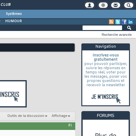
CLUB
Systèmes
O
HUMOUR
Recherche avancée
Navigation
Inscrivez-vous
gratuitement
pour pouvoir participer,
suivre les réponses en
temps réel, voter pour
les messages, poser vos
propres questions et
recevoir la newsletter
Outils de la discussion
Affichage
#1