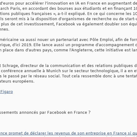
 d'euros pour accélérer l'innovation en IA en France en augmentant d
ch Paris, en accordant des bourses aux étudiants et en finançant 10
tions publiques françaises », a-t-il expliqué. En ce qui concerne les 1
ls seront mis à la disposition d'organismes de recherche ou de start
n plus de cet investissement, Facebook va également doubler son équi
nnes.
 américaine va aussi nouer un partenariat avec Pôle Emploi, afin de f
ique, d'ici 2019. Elle lance aussi un programme d'accompagnement 
 place dans d'autres pays, comme l'Angleterre, cette initiative est l
ot Schrage, directeur de la communication et des relations publiques 
 conférence annuelle à Munich sur le secteur technologique, il a en e
 le passé par le réseau social. Tout cela ressemble donc à une tenta
ateurs européens.
 Figaro
ssements annoncés par Facebook en France ?
nce promet de déclarer les revenus de son entreprise en France si qu