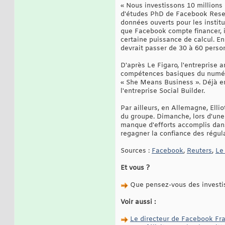
« Nous investissons 10 millions
d'études PhD de Facebook Resear
données ouverts pour les institu
que Facebook compte financer, i
certaine puissance de calcul. E
devrait passer de 30 à 60 perso
D'après Le Figaro, l'entreprise
compétences basiques du numér
« She Means Business ». Déjà en
l'entreprise Social Builder.
Par ailleurs, en Allemagne, Elli
du groupe. Dimanche, lors d'une
manque d'efforts accomplis dans
regagner la confiance des régul
Sources :
Facebook
,
Reuters
,
Le
Et vous ?
Que pensez-vous des investi
Voir aussi :
Le directeur de Facebook Fra