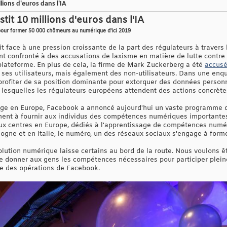
lions d'euros dans l'IA
tit 10 millions d'euros dans l'IA
pour former 50 000 chômeurs au numérique d'ici 2019
t face à une pression croissante de la part des régulateurs à travers
 confronté à des accusations de laxisme en matière de lutte contre l
plateforme. En plus de cela, la firme de Mark Zuckerberg a été
accusée
ses utilisateurs, mais également des non-utilisateurs. Dans une enq
rofiter de sa position dominante pour extorquer des données personnel
r lesquelles les régulateurs européens attendent des actions concrèt
age en Europe, Facebook a annoncé aujourd'hui un vaste programme d
ment à fournir aux individus des compétences numériques importantes
ux centres en Europe, dédiés à l'apprentissage de compétences numéri
ogne et en Italie, le numéro, un des réseaux sociaux s'engage à forme
lution numérique laisse certains au bord de la route. Nous voulons êt
 donner aux gens les compétences nécessaires pour participer plein
ice des opérations de Facebook.