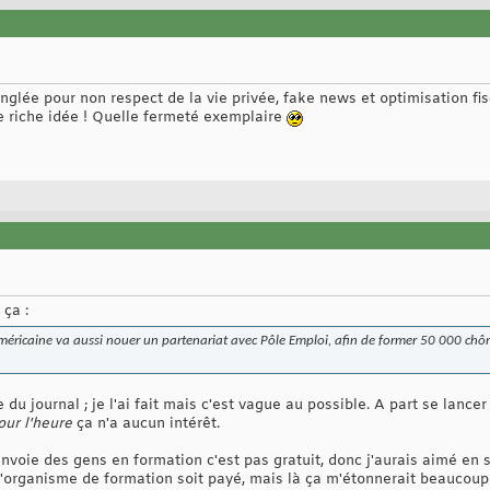
nglée pour non respect de la vie privée, fake news et optimisation fi
e riche idée ! Quelle fermeté exemplaire
ça :
e américaine va aussi nouer un partenariat avec Pôle Emploi, afin de former 50 000 
ite du journal ; je l'ai fait mais c'est vague au possible. A part se lanc
our l'heure
ça n'a aucun intérêt.
voie des gens en formation c'est pas gratuit, donc j'aurais aimé en sa
 l'organisme de formation soit payé, mais là ça m'étonnerait beaucoup