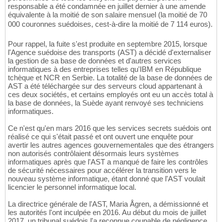
responsable a été condamnée en juillet dernier à une amende
équivalente à la moitié de son salaire mensuel (la moitié de 70
000 couronnes suédoises, cest-à-dire la moitié de 7 114 euros).
Pour rappel, la fuite s'est produite en septembre 2015, lorsque
l'Agence suédoise des transports (AST) a décidé d'externaliser
la gestion de sa base de données et d'autres services
informatiques à des entreprises telles qu'IBM en République
tchèque et NCR en Serbie. La totalité de la base de données de
AST a été téléchargée sur des serveurs cloud appartenant à
ces deux sociétés, et certains employés ont eu un accès total à
la base de données, la Suède ayant renvoyé ses techniciens
informatiques.
Ce n'est qu'en mars 2016 que les services secrets suédois ont
réalisé ce qui s'était passé et ont ouvert une enquête pour
avertir les autres agences gouvernementales que des étrangers
non autorisés contrôlaient désormais leurs systèmes
informatiques après que l'AST a manqué de faire les contrôles
de sécurité nécessaires pour accélérer la transition vers le
nouveau système informatique, étant donné que l'AST voulait
licencier le personnel informatique local.
La directrice générale de l'AST, Maria Ågren, a démissionné et
les autorités l'ont inculpée en 2016. Au début du mois de juillet
2017, un tribunal suédois l'a reconnue coupable de négligence,