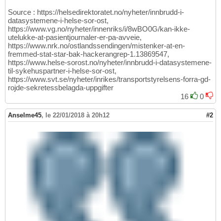
Source : https://helsedirektoratet.no/nyheter/innbrudd-i-
datasystemene-i-helse-sor-ost,
https://www.vg.no/nyheter/innenriks/i/8wBO0G/kan-ikke-
utelukke-at-pasientjournaler-er-pa-avveie,
https://www.nrk.no/ostlandssendingen/mistenker-at-en-
fremmed-stat-star-bak-hackerangrep-1.13869547,
https://www.helse-sorost.no/nyheter/innbrudd-i-datasystemene-
til-sykehuspartner-i-helse-sor-ost,
https://www.svt.se/nyheter/inrikes/transportstyrelsens-forra-gd-
rojde-sekretessbelagda-uppgifter
16
0
Anselme45
,
le 22/01/2018 à 20h12
#2