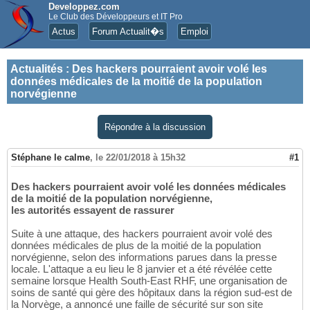
Developpez.com
Le Club des Développeurs et IT Pro
Actus
Forum Actualit�s
Emploi
Actualités
:
Des hackers pourraient avoir volé les
données médicales de la moitié de la population
norvégienne
Répondre à la discussion
Stéphane le calme
,
le 22/01/2018 à 15h32
#1
Des hackers pourraient avoir volé les données médicales
de la moitié de la population norvégienne,
les autorités essayent de rassurer
Suite à une attaque, des hackers pourraient avoir volé des
données médicales de plus de la moitié de la population
norvégienne, selon des informations parues dans la presse
locale. L'attaque a eu lieu le 8 janvier et a été révélée cette
semaine lorsque Health South-East RHF, une organisation de
soins de santé qui gère des hôpitaux dans la région sud-est de
la Norvège, a annoncé une faille de sécurité sur son site