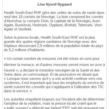
Line Nyvoll Nygaard
Health South-East RHF gère des unités de soins de santé dans
neuf des 18 comtés de Norvège. La liste comprend les comtés
d'Akershus (y compris Oslo, la capitale de la Norvège), Aust-
Agder, Buskerud, Hedmark, Oppland, Østfold, Telemark, Vest-
Agder et Vestfold.
Selon la presse locale, Health South-East RHF est la plus
grande des quatre régions sanitaires de Norvège avec des
hôpitaux desservant 2,9 millions de la population totale du pays
de 5,2 millions d'habitants.
« Un certain nombre de mesures ont été mises en uvre pour
éliminer la menace, et d'autres mesures seront mises en uvre à
l'avenir », a déclaré le ministère norvégien de la Santé et des
Soins dans un communiqué. Et de poursuivre en disant que
« Lorsque nous savons qu'il y a une activité continue vers nos
systèmes, il est important que tous les employés du service de
santé suivent les conseils qui s'appliquent à l'utilisation des TIC
dans le service. »
Les autorités enquêtent toujours sur l'incident afin de déterminer
l'ampleur de la violation, mais la presse locale craint que le
« trafic suspect » détecté par HelseCERT nait été provoqué par