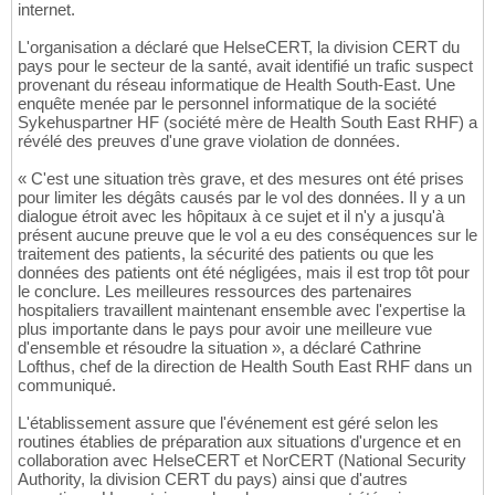
internet.
L'organisation a déclaré que HelseCERT, la division CERT du
pays pour le secteur de la santé, avait identifié un trafic suspect
provenant du réseau informatique de Health South-East. Une
enquête menée par le personnel informatique de la société
Sykehuspartner HF (société mère de Health South East RHF) a
révélé des preuves d'une grave violation de données.
« C'est une situation très grave, et des mesures ont été prises
pour limiter les dégâts causés par le vol des données. Il y a un
dialogue étroit avec les hôpitaux à ce sujet et il n'y a jusqu'à
présent aucune preuve que le vol a eu des conséquences sur le
traitement des patients, la sécurité des patients ou que les
données des patients ont été négligées, mais il est trop tôt pour
le conclure. Les meilleures ressources des partenaires
hospitaliers travaillent maintenant ensemble avec l'expertise la
plus importante dans le pays pour avoir une meilleure vue
d'ensemble et résoudre la situation », a déclaré Cathrine
Lofthus, chef de la direction de Health South East RHF dans un
communiqué.
L'établissement assure que l'événement est géré selon les
routines établies de préparation aux situations d'urgence et en
collaboration avec HelseCERT et NorCERT (National Security
Authority, la division CERT du pays) ainsi que d'autres