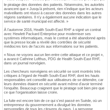
le piratage des données des patients. Néanmoins, les autorités
avancent que « Jusqu'à présent, rien n'indique que les acteurs
malveillants ont réussi à casser des données dans les autres
régions sanitaires. Il n'y a également aucune indication que le
service de santé municipal est affecté. »
À l'automne 2016, Health South-East RHF a signé un contrat
avec Hewlett Packard Enterprise pour moderniser ses
systèmes informatiques, mais le contrat a été abandonné après
que la presse locale a révélé des contrôles de sécurité
médiocres lors de l'accès aux informations sur les patients.
« Nous ne voyons aucun lien entre cette attaque et ce projet »,
a avancé Cathrine Lofthus, PDG de Health South-East RHF,
dans un journal norvégien.
Les chercheurs norvégiens en sécurité se sont montrés très
critiques à l'égard de Health South-East RHF, dont les hauts
responsables ont conseillé aux utilisateurs de se détendre, car
leurs données étaient en sécurité avant même d'avoir terminé
l'enquête. Beaucoup craignent que le piratage soit bien pire que
ce que l'organisation laisse croire.
La fuite est encore loin de ce qui s'est passé en Suède, où un
entrepreneur du gouvernement a divulgué les données
personnelles de tous les citoyens du pays. La personne