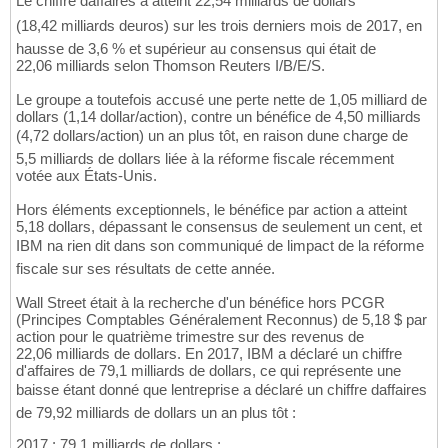
Le chiffre daffaires a atteint 22,54 milliards de dollars
(18,42 milliards deuros) sur les trois derniers mois de 2017, en
hausse de 3,6 % et supérieur au consensus qui était de
22,06 milliards selon Thomson Reuters I/B/E/S.
Le groupe a toutefois accusé une perte nette de 1,05 milliard de
dollars (1,14 dollar/action), contre un bénéfice de 4,50 milliards
(4,72 dollars/action) un an plus tôt, en raison dune charge de
5,5 milliards de dollars liée à la réforme fiscale récemment
votée aux États-Unis.
Hors éléments exceptionnels, le bénéfice par action a atteint
5,18 dollars, dépassant le consensus de seulement un cent, et
IBM na rien dit dans son communiqué de limpact de la réforme
fiscale sur ses résultats de cette année.
Wall Street était à la recherche d'un bénéfice hors PCGR
(Principes Comptables Généralement Reconnus) de 5,18 $ par
action pour le quatrième trimestre sur des revenus de
22,06 milliards de dollars. En 2017, IBM a déclaré un chiffre
d'affaires de 79,1 milliards de dollars, ce qui représente une
baisse étant donné que lentreprise a déclaré un chiffre daffaires
de 79,92 milliards de dollars un an plus tôt :
2017 : 79,1 milliards de dollars ;