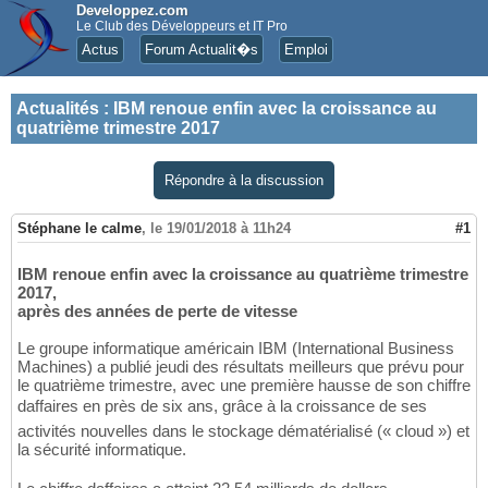
Developpez.com
Le Club des Développeurs et IT Pro
Actus
Forum Actualit�s
Emploi
Actualités
:
IBM renoue enfin avec la croissance au
quatrième trimestre 2017
Répondre à la discussion
Stéphane le calme
,
le 19/01/2018 à 11h24
#1
IBM renoue enfin avec la croissance au quatrième trimestre
2017,
après des années de perte de vitesse
Le groupe informatique américain IBM (International Business
Machines) a publié jeudi des résultats meilleurs que prévu pour
le quatrième trimestre, avec une première hausse de son chiffre
daffaires en près de six ans, grâce à la croissance de ses
activités nouvelles dans le stockage dématérialisé (« cloud ») et
la sécurité informatique.