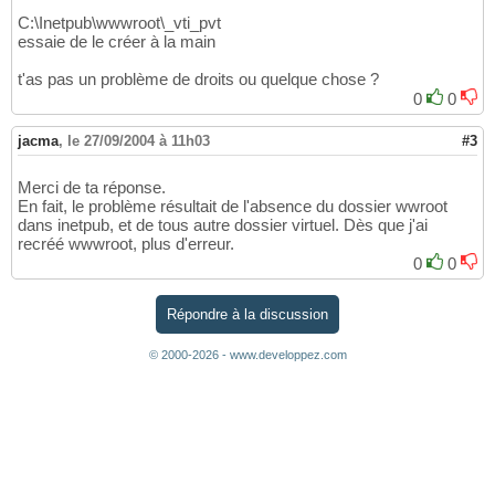
C:\Inetpub\wwwroot\_vti_pvt
essaie de le créer à la main
t'as pas un problème de droits ou quelque chose ?
0
0
jacma
,
le 27/09/2004 à 11h03
#3
Merci de ta réponse.
En fait, le problème résultait de l'absence du dossier wwroot
dans inetpub, et de tous autre dossier virtuel. Dès que j'ai
recréé wwwroot, plus d'erreur.
0
0
Répondre à la discussion
© 2000-2026 - www.developpez.com