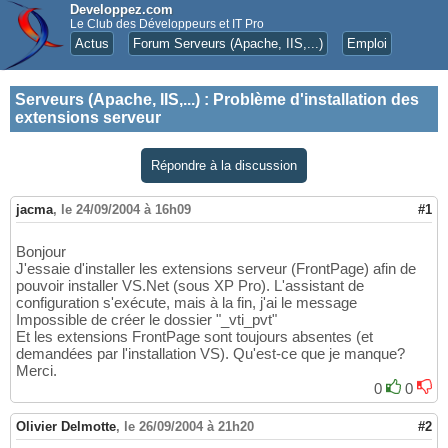
Developpez.com
Le Club des Développeurs et IT Pro
Actus
Forum Serveurs (Apache, IIS,...)
Emploi
Serveurs (Apache, IIS,...)
:
Problème d'installation des
extensions serveur
Répondre à la discussion
jacma
,
le 24/09/2004 à 16h09
#1
Bonjour
J'essaie d'installer les extensions serveur (FrontPage) afin de
pouvoir installer VS.Net (sous XP Pro). L'assistant de
configuration s'exécute, mais à la fin, j'ai le message
Impossible de créer le dossier "_vti_pvt"
Et les extensions FrontPage sont toujours absentes (et
demandées par l'installation VS). Qu'est-ce que je manque?
Merci.
0
0
Olivier Delmotte
,
le 26/09/2004 à 21h20
#2