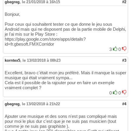
gbegreg
,
le 21/01/2018 à 16h15
#2
Bonjour,
Pour ceux qui souhaitent tester ce que donne le jeu sous
Android mais qui ne disposent pas de la partie mobile de Delphi,
je l'ai mis sur le Play Store :
https://play.google.com/store/apps/details?
id=fr.gbesoft.FMXCorridor
3
0
korntex5
,
le 13/02/2018 à 08h23
#3
Excellent, bravo c'était mon jeu préféré. Mais il manque la super
musique qui était vraiment sympa...
Cela est il possible de la rajouter pour en faire un exemple
vraiment complet ?
0
0
gbegreg
,
le 13/02/2018 à 21h22
#4
Ajouter une musique et des sons n'est pas compliqué mais
pour moi le plus dur c'est que je ne suis pas musicien (tout
comme je ne suis pas graphiste ).