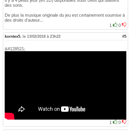
Il y a 4 petits jeux (en 2D) disponibles sous GetIt qui utilisent
des sons.
De plus la musique originale du jeu est certainement soumise à
des droits d'auteur...
1
0
korntex5
,
le 13/02/2018 à 23h22
#5
&#128521;
1
0