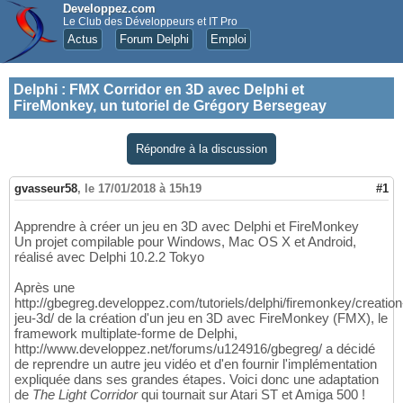
Developpez.com
Le Club des Développeurs et IT Pro
Actus
Forum Delphi
Emploi
Delphi
:
FMX Corridor en 3D avec Delphi et
FireMonkey, un tutoriel de Grégory Bersegeay
Répondre à la discussion
gvasseur58
,
le 17/01/2018 à 15h19
#1
Apprendre à créer un jeu en 3D avec Delphi et FireMonkey
Un projet compilable pour Windows, Mac OS X et Android,
réalisé avec Delphi 10.2.2 Tokyo
Après une
http://gbegreg.developpez.com/tutoriels/delphi/firemonkey/creation
jeu-3d/ de la création d'un jeu en 3D avec FireMonkey (FMX), le
framework multiplate-forme de Delphi,
http://www.developpez.net/forums/u124916/gbegreg/ a décidé
de reprendre un autre jeu vidéo et d'en fournir l'implémentation
expliquée dans ses grandes étapes. Voici donc une adaptation
de
The Light Corridor
qui tournait sur Atari ST et Amiga 500 !