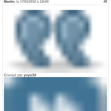
Menhir
,
le 17/01/2018 à 12h00
#5
Envoyé par
yoyo3d