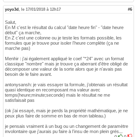
yoyo3d
,
le 17/01/2018 à 12h17
#6
Salut,
En M c'est le résultat du calcul "date heure fin" - "date heure
début" ça marche,
En Z c'est une colonne ou je teste les formats possible, les
formules que je trouve pour isoler l'heure complète (ça ne
marche pas)
Menhir : j'ai également appliqué le coef "*24" avec un format
classique "nombre" mais je trouve ça aberrant d'être obligé de
décomposer une valeur de la sorte alors que je n'avais pas
besoin de le faire avant.
antonysansh: je vais essayer ta formule, j'obtenais un résultat
quasi identique en recomposant ma valeur avec
temps(heure;minute;seconde) mais le résultat ne me
satisfaisait pas
(ok j'ai essayé, mais je perds la propriété mathématique, je ne
peux plus faire de somme en bas de mon tableau.)
je pensais vraiment à un bug ou un changement de paramètre
involontaire que j'aurais pu faire à l'insu de mon plein grés...
0
0