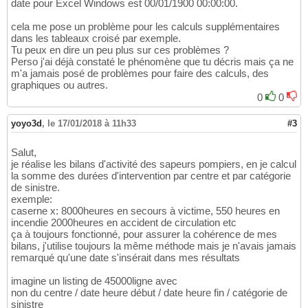
date pour Excel Windows est 00/01/1900 00:00:00.
cela me pose un problème pour les calculs supplémentaires
dans les tableaux croisé par exemple.
Tu peux en dire un peu plus sur ces problèmes ?
Perso j'ai déjà constaté le phénomène que tu décris mais ça ne
m'a jamais posé de problèmes pour faire des calculs, des
graphiques ou autres.
0
0
yoyo3d
,
le 17/01/2018 à 11h33
#3
Salut,
je réalise les bilans d'activité des sapeurs pompiers, en je calcul
la somme des durées d'intervention par centre et par catégorie
de sinistre.
exemple:
caserne x: 8000heures en secours à victime, 550 heures en
incendie 2000heures en accident de circulation etc
ça à toujours fonctionné, pour assurer la cohérence de mes
bilans, j'utilise toujours la même méthode mais je n'avais jamais
remarqué qu'une date s'insérait dans mes résultats
imagine un listing de 45000ligne avec
non du centre / date heure début / date heure fin / catégorie de
sinistre