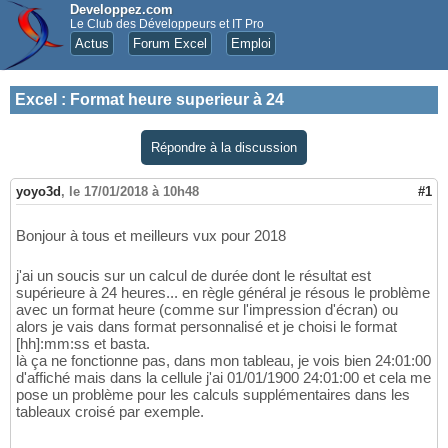
Developpez.com
Le Club des Développeurs et IT Pro
Actus
Forum Excel
Emploi
Excel
:
Format heure superieur à 24
Répondre à la discussion
yoyo3d
,
le 17/01/2018 à 10h48
#1
Bonjour à tous et meilleurs vux pour 2018
j'ai un soucis sur un calcul de durée dont le résultat est
supérieure à 24 heures... en règle général je résous le problème
avec un format heure (comme sur l'impression d'écran) ou
alors je vais dans format personnalisé et je choisi le format
[hh]:mm:ss et basta.
là ça ne fonctionne pas, dans mon tableau, je vois bien 24:01:00
d'affiché mais dans la cellule j'ai 01/01/1900 24:01:00 et cela me
pose un problème pour les calculs supplémentaires dans les
tableaux croisé par exemple.