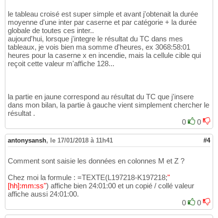
le tableau croisé est super simple et avant j'obtenait la durée
moyenne d'une inter par caserne et par catégorie + la durée
globale de toutes ces inter..
aujourd'hui, lorsque j'integre le résultat du TC dans mes
tableaux, je vois bien ma somme d'heures, ex 3068:58:01
heures pour la caserne x en incendie, mais la cellule cible qui
reçoit cette valeur m'affiche 128...
la partie en jaune correspond au résultat du TC que j'insere
dans mon bilan, la partie à gauche vient simplement chercher le
résultat .
0
0
antonysansh
,
le 17/01/2018 à 11h41
#4
Comment sont saisie les données en colonnes M et Z ?
Chez moi la formule : =TEXTE
(
L197218-K197218;
"
[hh]:mm:ss"
)
affiche bien 24:01:00 et un copié / collé valeur
affiche aussi 24:01:00.
0
0