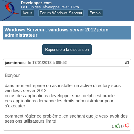
Developpez.com
Le Club des Développeurs et IT Pro
Actus
Forum Windows Serveur
Emploi
Windows Serveur
:
windows server 2012 jeton
administrateur
Répondre à la discussion
jasminrose
,
le 17/01/2018 à 09h52
#1
Bonjour
dans mon entreprise on as installer un active directory sous
windows server 2012
on as des applications developper sous delphi est oracle
ces applications demande les droits administrateur pour
s'executer
comment régler ce problème ,en sachant que je veux avoir des
sessions utilisateurs limité
0
0