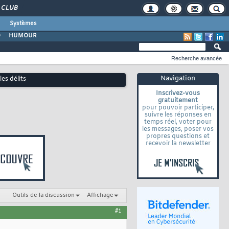
CLUB
Systèmes
O
HUMOUR
Recherche avancée
Navigation
les délits
Inscrivez-vous
gratuitement
pour pouvoir participer,
suivre les réponses en
temps réel, voter pour
les messages, poser vos
propres questions et
recevoir la newsletter
Outils de la discussion
Affichage
#1