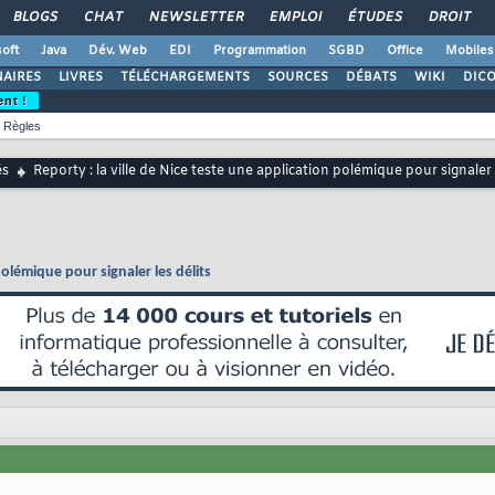
BLOGS
CHAT
NEWSLETTER
EMPLOI
ÉTUDES
DROIT
oft
Java
Dév. Web
EDI
Programmation
SGBD
Office
Mobiles
AIRES
LIVRES
TÉLÉCHARGEMENTS
SOURCES
DÉBATS
WIKI
DIC
ent !
Règles
és
Reporty : la ville de Nice teste une application polémique pour signaler 
polémique pour signaler les délits