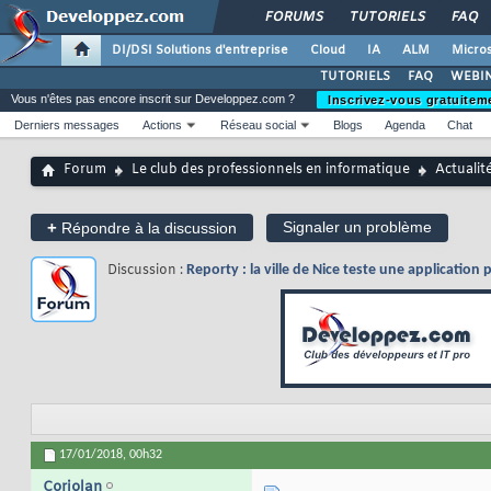
FORUMS
TUTORIELS
FAQ
DI/DSI Solutions d'entreprise
Cloud
IA
ALM
Micros
TUTORIELS
FAQ
WEBIN
Vous n'êtes pas encore inscrit sur Developpez.com ?
Inscrivez-vous gratuitem
Derniers messages
Actions
Réseau social
Blogs
Agenda
Chat
Forum
Le club des professionnels en informatique
Actualit
+
Signaler un problème
Répondre à la discussion
Discussion :
Reporty : la ville de Nice teste une application 
17/01/2018,
00h32
Coriolan