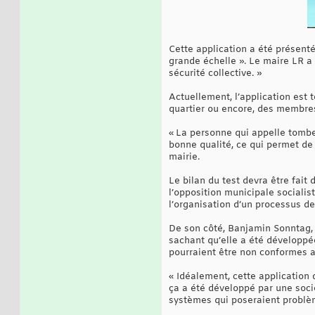
Cette application a été présentée
grande échelle ». Le maire LR a 
sécurité collective. »
Actuellement, l’application est 
quartier ou encore, des membres 
« La personne qui appelle tombe
bonne qualité, ce qui permet de 
mairie.
Le bilan du test devra être fait
l’opposition municipale sociali
l’organisation d’un processus de
De son côté, Banjamin Sonntag, c
sachant qu’elle a été développée
pourraient être non conformes a
« Idéalement, cette application d
ça a été développé par une sociét
systèmes qui poseraient problème