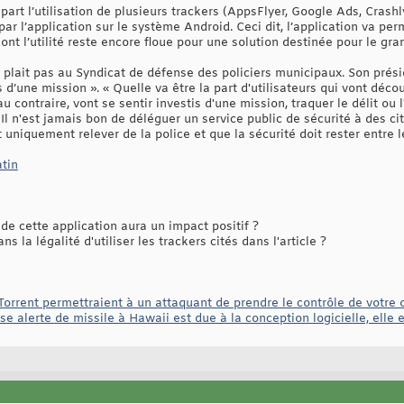
part l’utilisation de plusieurs trackers (AppsFlyer, Google Ads, Crashly
par l’application sur le système Android. Ceci dit, l’application va p
ont l’utilité reste encore floue pour une solution destinée pour le gra
e plait pas au Syndicat de défense des policiers municipaux. Son prési
 d’une mission ». « Quelle va être la part d'utilisateurs qui vont décou
au contraire, vont se sentir investis d'une mission, traquer le délit ou
 « Il n'est jamais bon de déléguer un service public de sécurité à des 
t uniquement relever de la police et que la sécurité doit rester entre 
tin
de cette application aura un impact positif ?
s la légalité d'utiliser les trackers cités dans l'article ?
tTorrent permettraient à un attaquant de prendre le contrôle de votre 
se alerte de missile à Hawaii est due à la conception logicielle, elle 