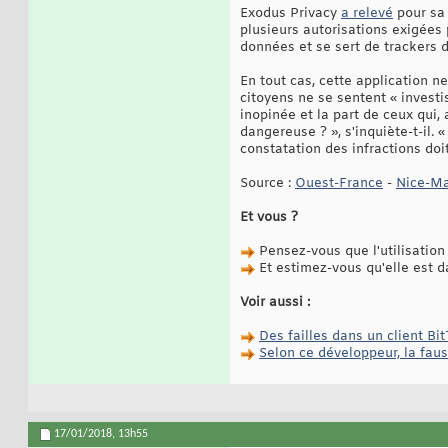
Exodus Privacy
a relevé
pour sa 
plusieurs autorisations exigées 
données et se sert de trackers d
En tout cas, cette application n
citoyens ne se sentent « investis
inopinée et la part de ceux qui, 
dangereuse ? », s'inquiète-t-il.
constatation des infractions doi
Source :
Ouest-France
-
Nice-Ma
Et vous ?
Pensez-vous que l'utilisation 
Et estimez-vous qu'elle est dan
Voir aussi :
Des failles dans un client Bi
Selon ce développeur, la faus
17/01/2018,
13h55