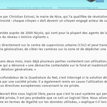
 par Christian Estrosi, le maire de Nice, qui l’a qualifiée de révoluti
insisté : chaque citoyen « doit devenir un citoyen engagé acteur de sa
testée auprès de 2000 Niçois, qui sont pour la plupart des agents de l
du réseau « Voisins vigilants ».
 directement sur le centre de supervision urbaine (CSU) et peut tran
la géolocaliser, de cibler les caméras sur la zone et de dépêcher une p
 dans deux mois, mais déjà plusieurs parties contestent son utilisatio
ste qui a dénoncé « une démarche contestable sur le fond et inadmissi
 délation généralisée. »
ofondateur de la Quadrature du Net, s’est interrogé si la solution dépl
 par une société privée. Il a également remis en cause l’utilisation de
ux directives européennes concernant la vie privée.
evrait être sous logiciel libre, parce que c'est le seul système qui pe
é privée, il est peu probable que ce soit un logiciel libre. Nous allons 
 en termes de légalité sur les données utilisées, » explique-t-il lor