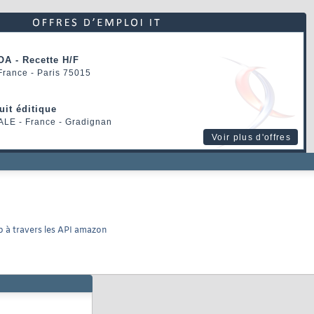
OA - Recette H/F
 France - Paris 75015
uit éditique
ALE
- France - Gradignan
Voir plus d'offres
b à travers les API amazon