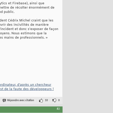
tics et Firebase), ainsi que
ermettre de récolter énormément de
nd public.
dent Cédrix Michel craint que les
vrir des incivilités de manière
 l'incident et donc s'exposer de façon
citoyens. Nous estimons que la
les mains de professionnels. »
ordinateur, d'après un chercheur
est de la faute des développeurs !
Répondre avec citation
10
0
#2