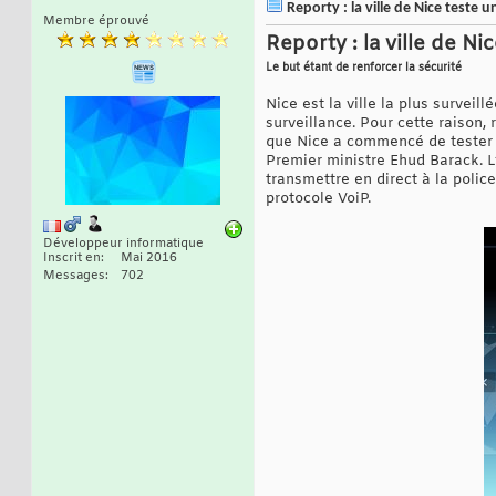
Reporty : la ville de Nice teste 
Membre éprouvé
Reporty : la ville de N
Le but étant de renforcer la sécurité
Nice est la ville la plus surveill
surveillance. Pour cette raison,
que Nice a commencé de tester à 
Premier ministre Ehud Barack. L’a
transmettre en direct à la polic
protocole VoiP.
Développeur informatique
Inscrit en
Mai 2016
Messages
702