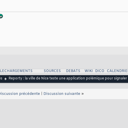
ELECHARGEMENTS
SOURCES
DEBATS
WIKI
DICO
CALENDRIE
és
Reporty : la ville de Nice teste une application polémique pour signaler 
iscussion précédente
|
Discussion suivante
»