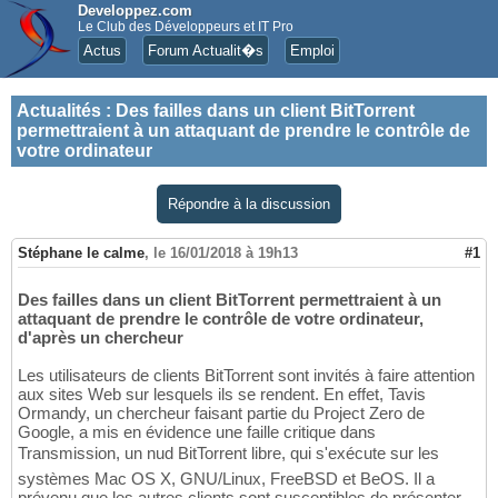
Developpez.com
Le Club des Développeurs et IT Pro
Actus
Forum Actualit�s
Emploi
Actualités
:
Des failles dans un client BitTorrent
permettraient à un attaquant de prendre le contrôle de
votre ordinateur
Répondre à la discussion
Stéphane le calme
,
le 16/01/2018 à 19h13
#1
Des failles dans un client BitTorrent permettraient à un
attaquant de prendre le contrôle de votre ordinateur,
d'après un chercheur
Les utilisateurs de clients BitTorrent sont invités à faire attention
aux sites Web sur lesquels ils se rendent. En effet, Tavis
Ormandy, un chercheur faisant partie du Project Zero de
Google, a mis en évidence une faille critique dans
Transmission, un nud BitTorrent libre, qui s'exécute sur les
systèmes Mac OS X, GNU/Linux, FreeBSD et BeOS. Il a
prévenu que les autres clients sont susceptibles de présenter