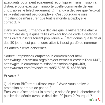
attaquants pourraient également reconfigurer Transmission à
distance pour exécuter n'importe quelle commande de leur
choix après le téléchargement. Ormandy a déclaré que l'exploit
est « relativement peu complexe, c'est pourquoi je suis
impatient de m'assurer que tout le monde a déployé le
correctif. »
Dans un tweet, Ormandy a déclaré que la vulnérabilité était la
« première de quelques failles d'exécution de code à distance
dans divers clients torrent populaires ». Étant donné que le délai
des 90 jours nest pas encore atteint, il sest gardé de nommer
les autres clients concernés.
Source : https://lock.cmpxchg8b.com/rebinder.html,
https://bugs.chromium.org/p/project-zero/issues/detail?id=1447,
https://github.com/transmission/transmission/pull/468,
https://twitter.com/taviso/status/951526615145566208
Et vous ?
Quel client BitTorrent utilisez-vous ? Avez-vous activé la
protection par mots de passe ?
Êtes-vous d'accord sur la stratégie adoptée par le chercheur de
publier des détails avant le délai des 90 jours ? Pourquoi ?
9
0