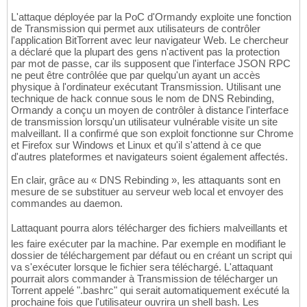
L'attaque déployée par la PoC d'Ormandy exploite une fonction
de Transmission qui permet aux utilisateurs de contrôler
l'application BitTorrent avec leur navigateur Web. Le chercheur
a déclaré que la plupart des gens n'activent pas la protection
par mot de passe, car ils supposent que l'interface JSON RPC
ne peut être contrôlée que par quelqu'un ayant un accès
physique à l'ordinateur exécutant Transmission. Utilisant une
technique de hack connue sous le nom de DNS Rebinding,
Ormandy a conçu un moyen de contrôler à distance l'interface
de transmission lorsqu'un utilisateur vulnérable visite un site
malveillant. Il a confirmé que son exploit fonctionne sur Chrome
et Firefox sur Windows et Linux et qu'il s'attend à ce que
d'autres plateformes et navigateurs soient également affectés.
En clair, grâce au « DNS Rebinding », les attaquants sont en
mesure de se substituer au serveur web local et envoyer des
commandes au daemon.
Lattaquant pourra alors télécharger des fichiers malveillants et
les faire exécuter par la machine. Par exemple en modifiant le
dossier de téléchargement par défaut ou en créant un script qui
va s'exécuter lorsque le fichier sera téléchargé. L'attaquant
pourrait alors commander à Transmission de télécharger un
Torrent appelé ".bashrc" qui serait automatiquement exécuté la
prochaine fois que l'utilisateur ouvrira un shell bash. Les