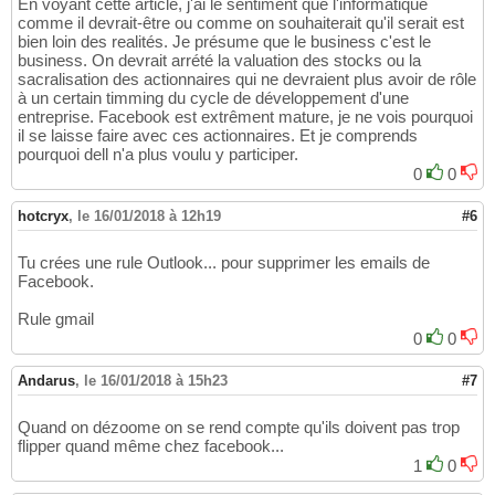
En voyant cette article, j'ai le sentiment que l'informatique
comme il devrait-être ou comme on souhaiterait qu'il serait est
bien loin des realités. Je présume que le business c'est le
business. On devrait arrété la valuation des stocks ou la
sacralisation des actionnaires qui ne devraient plus avoir de rôle
à un certain timming du cycle de développement d'une
entreprise. Facebook est extrêment mature, je ne vois pourquoi
il se laisse faire avec ces actionnaires. Et je comprends
pourquoi dell n'a plus voulu y participer.
0
0
hotcryx
,
le 16/01/2018 à 12h19
#6
Tu crées une rule Outlook... pour supprimer les emails de
Facebook.
Rule gmail
0
0
Andarus
,
le 16/01/2018 à 15h23
#7
Quand on dézoome on se rend compte qu'ils doivent pas trop
flipper quand même chez facebook...
1
0