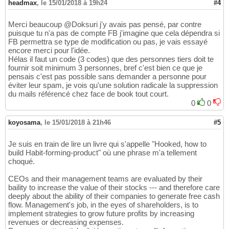
headmax
,
le 15/01/2018 à 19h24
#4
Merci beaucoup @Doksuri j'y avais pas pensé, par contre
puisque tu n'a pas de compte FB j'imagine que cela dépendra si
FB permettra se type de modification ou pas, je vais essayé
encore merci pour l'idée.
Hélas il faut un code (3 codes) que des personnes tiers doit te
fournir soit minimum 3 personnes, bref c'est bien ce que je
pensais c'est pas possible sans demander a personne pour
éviter leur spam, je vois qu'une solution radicale la suppression
du mails référencé chez face de book tout court.
0
0
koyosama
,
le 15/01/2018 à 21h46
#5
Je suis en train de lire un livre qui s'appelle "Hooked, how to
build Habit-forming-product" où une phrase m'a tellement
choqué.
CEOs and their management teams are evaluated by their
baility to increase the value of their stocks --- and therefore care
deeply about the ability of their companies to generate free cash
flow. Management's job, in the eyes of shareholders, is to
implement strategies to grow future profits by increasing
revenues or decreasing expenses.