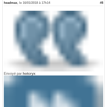
headmax
,
le 16/01/2018 à 17h14
#8
Envoyé par
hotcryx