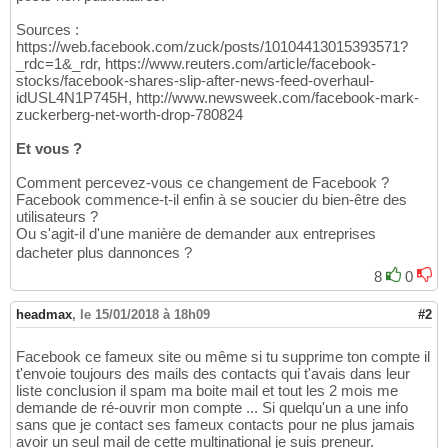
Sources :
https://web.facebook.com/zuck/posts/10104413015393571?
_rdc=1&_rdr, https://www.reuters.com/article/facebook-
stocks/facebook-shares-slip-after-news-feed-overhaul-
idUSL4N1P745H, http://www.newsweek.com/facebook-mark-
zuckerberg-net-worth-drop-780824
Et vous ?
Comment percevez-vous ce changement de Facebook ?
Facebook commence-t-il enfin à se soucier du bien-être des
utilisateurs ?
Ou s'agit-il d'une manière de demander aux entreprises
dacheter plus dannonces ?
8
0
headmax
,
le 15/01/2018 à 18h09
#2
Facebook ce fameux site ou même si tu supprime ton compte il
t'envoie toujours des mails des contacts qui t'avais dans leur
liste conclusion il spam ma boite mail et tout les 2 mois me
demande de ré-ouvrir mon compte ... Si quelqu'un a une info
sans que je contact ses fameux contacts pour ne plus jamais
avoir un seul mail de cette multinational je suis preneur.