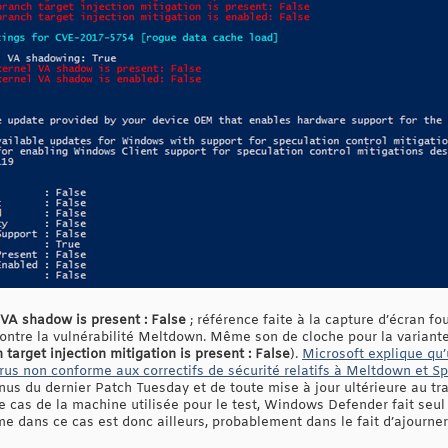
VA shadow is present : False
; référence faite à la capture d’écran fou
contre la vulnérabilité Meltdown. Même son de cloche pour la variante
arget injection mitigation is present : False
).
Microsoft explique qu’
ivirus non conforme aux correctifs de sécurité relatifs à Meltdown et S
nus du dernier Patch Tuesday et de toute mise à jour ultérieure au tr
cas de la machine utilisée pour le test, Windows Defender fait seul 
e dans ce cas est donc ailleurs, probablement dans le fait d’ajourner