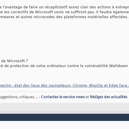
nte l’avantage de faire un récapitulatif assez clair des actions à entrep
 les correctifs de Microsoft seuls ne suffiront pas. Il faudra égalem
firmwares et autres microcodes des plateformes matérielles affectées.
 de Microsoft ?
ré de protection de votre ordinateur contre la vulnérabilité Meltdown
ectre : état des lieux des navigateurs, Chrome, Mozilla et Edge face 
gestions, critiques, ... :
Contactez le service news
et
Rédigez des actualités