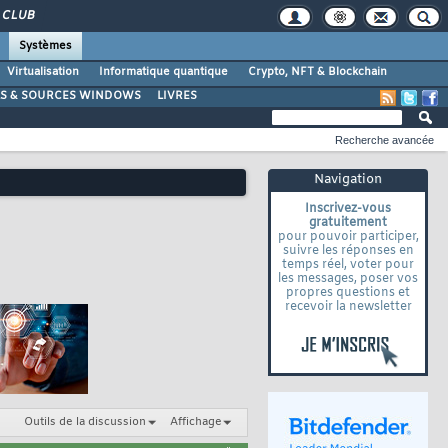
CLUB
Systèmes
Virtualisation
Informatique quantique
Crypto, NFT & Blockchain
LS & SOURCES WINDOWS
LIVRES
Recherche avancée
Navigation
Inscrivez-vous
gratuitement
pour pouvoir participer,
suivre les réponses en
temps réel, voter pour
les messages, poser vos
propres questions et
recevoir la newsletter
Outils de la discussion
Affichage