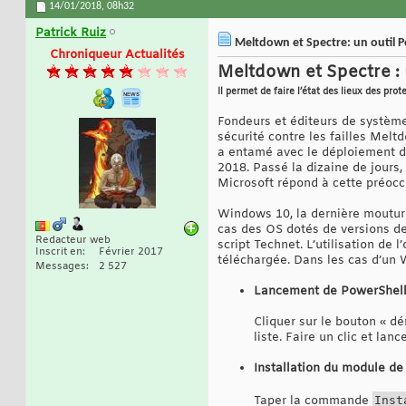
14/01/2018,
08h32
Patrick Ruiz
Meltdown et Spectre: un outil P
Chroniqueur Actualités
Meltdown et Spectre : 
Il permet de faire l’état des lieux des pr
Fondeurs et éditeurs de systèmes
sécurité contre les failles Melt
a entamé avec le déploiement de
2018. Passé la dizaine de jours, 
Microsoft répond à cette préocc
Windows 10, la dernière moutu
cas des OS dotés de versions d
Redacteur web
script Technet. L’utilisation de 
Inscrit en
Février 2017
téléchargée. Dans les cas d’un WM
Messages
2 527
Lancement de PowerShel
Cliquer sur le bouton « d
liste. Faire un clic et la
Installation du module de
Taper la commande
Inst