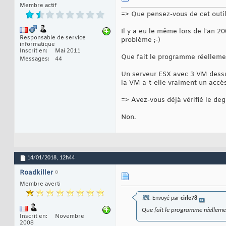
Membre actif
=> Que pensez-vous de cet outil
Il y a eu le même lors de l'an 2
Responsable de service
problème ;-)
informatique
Inscrit en
Mai 2011
Que fait le programme réelleme
Messages
44
Un serveur ESX avec 3 VM dessus ,
la VM a-t-elle vraiment un accè
=> Avez-vous déjà vérifié le deg
Non.
14/01/2018,
12h44
Roadkiller
Membre averti
Envoyé par
cirle78
Que fait le programme réelleme
Inscrit en
Novembre
2008