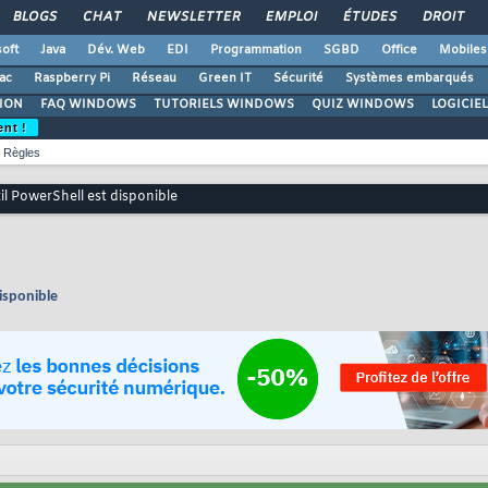
BLOGS
CHAT
NEWSLETTER
EMPLOI
ÉTUDES
DROIT
oft
Java
Dév. Web
EDI
Programmation
SGBD
Office
Mobiles
ac
Raspberry Pi
Réseau
Green IT
Sécurité
Systèmes embarqués
ION
FAQ WINDOWS
TUTORIELS WINDOWS
QUIZ WINDOWS
LOGICIE
ent !
Règles
l PowerShell est disponible
isponible