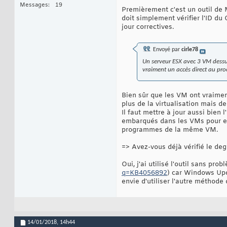
Messages
19
Premièrement c'est un outil de 
doit simplement vérifier l'ID du
jour correctives.
Envoyé par
cirle78
Un serveur ESX avec 3 VM dessus ,
vraiment un accès direct au pro
Bien sûr que les VM ont vraime
plus de la virtualisation mais de l
Il faut mettre à jour aussi bie
embarqués dans les VMs pour em
programmes de la même VM.
=> Avez-vous déjà vérifié le deg
Oui, j'ai utilisé l'outil sans pro
q=KB4056892
) car Windows Upda
envie d'utiliser l'autre méthode q
14/01/2018,
14h44