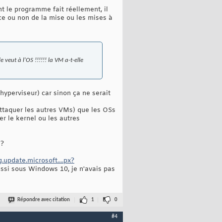
t le programme fait réellement, il
ce ou non de la mise ou les mises à
 veut à l'OS !!!!!! la VM a-t-elle
yperviseur) car sinon ça ne serait
attaquer les autres VMs) que les OSs
 le kernel ou les autres
 ?
.update.microsoft....px?
ussi sous Windows 10, je n'avais pas
Répondre avec citation
1
0
#4