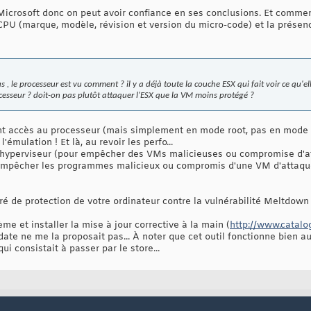
Microsoft donc on peut avoir confiance en ses conclusions. Et commen
 CPU (marque, modèle, révision et version du micro-code) et la présen
 le processeur est vu comment ? il y a déjà toute la couche ESX qui fait voir ce qu'elle
cesseur ? doit-on pas plutôt attaquer l'ESX que la VM moins protégé ?
nt accès au processeur (mais simplement en mode root, pas en mode h
'émulation ! Et là, au revoir les perfo...
n l'hyperviseur (pour empêcher des VMs malicieuses ou compromise d'
pêcher les programmes malicieux ou compromis d'une VM d'attaquer
ré de protection de votre ordinateur contre la vulnérabilité Meltdown
blème et installer la mise à jour corrective à la main (
http://www.catalog
te ne me la proposait pas... À noter que cet outil fonctionne bien a
ui consistait à passer par le store...