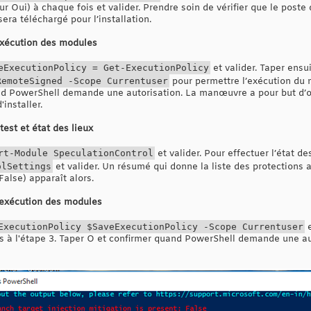
r Oui) à chaque fois et valider. Prendre soin de vérifier que le poste 
sera téléchargé pour l’installation.
exécution des modules
eExecutionPolicy = Get-ExecutionPolicy
et valider. Taper ensu
RemoteSigned -Scope Currentuser
pour permettre l’exécution du m
nd PowerShell demande une autorisation. La manœuvre a pour but d’oc
installer.
st et état des lieux
rt-Module SpeculationControl
et valider. Pour effectuer l’état de
olSettings
et valider. Un résumé qui donne la liste des protections 
False) apparaît alors.
’exécution des modules
ExecutionPolicy $SaveExecutionPolicy -Scope Currentuser
e
és à l'étape 3. Taper O et confirmer quand PowerShell demande une au