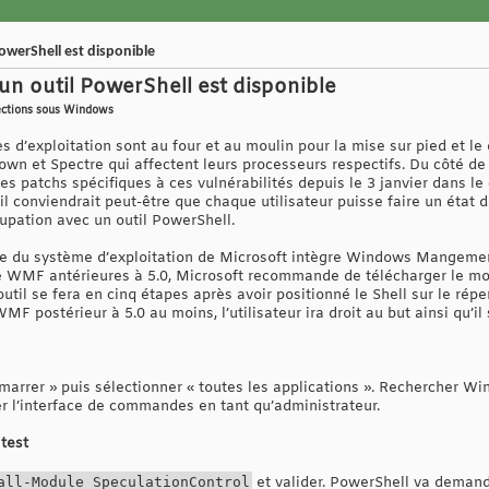
owerShell est disponible
un outil PowerShell est disponible
otections sous Windows
 d’exploitation sont au four et au moulin pour la mise sur pied et le
down et Spectre qui affectent leurs processeurs respectifs. Du côté d
s patchs spécifiques à ces vulnérabilités depuis le 3 janvier dans l
il conviendrait peut-être que chaque utilisateur puisse faire un état d
upation avec un outil PowerShell.
re du système d’exploitation de Microsoft intègre Windows Mangeme
e WMF antérieures à 5.0, Microsoft recommande de télécharger le mo
l’outil se fera en cinq étapes après avoir positionné le Shell sur le ré
F postérieur à 5.0 au moins, l’utilisateur ira droit au but ainsi qu’il s
l
émarrer » puis sélectionner « toutes les applications ». Rechercher 
ncer l’interface de commandes en tant qu’administrateur.
 test
all-Module SpeculationControl
et valider. PowerShell va demand