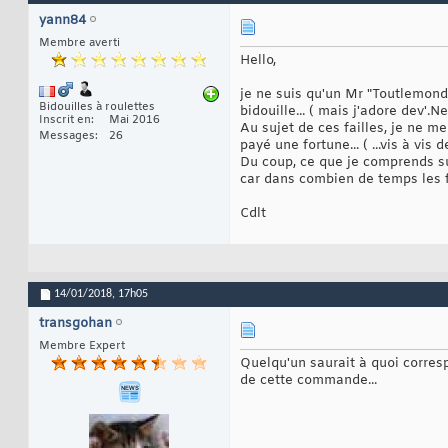
yann84
Membre averti
Hello,
je ne suis qu'un Mr "Toutlemond
Bidouilles à roulettes
bidouille... ( mais j'adore dev'.
Inscrit en
Mai 2016
Au sujet de ces failles, je ne m
Messages
26
payé une fortune... ( ...vis à vi
Du coup, ce que je comprends surt
car dans combien de temps les fo
Cdlt
14/01/2018,
17h05
transgohan
Membre Expert
Quelqu'un saurait à quoi corres
de cette commande...