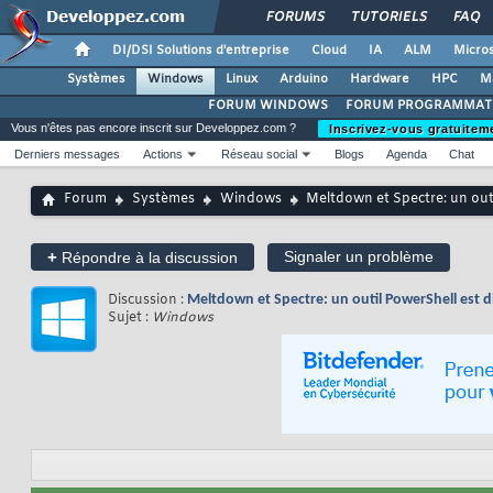
FORUMS
TUTORIELS
FAQ
DI/DSI Solutions d'entreprise
Cloud
IA
ALM
Micros
Systèmes
Windows
Linux
Arduino
Hardware
HPC
M
FORUM WINDOWS
FORUM PROGRAMMAT
Vous n'êtes pas encore inscrit sur Developpez.com ?
Inscrivez-vous gratuitem
Derniers messages
Actions
Réseau social
Blogs
Agenda
Chat
Forum
Systèmes
Windows
Meltdown et Spectre: un outi
+
Signaler un problème
Répondre à la discussion
Discussion :
Meltdown et Spectre: un outil PowerShell est d
Sujet :
Windows