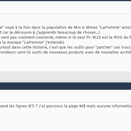
e" noyé à la fois dans la population de Mrs & Mmes "LaPomme" ainsi 
Net car je découvre & j'apprends beaucoup de choses...)
e sent pas vraiment concerné, même si le seul Pc W10 est le ROG du fi
s de la marque "LaPomme" j'entends)
out dans cette histoire, c'est que les outils pour "patcher" ces trucs a
ndeurs vont-ils sortir de nouveaux produits avec de nouvelles archite
pond les lignes BTI ? J'ai parcouru la page M$ mais aucune informati