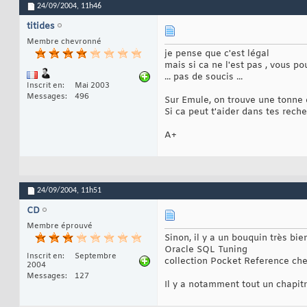
24/09/2004,
11h46
titides
Membre chevronné
je pense que c'est légal
mais si ca ne l'est pas , vous 
... pas de soucis ...
Inscrit en
Mai 2003
Messages
496
Sur Emule, on trouve une tonne d
Si ca peut t'aider dans tes recher
A+
24/09/2004,
11h51
CD
Membre éprouvé
Sinon, il y a un bouquin très bie
Oracle SQL Tuning
Inscrit en
Septembre
collection Pocket Reference che
2004
Messages
127
Il y a notamment tout un chapitr