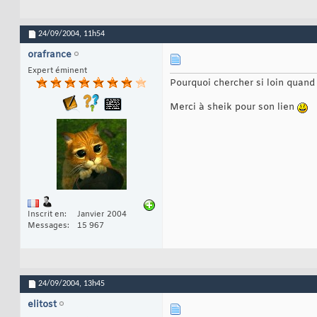
24/09/2004,
11h54
orafrance
Expert éminent
Pourquoi chercher si loin quand
Merci à sheik pour son lien
Inscrit en
Janvier 2004
Messages
15 967
24/09/2004,
13h45
elitost