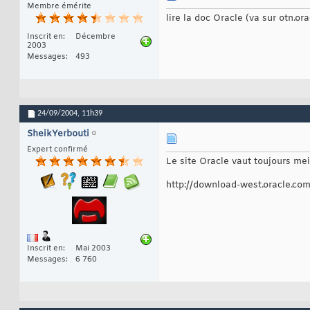
Membre émérite
lire la doc Oracle (va sur otn.o
Inscrit en
Décembre
2003
Messages
493
24/09/2004,
11h39
SheikYerbouti
Expert confirmé
Le site Oracle vaut toujours mei
http://download-west.oracle.c
Inscrit en
Mai 2003
Messages
6 760