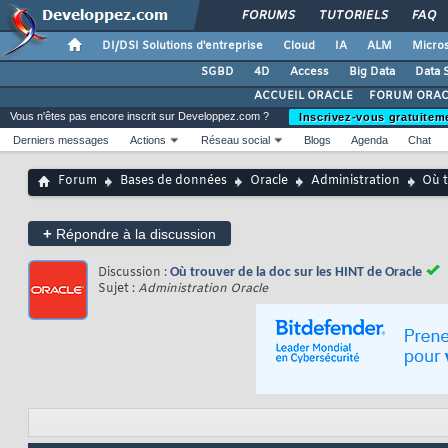
FORUMS
TUTORIELS
FAQ
DI/DSI Solutions d'entreprise
Cloud
IA
ALM
Micros
SGBD
4D
Access
Big Data
Data 
ACCUEIL ORACLE
FORUM ORAC
Vous n'êtes pas encore inscrit sur Developpez.com ?
Inscrivez-vous gratuitem
Derniers messages
Actions
Réseau social
Blogs
Agenda
Chat
Forum
Bases de données
Oracle
Administration
Où t
+
Répondre à la discussion
Discussion :
Où trouver de la doc sur les HINT de Oracle
Sujet :
Administration Oracle