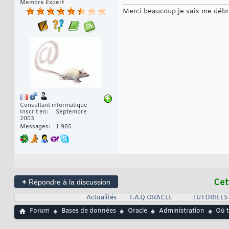
Membre Expert
Merci beaucoup je vais me débrou
Consultant informatique
Inscrit en
Septembre
2003
Messages
1 985
+
Cet
Répondre à la discussion
Actualités
F.A.Q ORACLE
TUTORIELS
Forum
Bases de données
Oracle
Administration
Où t