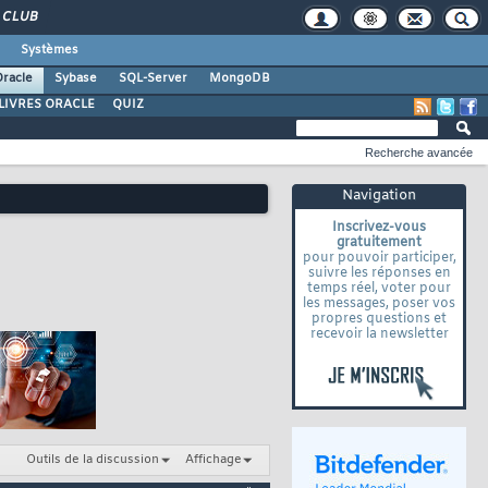
CLUB
Systèmes
racle
Sybase
SQL-Server
MongoDB
LIVRES ORACLE
QUIZ
Recherche avancée
Navigation
Inscrivez-vous
gratuitement
pour pouvoir participer,
suivre les réponses en
temps réel, voter pour
les messages, poser vos
propres questions et
recevoir la newsletter
Outils de la discussion
Affichage