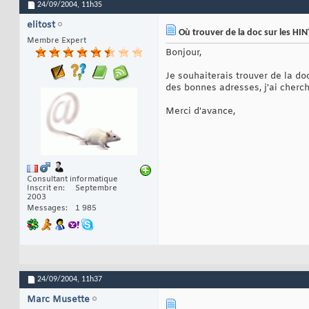
24/09/2004,
11h35
elitost
Où trouver de la doc sur les HIN
Membre Expert
Bonjour,
Je souhaiterais trouver de la do
des bonnes adresses, j'ai cherch
Merci d'avance,
Consultant informatique
Inscrit en
Septembre
2003
Messages
1 985
24/09/2004,
11h37
Marc Musette