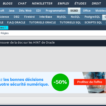
BLOGS
CHAT
NEWSLETTER
EMPLOI
ÉTUDES
DROIT
oft
Java
Dév. Web
EDI
Programmation
SGBD
Office
Mobiles
Science
DB2
Firebird
InterBase
MySQL
NoSQL
PostgreSQL
O
LE
F.A.Q ORACLE
TUTORIELS ORACLE
TUTORIELS SQL
SCRIPTS SQL
ent !
Règles
rouver de la doc sur les HINT de Oracle