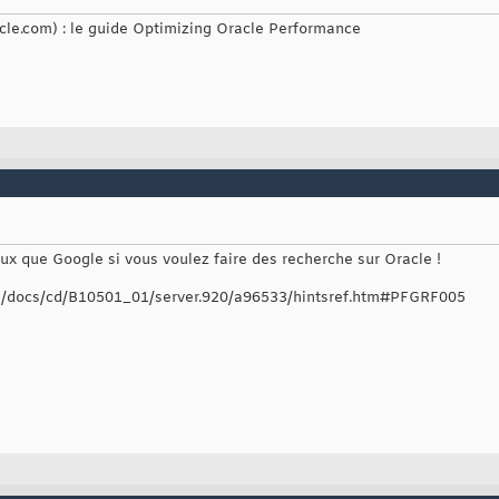
racle.com) : le guide Optimizing Oracle Performance
ux que Google si vous voulez faire des recherche sur Oracle !
om/docs/cd/B10501_01/server.920/a96533/hintsref.htm#PFGRF005