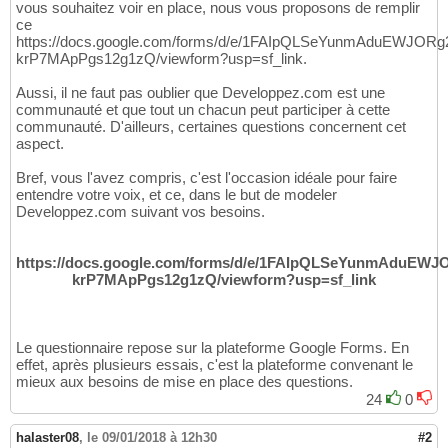
vous souhaitez voir en place, nous vous proposons de remplir
ce
https://docs.google.com/forms/d/e/1FAIpQLSeYunmAduEWJOR
krP7MApPgs12g1zQ/viewform?usp=sf_link.
Aussi, il ne faut pas oublier que Developpez.com est une
communauté et que tout un chacun peut participer à cette
communauté. D'ailleurs, certaines questions concernent cet
aspect.
Bref, vous l'avez compris, c'est l'occasion idéale pour faire
entendre votre voix, et ce, dans le but de modeler
Developpez.com suivant vos besoins.
https://docs.google.com/forms/d/e/1FAIpQLSeYunmAduEW
krP7MApPgs12g1zQ/viewform?usp=sf_link
Le questionnaire repose sur la plateforme Google Forms. En
effet, après plusieurs essais, c'est la plateforme convenant le
mieux aux besoins de mise en place des questions.
24
0
halaster08
,
le 09/01/2018 à 12h30
#2