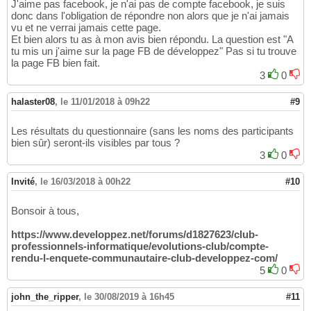
J'aime pas facebook, je n'ai pas de compte facebook, je suis
donc dans l'obligation de répondre non alors que je n'ai jamais
vu et ne verrai jamais cette page.
Et bien alors tu as à mon avis bien répondu. La question est "A
tu mis un j'aime sur la page FB de développez" Pas si tu trouve
la page FB bien fait.
3
0
halaster08
,
le 11/01/2018 à 09h22
#9
Les résultats du questionnaire (sans les noms des participants
bien sûr) seront-ils visibles par tous ?
3
0
Invité
,
le 16/03/2018 à 00h22
#10
Bonsoir à tous,
https://www.developpez.net/forums/d1827623/club-
professionnels-informatique/evolutions-club/compte-
rendu-l-enquete-communautaire-club-developpez-com/
5
0
john_the_ripper
,
le 30/08/2019 à 16h45
#11