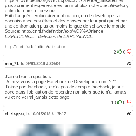
https://fr.wikipedia.org/wiki/Exp%C3%A9rience_utilisateur et
plus sûrement
expérience
est un mot plus riche que
utilisation
,
enfin du moins ci-dessous:
Fait d'acquérir, volontairement ou non, ou de développer la
connaissance des êtres et des choses par leur pratique et par
une confrontation plus ou moins longue de soi avec le monde.
Source: http://cnrtl.fr/definition/exp%C3%A9rience
EXPÉRIENCE : Définition de EXPÉRIENCE
http://cnrtl.fr/definition/utilisation
2
0
mm_71
,
le 09/01/2018 à 20h04
#5
J'aime bien la question:
"Aimez-vous la page Facebook de Developpez.com ? *"
J'aime pas facebook, je n'ai pas de compte facebook, je suis
donc dans l'obligation de répondre non alors que je n'ai jamais
vu et ne verrai jamais cette page.
10
0
el_slapper
,
le 10/01/2018 à 13h17
#6