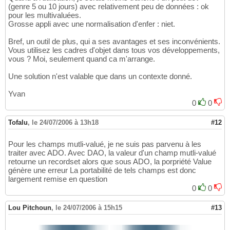
(genre 5 ou 10 jours) avec relativement peu de données : ok
pour les multivaluées.
Grosse appli avec une normalisation d'enfer : niet.
Bref, un outil de plus, qui a ses avantages et ses inconvénients.
Vous utilisez les cadres d'objet dans tous vos développements,
vous ? Moi, seulement quand ca m'arrange.
Une solution n'est valable que dans un contexte donné.
Yvan
0
0
Tofalu
,
le 24/07/2006 à 13h18
#12
Pour les champs mutli-valué, je ne suis pas parvenu à les
traiter avec ADO. Avec DAO, la valeur d'un champ mutli-valué
retourne un recordset alors que sous ADO, la porpriété Value
génère une erreur La portabilité de tels champs est donc
largement remise en question
0
0
Lou Pitchoun
,
le 24/07/2006 à 15h15
#13