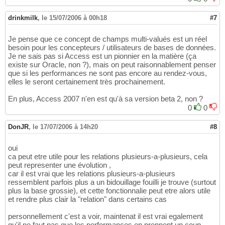
drinkmilk
,
le 15/07/2006 à 00h18
#7
Je pense que ce concept de champs multi-valués est un réel
besoin pour les concepteurs / utilisateurs de bases de données.
Je ne sais pas si Access est un pionnier en la matière (ça
existe sur Oracle, non ?), mais on peut raisonnablement penser
que si les performances ne sont pas encore au rendez-vous,
elles le seront certainement très prochainement.
En plus, Access 2007 n'en est qu'à sa version beta 2, non ?
0
0
DonJR
,
le 17/07/2006 à 14h20
#8
oui
ca peut etre utile pour les relations plusieurs-a-plusieurs, cela
peut representer une évolution ,
car il est vrai que les relations plusieurs-a-plusieurs
ressemblent parfois plus a un bidouillage fouilli je trouve (surtout
plus la base grossie), et cette fonctionnalie peut etre alors utile
et rendre plus clair la "relation" dans certains cas
personnellement c'est a voir, maintenat il est vrai egalement
qu'il ne faut pas que les performances en prennent un coup