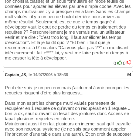
(on choisi la classe) et un sous formulaire en mode feuille de
données pour ajouter les élèves par une simple coche. Avec les
champs multivalués : y a presque rien à faire. Sans les champs
multivalués : il y a un peu de boulot derrière pour arriver au
même résultat. Seulement, est ce que le temps gagné à
développer vaut le cout de perdre du temps en traitement des
requêtes ?? Personnellement je me verrais mal un utilisateur
venir et me dire : "c'est trop long. il faut améliorer les temps
d'éxécution". Et là je lui dit quoi ? "Et bien il faut que je
recommence à 0" ou alors "Ca vous plait pas ??" en me disant
intérieurement : fait c**** lui, y veut me faire perdre du temps à
me casser la tête à développer.
0
0
Captain_JS
,
le 14/07/2006 à 18h38
#4
Peut etre suis-je un peu con mais j'ai du mal à voir pourquoi les
requetes risquent d'etre plus longuess...
Dans mon esprit les champs multi valués permettent de
récupérer en 1 requete ce qu'avant on récupérait en 1 requete ..
bon là ok, sauf qu'avant on fesait des jointures donc Access se
tapait plusieurs requetes en interne.
Maintenant aussi il en fait plusieurs en interne, sauf qu'il travaille
avec son nouveau systeme (je ne sais pas comment appeler
l'imbrication d'une table dans une autre). Et on droit de supposer