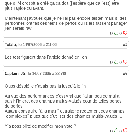
que si Microsoft a créé ça ça doit (j'espère que ça l'est) etre
plus rapide qu'avant.
Maintenant j'avoues que je ne l'ai pas encore tester, mais si des
personnes ont fait des tests de perfos qu'ils les fassent partager
j'en serais ravi
0
0
Tofalu
,
le 14/07/2006 à 21h03
#5
Les test figurent dans l'article donné en lien
0
0
Captain_JS
,
le 14/07/2006 à 22h49
#6
Oups désolé je n'avais pas lu jusqu'à le fin
Au vue des performances c'est vrai que j'ai un peu de mal à
saisir l'intéret des champs multis-valués pour de telles pertes
de perfos
Autant construire "à la main" et traiter directement des champs
"complexes" plutot que d'utiliser des champs multis-valués ...
Y'a possibilité de modifier mon vote ?
0
0