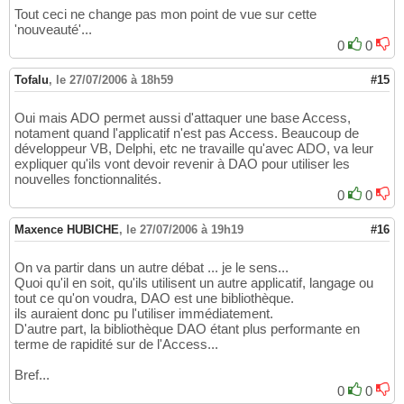
Tout ceci ne change pas mon point de vue sur cette
'nouveauté'...
0
0
Tofalu
,
le 27/07/2006 à 18h59
#15
Oui mais ADO permet aussi d'attaquer une base Access,
notament quand l'applicatif n'est pas Access. Beaucoup de
développeur VB, Delphi, etc ne travaille qu'avec ADO, va leur
expliquer qu'ils vont devoir revenir à DAO pour utiliser les
nouvelles fonctionnalités.
0
0
Maxence HUBICHE
,
le 27/07/2006 à 19h19
#16
On va partir dans un autre débat ... je le sens...
Quoi qu'il en soit, qu'ils utilisent un autre applicatif, langage ou
tout ce qu'on voudra, DAO est une bibliothèque.
ils auraient donc pu l'utiliser immédiatement.
D'autre part, la bibliothèque DAO étant plus performante en
terme de rapidité sur de l'Access...
Bref...
0
0