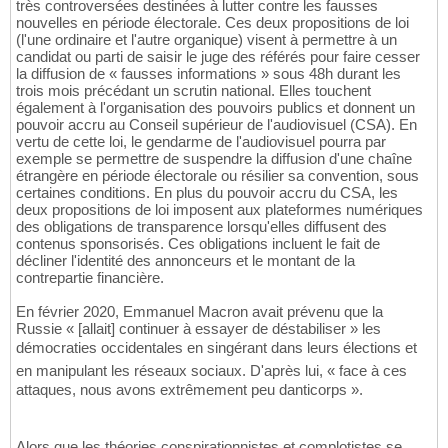
très controversées destinées à lutter contre les fausses
nouvelles en période électorale. Ces deux propositions de loi
(l'une ordinaire et l'autre organique) visent à permettre à un
candidat ou parti de saisir le juge des référés pour faire cesser
la diffusion de « fausses informations » sous 48h durant les
trois mois précédant un scrutin national. Elles touchent
également à l'organisation des pouvoirs publics et donnent un
pouvoir accru au Conseil supérieur de l'audiovisuel (CSA). En
vertu de cette loi, le gendarme de l'audiovisuel pourra par
exemple se permettre de suspendre la diffusion d'une chaîne
étrangère en période électorale ou résilier sa convention, sous
certaines conditions. En plus du pouvoir accru du CSA, les
deux propositions de loi imposent aux plateformes numériques
des obligations de transparence lorsqu'elles diffusent des
contenus sponsorisés. Ces obligations incluent le fait de
décliner l'identité des annonceurs et le montant de la
contrepartie financière.
En février 2020, Emmanuel Macron avait prévenu que la
Russie « [allait] continuer à essayer de déstabiliser » les
démocraties occidentales en singérant dans leurs élections et
en manipulant les réseaux sociaux. D'après lui, « face à ces
attaques, nous avons extrêmement peu danticorps ».
Alors que les théories conspirationnistes et complotistes se