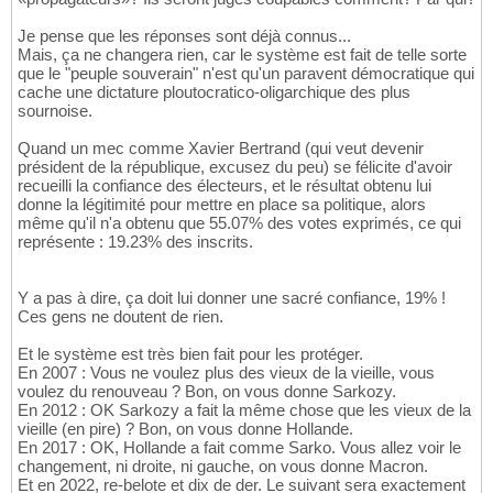
Je pense que les réponses sont déjà connus...
Mais, ça ne changera rien, car le système est fait de telle sorte
que le "peuple souverain" n'est qu'un paravent démocratique qui
cache une dictature ploutocratico-oligarchique des plus
sournoise.
Quand un mec comme Xavier Bertrand (qui veut devenir
président de la république, excusez du peu) se félicite d'avoir
recueilli la confiance des électeurs, et le résultat obtenu lui
donne la légitimité pour mettre en place sa politique, alors
même qu'il n'a obtenu que 55.07% des votes exprimés, ce qui
représente : 19.23% des inscrits.
Y a pas à dire, ça doit lui donner une sacré confiance, 19% !
Ces gens ne doutent de rien.
Et le système est très bien fait pour les protéger.
En 2007 : Vous ne voulez plus des vieux de la vieille, vous
voulez du renouveau ? Bon, on vous donne Sarkozy.
En 2012 : OK Sarkozy a fait la même chose que les vieux de la
vieille (en pire) ? Bon, on vous donne Hollande.
En 2017 : OK, Hollande a fait comme Sarko. Vous allez voir le
changement, ni droite, ni gauche, on vous donne Macron.
Et en 2022, re-belote et dix de der. Le suivant sera exactement