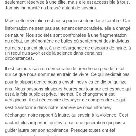
seulement réservée à une élite, mais elle est accessible à tous.
Jamais lhumanité na brassé autant de savoirs.
Mais cette révolution est aussi porteuse dune face sombre. Car
linformation ne sest pas seulement démocratisée, elle a changé
de nature. Nos sociétés sont confrontées à une fragmentation
du débat, un phénomène de bulles où senferment des individus
qui ne se parlent plus, à une résurgence de discours de haine, à
un recul du savoir et de la science dans certaines
circonstances.
Il est toujours sain en démocratie de prendre un peu de recul
sur ce que nous sommes en train de vivre. Ce qui nexistait pas
pour la plupart dentre nous a envahi nos vies en dix ou quinze
ans. Nous passons plusieurs heures par jour sur cet espace qui
est à la fois public et privé, Internet. Ce changement est
vertigineux, il est nécessaire dessayer de comprendre ce qui
sest transformé dans notre manière de nous informer,
déchanger, notre rapport à lautre, au savoir, à la violence. Cest
dautant plus important quil ny a pas une génération qui puisse
guider lautre par son expérience. Presque toutes ont été