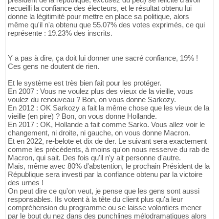
recueilli la confiance des électeurs, et le résultat obtenu lui
donne la légitimité pour mettre en place sa politique, alors
même qu'il n'a obtenu que 55.07% des votes exprimés, ce qui
représente : 19.23% des inscrits.
Y a pas à dire, ça doit lui donner une sacré confiance, 19% !
Ces gens ne doutent de rien.
Et le système est très bien fait pour les protéger.
En 2007 : Vous ne voulez plus des vieux de la vieille, vous
voulez du renouveau ? Bon, on vous donne Sarkozy.
En 2012 : OK Sarkozy a fait la même chose que les vieux de la
vieille (en pire) ? Bon, on vous donne Hollande.
En 2017 : OK, Hollande a fait comme Sarko. Vous allez voir le
changement, ni droite, ni gauche, on vous donne Macron.
Et en 2022, re-belote et dix de der. Le suivant sera exactement
comme les précédents, à moins qu'on nous resserve du rab de
Macron, qui sait. Des fois qu'il n'y ait personne d'autre.
Mais, même avec 80% d'abstention, le prochain Président de la
République sera investi par la confiance obtenu par la victoire
des urnes !
On peut dire ce qu'on veut, je pense que les gens sont aussi
responsables. Ils votent à la tête du client plus qu'a leur
compréhension du programme ou se laisse volontiers mener
par le bout du nez dans des punchlines mélodramatiques alors