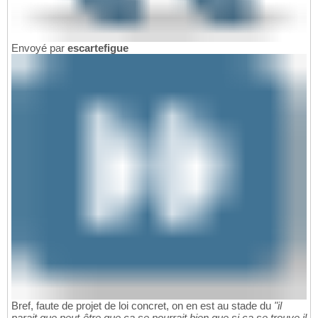
Envoyé par
escartefigue
Bref, faute de projet de loi concret, on en est au stade du
"il
parait que peut-être que ça se pourrait bien que si ça se trouve il