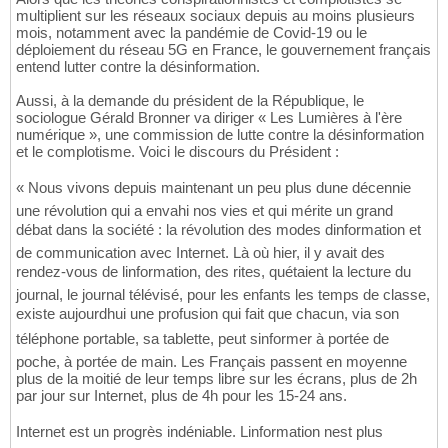
multiplient sur les réseaux sociaux depuis au moins plusieurs
mois, notamment avec la pandémie de Covid-19 ou le
déploiement du réseau 5G en France, le gouvernement français
entend lutter contre la désinformation.
Aussi, à la demande du président de la République, le
sociologue Gérald Bronner va diriger « Les Lumières à l'ère
numérique », une commission de lutte contre la désinformation
et le complotisme. Voici le discours du Président :
« Nous vivons depuis maintenant un peu plus dune décennie
une révolution qui a envahi nos vies et qui mérite un grand
débat dans la société : la révolution des modes dinformation et
de communication avec Internet. Là où hier, il y avait des
rendez-vous de linformation, des rites, quétaient la lecture du
journal, le journal télévisé, pour les enfants les temps de classe,
existe aujourdhui une profusion qui fait que chacun, via son
téléphone portable, sa tablette, peut sinformer à portée de
poche, à portée de main. Les Français passent en moyenne
plus de la moitié de leur temps libre sur les écrans, plus de 2h
par jour sur Internet, plus de 4h pour les 15-24 ans.
Internet est un progrès indéniable. Linformation nest plus