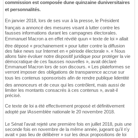
commission est composée dune quinzaine duniversitaires
et personnalités.
En janvier 2018, lors de ses vux à la presse, le Président
français a annoncé des mesures visant à lutter contre les
fausses informations durant les campagnes électorales.
Emmanuel Macron a en effet révélé quun « texte de loi » allait
être déposé « prochainement » pour lutter contre la diffusion
des fake news sur Internet en « période électorale ». « Nous
allons faire évoluer notre dispositif juridique pour protéger la vie
démocratique de ces fausses nouvelles », avait déclaré
Emmanuel Macron lors de son discours. « Les plateformes se
verront imposer des obligations de transparence accrue sur
tous les contenus sponsorisés afin de rendre publique lidentité
des annonceurs et de ceux qui les contrôlent, mais aussi de
limiter les montants consacrés à ces contenus », avait-il
précisé.
Ce texte de loi a été effectivement proposé et définitivement
adopté par lAssemblée nationale le 20 novembre 2018.
Le Sénat l'avait rejeté une première fois en juillet 2018, puis une
seconde fois en novembre de la même année, jugeant qu'il n'y
avait « pas lieu de délibérer » sur les deux propositions de loi