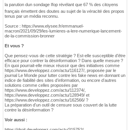
la parution dun sondage Ifop révélant que 67 % des citoyens
français émettent des doutes au sujet de la véracité des propos
tenus par un média reconnu.
Source : https://www.elysee.fr/emmanuel-
macron/2021/09/29/les-lumieres-a-lere-numerique-lancement-
de-la-commission-bronner
Et vous ?
Que pensez-vous de cette stratégie ? Est-elle susceptible d'être
efficace pour contrer la désinformation ? Dans quelle mesure ?
En quoi pourrait-elle mieux réussir que des initiatives comme
https://www.developpez.com/actu/116127/, proposée par le
journal Le Monde pour lutter contre les fake news en donnant un
indice de fiabilité des sites d'information, ou encore d'autres
solutions comme celles proposées par
https://www.developpez.com/actu/112374/,
https://www.developpez.com/actu/128949/ et
https://www.developpez.com/actu/162566/ ?
La préparation d'un outil de censure sous couvert de la lutte
contre la désinformation ?
Voir aussi :
https://droit.developpez.com/actu/315752/