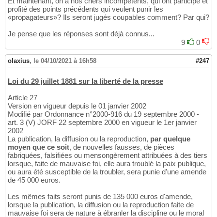
Et maintenant, on a nos chers incompétents, qui ont participé et
profité des points précédents qui veulent punir les
«propagateurs»? Ils seront jugés coupables comment? Par qui?
Je pense que les réponses sont déjà connus...
9
0
olaxius
,
le 04/10/2021 à 16h58
#247
Loi du 29 juillet 1881 sur la liberté de la presse
Article 27
Version en vigueur depuis le 01 janvier 2002
Modifié par Ordonnance n°2000-916 du 19 septembre 2000 -
art. 3 (V) JORF 22 septembre 2000 en vigueur le 1er janvier
2002
La publication, la diffusion ou la reproduction,
par quelque
moyen que ce soit
, de nouvelles fausses, de pièces
fabriquées, falsifiées ou mensongèrement attribuées à des tiers
lorsque, faite de mauvaise foi, elle aura troublé la paix publique,
ou aura été susceptible de la troubler, sera punie d'une amende
de 45 000 euros.
Les mêmes faits seront punis de 135 000 euros d'amende,
lorsque la publication, la diffusion ou la reproduction faite de
mauvaise foi sera de nature à ébranler la discipline ou le moral