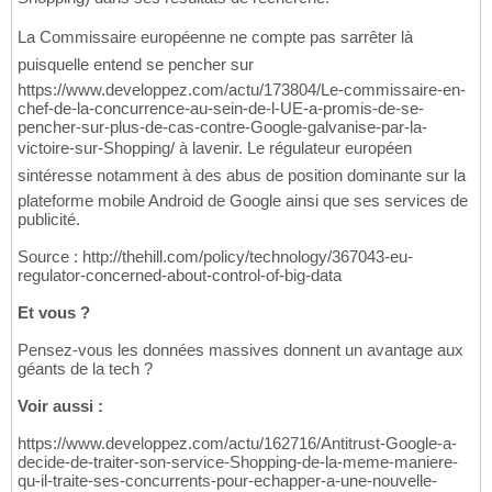
La Commissaire européenne ne compte pas sarrêter là
puisquelle entend se pencher sur
https://www.developpez.com/actu/173804/Le-commissaire-en-
chef-de-la-concurrence-au-sein-de-l-UE-a-promis-de-se-
pencher-sur-plus-de-cas-contre-Google-galvanise-par-la-
victoire-sur-Shopping/ à lavenir. Le régulateur européen
sintéresse notamment à des abus de position dominante sur la
plateforme mobile Android de Google ainsi que ses services de
publicité.
Source : http://thehill.com/policy/technology/367043-eu-
regulator-concerned-about-control-of-big-data
Et vous ?
Pensez-vous les données massives donnent un avantage aux
géants de la tech ?
Voir aussi :
https://www.developpez.com/actu/162716/Antitrust-Google-a-
decide-de-traiter-son-service-Shopping-de-la-meme-maniere-
qu-il-traite-ses-concurrents-pour-echapper-a-une-nouvelle-