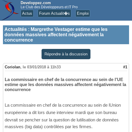
Developpez.com
Le Club des Développeurs et IT Pro
Actus
Forum Actualit�s
Emploi
Actualités
:
Margrethe Vestager estime que les
données massives affectent négativement la
concurrence
Répondre à la discussion
Coriolan
,
le 03/01/2018 à 11h33
#1
La commissaire en chef de la concurrence au sein de l'UE
estime que les données massives affectent négativement la
concurrence
La commissaire en chef de la concurrence au sein de lUnion
européenne a dit lors dune interview mardi que son bureau
devrait se pencher sur la question de lutilisation de données
massives (big data) contrôlées par les firmes.