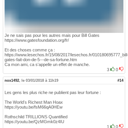
Je ne sais pas pour les autres mais pour Bill Gates
https://www.gatesfoundation.org/fr/
Et des choses comme ça :
https://www.lesechos.fr/15/08/2017/lesechos.fr/010180695777_bill
gates-fait-don-de-5---de-sa-fortune.htm
Ca mon ami, ca s'appelle un effet de manche.
3
0
nox1492
,
le 03/01/2018 à 11h19
#14
Les gens les plus riche ne publient pas leur fortune :
The World's Richest Man Hoax
https://youtu.be/fsM66qA0HEw
Rothschild TRILLIONS Quantified
https://youtu.be/QzMGmk0z4IU
1
0