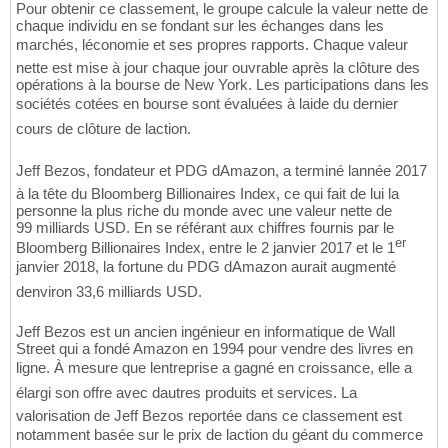
Pour obtenir ce classement, le groupe calcule la valeur nette de
chaque individu en se fondant sur les échanges dans les
marchés, léconomie et ses propres rapports. Chaque valeur
nette est mise à jour chaque jour ouvrable après la clôture des
opérations à la bourse de New York. Les participations dans les
sociétés cotées en bourse sont évaluées à laide du dernier
cours de clôture de laction.
Jeff Bezos, fondateur et PDG dAmazon, a terminé lannée 2017
à la tête du Bloomberg Billionaires Index, ce qui fait de lui la
personne la plus riche du monde avec une valeur nette de
99 milliards USD. En se référant aux chiffres fournis par le
er
Bloomberg Billionaires Index, entre le 2 janvier 2017 et le 1
janvier 2018, la fortune du PDG dAmazon aurait augmenté
denviron 33,6 milliards USD.
Jeff Bezos est un ancien ingénieur en informatique de Wall
Street qui a fondé Amazon en 1994 pour vendre des livres en
ligne. À mesure que lentreprise a gagné en croissance, elle a
élargi son offre avec dautres produits et services. La
valorisation de Jeff Bezos reportée dans ce classement est
notamment basée sur le prix de laction du géant du commerce