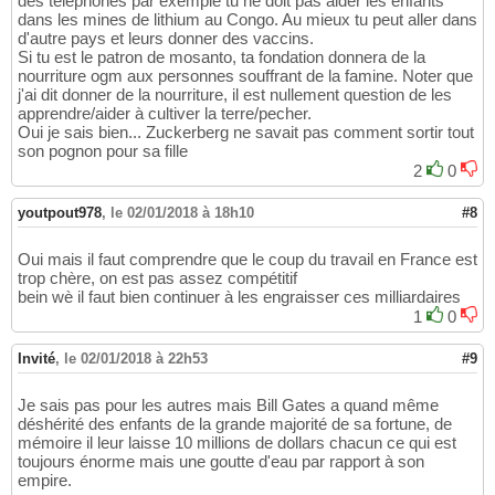
des téléphones par exemple tu ne doit pas aider les enfants
dans les mines de lithium au Congo. Au mieux tu peut aller dans
d'autre pays et leurs donner des vaccins.
Si tu est le patron de mosanto, ta fondation donnera de la
nourriture ogm aux personnes souffrant de la famine. Noter que
j'ai dit donner de la nourriture, il est nullement question de les
apprendre/aider à cultiver la terre/pecher.
Oui je sais bien... Zuckerberg ne savait pas comment sortir tout
son pognon pour sa fille
2
0
youtpout978
,
le 02/01/2018 à 18h10
#8
Oui mais il faut comprendre que le coup du travail en France est
trop chère, on est pas assez compétitif
bein wè il faut bien continuer à les engraisser ces milliardaires
1
0
Invité
,
le 02/01/2018 à 22h53
#9
Je sais pas pour les autres mais Bill Gates a quand même
déshérité des enfants de la grande majorité de sa fortune, de
mémoire il leur laisse 10 millions de dollars chacun ce qui est
toujours énorme mais une goutte d'eau par rapport à son
empire.