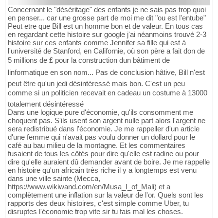
Concernant le "déséritage" des enfants je ne sais pas trop quoi
en penser... car une grosse part de moi me dit "ou est l'entube"
Peut etre que Bill est un homme bon et de valeur. En tous cas
en regardant cette histoire sur google j'ai néanmoins trouvé 2-3
histoire sur ces enfants comme Jennifer sa fille qui est à
l'université de Stanford, en Californie, où son père a fait don de
5 millions de £ pour la construction dun bâtiment de
linformatique en son nom... Pas de conclusion hâtive, Bill n'est
peut être qu'un jedi désintéressé mais bon. C'est un peu
comme si un politicien recevait en cadeau un costume à 13000
totalement désintéressé
Dans une logique pure d'économie, qu'ils consomment me
choquent pas. S'ils usent son argent nulle part alors l'argent ne
sera redistribué dans l'économie. Je me rappeller d'un article
d'une femme qui n'avait pas voulu donner un dollard pour le
café au bau milieu de la montagne. Et les commentaires
fusaient de tous les côtés pour dire qu'elle est radine ou pour
dire qu'elle auraient dû demander avant de boire. Je me rappelle
en histoire qu'un africain très riche il y a longtemps est venu
dans une ville sainte (Mecca,
https://www.wikiwand.com/en/Musa_I_of_Mali) et a
complètement une inflation sur la valeur de l'or. Quels sont les
rapports des deux histoires, c'est simple comme Uber, tu
disruptes l'économie trop vite sir tu fais mal les choses.