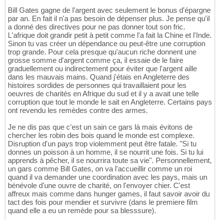
Bill Gates gagne de l'argent avec seulement le bonus d'épargne
par an. En fait il n'a pas besoin de dépenser plus. Je pense qu'il
a donné des directives pour ne pas donner tout son fric.
L'afrique doit grandir petit à petit comme l'a fait la Chine et l'Inde.
Sinon tu vas créer un dépendance ou peut-être une corruption
trop grande. Pour cela presque qu'aucun riche donnent une
grosse somme d'argent comme ça, il essaie de le faire
graduellement ou indirectement pour éviter que l'argent aille
dans les mauvais mains. Quand j'étais en Angleterre des
histoires sordides de personnes qui travaillaient pour les
oeuvres de charités en Afrique du sud et il y a avait une telle
corruption que tout le monde le sait en Angleterre. Certains pays
ont revendu les remèdes contre des armes.
Je ne dis pas que c'est un sain ce gars là mais évitons de
chercher les robin des bois quand le monde est complexe.
Disruption d'un pays trop violemment peut être fatale. "Si tu
donnes un poisson à un homme, il se nourrit une fois. Si tu lui
apprends à pêcher, il se nourrira toute sa vie". Personnellement,
un gars comme Bill Gates, on va l'accueillir comme un roi
quand il va demander une coordination avec les pays, mais un
bénévole d'une ouvre de charité, on l'envoyer chier. C'est
affreux mais comme dans hunger games, il faut savoir avoir du
tact des fois pour mendier et survivre (dans le premiere film
quand elle a eu un remède pour sa blesssure).