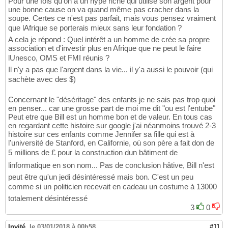
Pour une fois qu'on a un hype riche qui utilise son argent pour
une bonne cause on va quand même pas cracher dans la
soupe. Certes ce n'est pas parfait, mais vous pensez vraiment
que lAfrique se porterais mieux sans leur fondation ?
A cela je répond : Quel intérêt a un homme de crée sa propre
association et d'investir plus en Afrique que ne peut le faire
lUnesco, OMS et FMI réunis ?
Il n'y a pas que l'argent dans la vie... il y'a aussi le pouvoir (qui
sachète avec des $)
Concernant le "déséritage" des enfants je ne sais pas trop quoi
en penser... car une grosse part de moi me dit "ou est l'entube"
Peut etre que Bill est un homme bon et de valeur. En tous cas
en regardant cette histoire sur google j'ai néanmoins trouvé 2-3
histoire sur ces enfants comme Jennifer sa fille qui est à
l'université de Stanford, en Californie, où son père a fait don de
5 millions de £ pour la construction dun bâtiment de
linformatique en son nom... Pas de conclusion hâtive, Bill n'est
peut être qu'un jedi désintéressé mais bon. C'est un peu
comme si un politicien recevait en cadeau un costume à 13000
totalement désintéressé
3
0
Invité
,
le 03/01/2018 à 00h58
#11