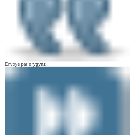
Envoyé par
orygynz