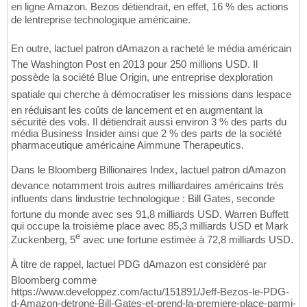
en ligne Amazon. Bezos détiendrait, en effet, 16 % des actions
de lentreprise technologique américaine.
En outre, lactuel patron dAmazon a racheté le média américain
The Washington Post en 2013 pour 250 millions USD. Il
possède la société Blue Origin, une entreprise dexploration
spatiale qui cherche à démocratiser les missions dans lespace
en réduisant les coûts de lancement et en augmentant la
sécurité des vols. Il détiendrait aussi environ 3 % des parts du
média Business Insider ainsi que 2 % des parts de la société
pharmaceutique américaine Aimmune Therapeutics.
Dans le Bloomberg Billionaires Index, lactuel patron dAmazon
devance notamment trois autres milliardaires américains très
influents dans lindustrie technologique : Bill Gates, seconde
fortune du monde avec ses 91,8 milliards USD, Warren Buffett
qui occupe la troisième place avec 85,3 milliards USD et Mark
e
Zuckenberg, 5
avec une fortune estimée à 72,8 milliards USD.
À titre de rappel, lactuel PDG dAmazon est considéré par
Bloomberg comme
https://www.developpez.com/actu/151891/Jeff-Bezos-le-PDG-
d-Amazon-detrone-Bill-Gates-et-prend-la-premiere-place-parmi-