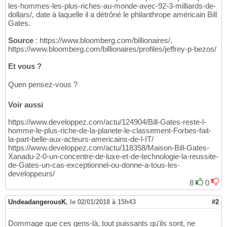
les-hommes-les-plus-riches-au-monde-avec-92-3-milliards-de-
dollars/, date à laquelle il a détrôné le philanthrope américain Bill
Gates.
Source
: https://www.bloomberg.com/billionaires/,
https://www.bloomberg.com/billionaires/profiles/jeffrey-p-bezos/
Et vous ?
Quen pensez-vous ?
Voir aussi
https://www.developpez.com/actu/124904/Bill-Gates-reste-l-
homme-le-plus-riche-de-la-planete-le-classement-Forbes-fait-
la-part-belle-aux-acteurs-americains-de-l-IT/
https://www.developpez.com/actu/118358/Maison-Bill-Gates-
Xanadu-2-0-un-concentre-de-luxe-et-de-technologie-la-reussite-
de-Gates-un-cas-exceptionnel-ou-donne-a-tous-les-
developpeurs/
8
0
UndeadangerousK
,
le 02/01/2018 à 15h43
#2
Dommage que ces gens-là, tout puissants qu'ils sont, ne