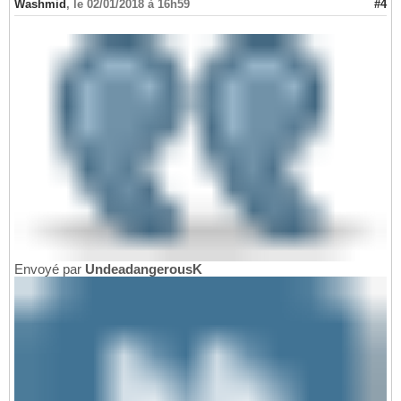
Washmid
,
le 02/01/2018 à 16h59
#4
Envoyé par
UndeadangerousK