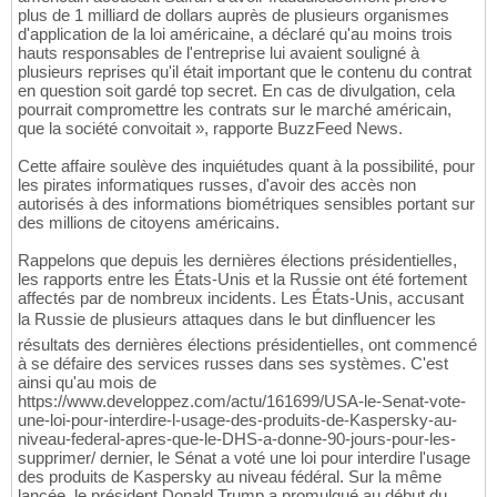
plus de 1 milliard de dollars auprès de plusieurs organismes
d'application de la loi américaine, a déclaré qu'au moins trois
hauts responsables de l'entreprise lui avaient souligné à
plusieurs reprises qu'il était important que le contenu du contrat
en question soit gardé top secret. En cas de divulgation, cela
pourrait compromettre les contrats sur le marché américain,
que la société convoitait », rapporte BuzzFeed News.
Cette affaire soulève des inquiétudes quant à la possibilité, pour
les pirates informatiques russes, d'avoir des accès non
autorisés à des informations biométriques sensibles portant sur
des millions de citoyens américains.
Rappelons que depuis les dernières élections présidentielles,
les rapports entre les États-Unis et la Russie ont été fortement
affectés par de nombreux incidents. Les États-Unis, accusant
la Russie de plusieurs attaques dans le but dinfluencer les
résultats des dernières élections présidentielles, ont commencé
à se défaire des services russes dans ses systèmes. C'est
ainsi qu'au mois de
https://www.developpez.com/actu/161699/USA-le-Senat-vote-
une-loi-pour-interdire-l-usage-des-produits-de-Kaspersky-au-
niveau-federal-apres-que-le-DHS-a-donne-90-jours-pour-les-
supprimer/ dernier, le Sénat a voté une loi pour interdire l'usage
des produits de Kaspersky au niveau fédéral. Sur la même
lancée, le président Donald Trump a promulgué au début du