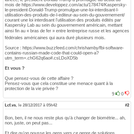
mois de https://www.developpez.com/actu/178474/Kaspersky-
le-president-Donald-Trump-promulgue-une-loi-interdisant-l-
utilisation-des-produits-de-l-editeur-au-sein-du-gouvernement/
courant une loi interdisant l'utilisation des produits édités par
Kaspersky Lab au sein du gouvernement américain, mettant
ainsi fin au « bras de fer » entre lentreprise russe et les agences
fédérales américaines qui aura duré plusieurs mois.
Source : https://www.buzzfeed.com/chrishamby/fbi-software-
contains-russian-made-code-that-could-open-a?
utm_term=.chG62q6ao#.csLDoXD5b
Et vous ?
Que pensez-vous de cette affaire ?
Pensez-vous que cela constitue une menace quant à la
protection de la vie privée ?
9
0
Lcf.vs
,
le 28/12/2017 à 05h42
#2
Bon, ben, il ne nous reste plus qu'à changer de biométrie... ah,
non, juste, on peut pas...
Et dire qu'on pousse les gens vers ce genre de solutions,