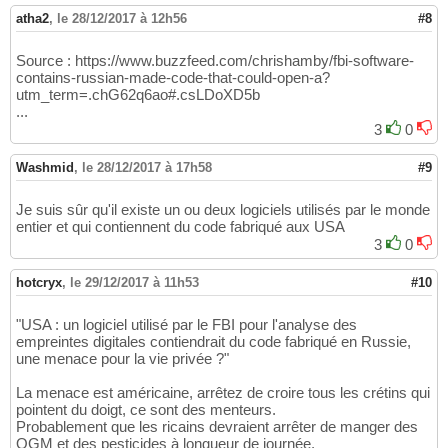
atha2
,
le 28/12/2017 à 12h56
#8
Source : https://www.buzzfeed.com/chrishamby/fbi-software-
contains-russian-made-code-that-could-open-a?
utm_term=.chG62q6ao#.csLDoXD5b
...
3
0
Washmid
,
le 28/12/2017 à 17h58
#9
Je suis sûr qu'il existe un ou deux logiciels utilisés par le monde
entier et qui contiennent du code fabriqué aux USA
3
0
hotcryx
,
le 29/12/2017 à 11h53
#10
"USA : un logiciel utilisé par le FBI pour l'analyse des
empreintes digitales contiendrait du code fabriqué en Russie,
une menace pour la vie privée ?"
La menace est américaine, arrêtez de croire tous les crétins qui
pointent du doigt, ce sont des menteurs.
Probablement que les ricains devraient arrêter de manger des
OGM et des pesticides à longueur de journée.