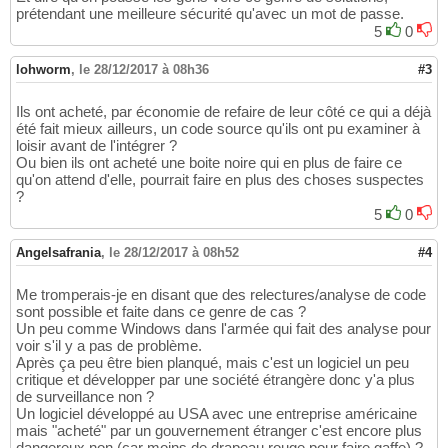
prétendant une meilleure sécurité qu'avec un mot de passe.
5
0
lohworm
,
le 28/12/2017 à 08h36
#3
Ils ont acheté, par économie de refaire de leur côté ce qui a déjà
été fait mieux ailleurs, un code source qu'ils ont pu examiner à
loisir avant de l'intégrer ?
Ou bien ils ont acheté une boite noire qui en plus de faire ce
qu'on attend d'elle, pourrait faire en plus des choses suspectes
?
5
0
Angelsafrania
,
le 28/12/2017 à 08h52
#4
Me tromperais-je en disant que des relectures/analyse de code
sont possible et faite dans ce genre de cas ?
Un peu comme Windows dans l'armée qui fait des analyse pour
voir s'il y a pas de problème.
Après ça peu être bien planqué, mais c'est un logiciel un peu
critique et développer par une société étrangère donc y'a plus
de surveillance non ?
Un logiciel développé au USA avec une entreprise américaine
mais "acheté" par un gouvernement étranger c'est encore plus
dangereux non (car moins de drapeau rouge pour faire gaffe) ?