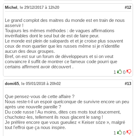
Michel
,
le 29/12/2017 à 12h20
#12
Le grand complot des maitres du monde est en train de nous
asservir !
Toujours les mêmes méthodes : de vagues affirmations
invérifiables dont le seul but de est de faire peur.
Le monde est plein de salopards et et je croise plus souvent
ceux de mon quartier que les russes même si je n'identifie
aucun des deux groupes.
Bref, on est sur un forum de développeurs et si on veut
convaincre il suffit de montrer ce fameux code pourri que
certains affirment avoir découvert .
1
0
domi65
,
le 05/01/2018 à 20h02
#13
Que pensez-vous de cette affaire ?
Nous reste-t-il un espoir quelconque de survivre encore un peu
après une nouvelle pareille ?
Du code russe ! Au moins, dites ces mots tout doucement,
chuchotez-les, tellement ils nous glacent le sang !
Je préfère encore que vous gueuliez « Keiser söze », malgré
tout l'effroi que ça nous inspire.
1
0