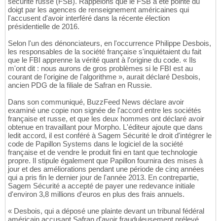
sécurité russe (FSB). Rappelons que le FSB a été pointé du
doigt par les agences de renseignement américaines qui
l'accusent d'avoir interféré dans la récente élection
présidentielle de 2016.
Selon l'un des dénonciateurs, en l'occurrence Philippe Desbois,
les responsables de la société française s'inquiétaient du fait
que le FBI apprenne la vérité quant à l'origine du code. « Ils
m'ont dit : nous aurons de gros problèmes si le FBI est au
courant de l'origine de l'algorithme », aurait déclaré Desbois,
ancien PDG de la filiale de Safran en Russie.
Dans son communiqué, BuzzFeed News déclare avoir
examiné une copie non signée de l'accord entre les sociétés
française et russe, et que les deux hommes ont déclaré avoir
obtenue en travaillant pour Morpho. L'éditeur ajoute que dans
ledit accord, il est conféré à Sagem Sécurité le droit d'intégrer le
code de Papillon Systems dans le logiciel de la société
française et de vendre le produit fini en tant que technologie
propre. Il stipule également que Papillon fournira des mises à
jour et des améliorations pendant une période de cinq années
qui a pris fin le dernier jour de l'année 2013. En contrepartie,
Sagem Sécurité a accepté de payer une redevance initiale
d'environ 3,8 millions d'euros en plus des frais annuels.
« Desbois, qui a déposé une plainte devant un tribunal fédéral
américain accusant Safran d'avoir frauduleusement prélevé