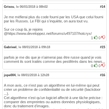
Grisou
,
le 06/01/2018 à 08h02
#14
Je me méfierai plus du code fourni par les USA que celui fourni
par les Russes. Le FBI qui s'inquiète, on aura tout vu.
Sur ce coup là, je rejoins
@https://www.developpez.net/forums/u497107/hotcryx/
1
0
Gabrieel
,
le 08/01/2018 à 09h18
#15
parfois je me dis que je n'aimerai pas être russe quand je vois
comment ils sont traités comme des pestiférés dans les news...
0
0
jope004
,
le 08/01/2018 à 12h28
#16
A mon avis, ce n'est pas un algorithme en lui-même qui peut
créer un problème de confidentialité ou de sécurité (backdoor
...).
Cet algorithme n'est qu'un logiciel affecté à une tâche précise :
comparer des empreintes ou autres données physiologiques,
donc du traitement d'images.