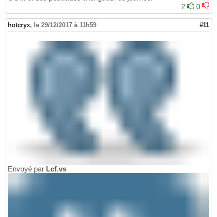
2
0
hotcryx
,
le 29/12/2017 à 11h59
#11
Envoyé par
Lcf.vs