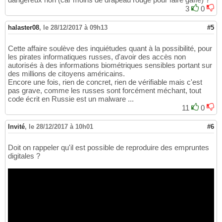
3
0
halaster08
,
le 28/12/2017 à 09h13
#5
Cette affaire soulève des inquiétudes quant à la possibilité, pour
les pirates informatiques russes, d'avoir des accès non
autorisés à des informations biométriques sensibles portant sur
des millions de citoyens américains.
Encore une fois, rien de concret, rien de vérifiable mais c'est
pas grave, comme les russes sont forcément méchant, tout
code écrit en Russie est un malware ...
11
0
Invité
,
le 28/12/2017 à 10h01
#6
Doit on rappeler qu'il est possible de reproduire des empruntes
digitales ?