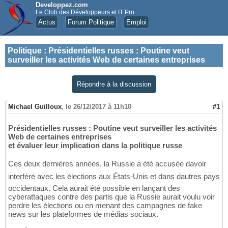
Developpez.com
Le Club des Développeurs et IT Pro
Actus
Forum Politique
Emploi
Politique
:
Présidentielles russes : Poutine veut
surveiller les activités Web de certaines entreprises
Répondre à la discussion
Michael Guilloux
,
le 26/12/2017 à 11h10
#1
Présidentielles russes : Poutine veut surveiller les activités
Web de certaines entreprises
et évaluer leur implication dans la politique russe
Ces deux dernières années, la Russie a été accusée davoir
interféré avec les élections aux États-Unis et dans dautres pays
occidentaux. Cela aurait été possible en lançant des
cyberattaques contre des partis que la Russie aurait voulu voir
perdre les élections ou en menant des campagnes de fake
news sur les plateformes de médias sociaux.