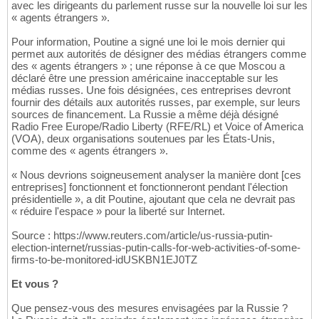
avec les dirigeants du parlement russe sur la nouvelle loi sur les
« agents étrangers ».
Pour information, Poutine a signé une loi le mois dernier qui
permet aux autorités de désigner des médias étrangers comme
des « agents étrangers » ; une réponse à ce que Moscou a
déclaré être une pression américaine inacceptable sur les
médias russes. Une fois désignées, ces entreprises devront
fournir des détails aux autorités russes, par exemple, sur leurs
sources de financement. La Russie a même déjà désigné
Radio Free Europe/Radio Liberty (RFE/RL) et Voice of America
(VOA), deux organisations soutenues par les États-Unis,
comme des « agents étrangers ».
« Nous devrions soigneusement analyser la manière dont [ces
entreprises] fonctionnent et fonctionneront pendant l'élection
présidentielle », a dit Poutine, ajoutant que cela ne devrait pas
« réduire l'espace » pour la liberté sur Internet.
Source : https://www.reuters.com/article/us-russia-putin-
election-internet/russias-putin-calls-for-web-activities-of-some-
firms-to-be-monitored-idUSKBN1EJ0TZ
Et vous ?
Que pensez-vous des mesures envisagées par la Russie ?