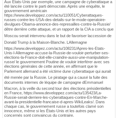
Aux États-Unis par exemple, une campagne de cyberattaque a
été lancée contre le parti démocrate. Après une enquête, le
gouvernement américain
https://www.developpez.com/actu/110051/Cyberattaques-
russes-contre-les-USA-des-details-sur-le-mode-operatoire-
divulgues-Obama-annonce-des-represailles-contre-la-Russie/
dêtre derrière cette attaque, et un rapport de la CIA a conclu que
Moscou serait intervenu dans le but de favoriser laccession de
Donald Trump à la Maison-Blanche. LAllemagne
https://www.developpez.com/actu/108231/Apres-les-Etats-
Unis-l-Allemagne-accuse-la-Russie-de-vouloir-perturber-ses-
elections-la-France-doit-elle-craindre-aussi-une-manipulation-
russe/ le gouvernement Poutine de vouloir interférer avec ses
élections générales de cette année, en affirmant que le
Parlement allemand a été victime dune cyberattaque qui aurait
été menée par la Russie. Le piratage qui a causé la fuite des
documents internes de léquipe de campagne dEmmanuel
Macron, à la veille du second tour des élections présidentielles
en France, https://www.developpez.com/actu/135423/La-
Russie-serait-derriere-les-cyberattaques-contre-En-Marche-
avant-la-presidentielle-francaise-d-apres-WikiLeaks/. Dans
chaque cas, le gouvernement russe a toutefois clamé son
innocence, même si les États-Unis et les autres pays
concernés sont convaincus du contraire.