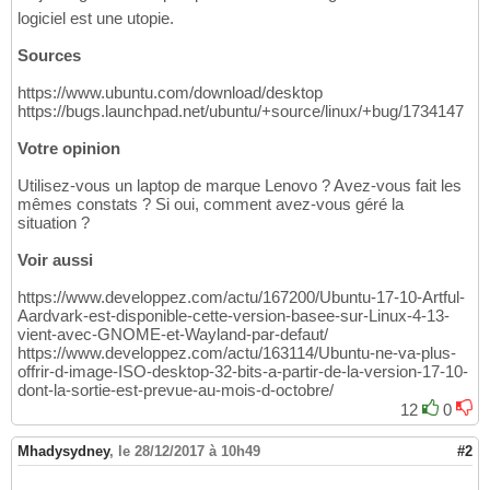
logiciel est une utopie.
Sources
https://www.ubuntu.com/download/desktop
https://bugs.launchpad.net/ubuntu/+source/linux/+bug/1734147
Votre opinion
Utilisez-vous un laptop de marque Lenovo ? Avez-vous fait les
mêmes constats ? Si oui, comment avez-vous géré la
situation ?
Voir aussi
https://www.developpez.com/actu/167200/Ubuntu-17-10-Artful-
Aardvark-est-disponible-cette-version-basee-sur-Linux-4-13-
vient-avec-GNOME-et-Wayland-par-defaut/
https://www.developpez.com/actu/163114/Ubuntu-ne-va-plus-
offrir-d-image-ISO-desktop-32-bits-a-partir-de-la-version-17-10-
dont-la-sortie-est-prevue-au-mois-d-octobre/
12
0
Mhadysydney
,
le 28/12/2017 à 10h49
#2