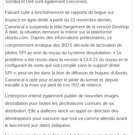
Toshiba et Dell sont également concernés.
Faisant suite à lenchaînement de rapports de bogue sur
lespace en ligne dédié à partir du 23 novembre dernier,
Canonical a suspendu le téléchargement de la version Desktop.
À date, la situation demeure la même sur la plateforme
ubuntu.com. Daprès des informations préliminaires, ce
comportement erratique des BIOS découle de lactivation de
pilotes SPI au sein du noyau du système dexploitation. « Le
problème a été résolu dans la version 4.13.0-21 du noyau en le
configurant de sorte quil soit compilé sans le support dIntel
SPI », peut-on lire dans la liste de diffusion de bogues dUbuntu.
Canonical a opté pour écarter le pilote du kernel et, depuis,
travaille à la mise sur pied de ces ISO de relance.
Lentreprise entend également publier de nouvelles images
dinstallation pour toutes les déclinaisons connues de sa
distribution. Elle a dailleurs lancé un appel en direction des
développeurs pour sassurer que tout va comme attendu avant
le lancement aux dates indiquées.