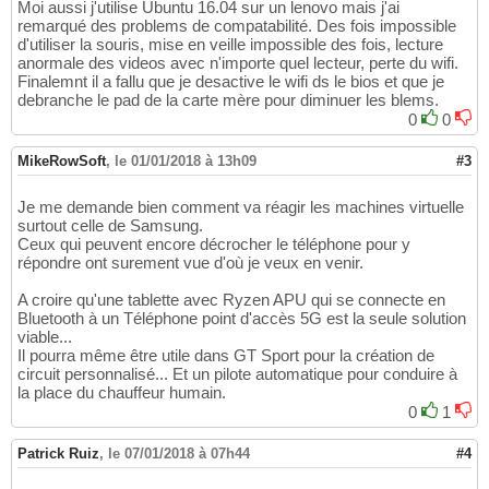
Moi aussi j'utilise Ubuntu 16.04 sur un lenovo mais j'ai
remarqué des problems de compatabilité. Des fois impossible
d'utiliser la souris, mise en veille impossible des fois, lecture
anormale des videos avec n'importe quel lecteur, perte du wifi.
Finalemnt il a fallu que je desactive le wifi ds le bios et que je
debranche le pad de la carte mère pour diminuer les blems.
0
0
MikeRowSoft
,
le 01/01/2018 à 13h09
#3
Je me demande bien comment va réagir les machines virtuelle
surtout celle de Samsung.
Ceux qui peuvent encore décrocher le téléphone pour y
répondre ont surement vue d'où je veux en venir.
A croire qu'une tablette avec Ryzen APU qui se connecte en
Bluetooth à un Téléphone point d'accès 5G est la seule solution
viable...
Il pourra même être utile dans GT Sport pour la création de
circuit personnalisé... Et un pilote automatique pour conduire à
la place du chauffeur humain.
0
1
Patrick Ruiz
,
le 07/01/2018 à 07h44
#4