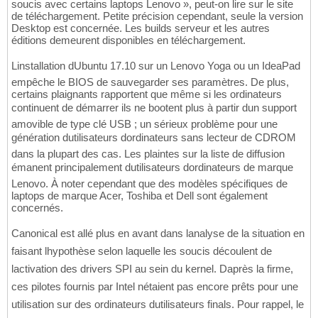
soucis avec certains laptops Lenovo », peut-on lire sur le site
de téléchargement. Petite précision cependant, seule la version
Desktop est concernée. Les builds serveur et les autres
éditions demeurent disponibles en téléchargement.
Linstallation dUbuntu 17.10 sur un Lenovo Yoga ou un IdeaPad
empêche le BIOS de sauvegarder ses paramètres. De plus,
certains plaignants rapportent que même si les ordinateurs
continuent de démarrer ils ne bootent plus à partir dun support
amovible de type clé USB ; un sérieux problème pour une
génération dutilisateurs dordinateurs sans lecteur de CDROM
dans la plupart des cas. Les plaintes sur la liste de diffusion
émanent principalement dutilisateurs dordinateurs de marque
Lenovo. À noter cependant que des modèles spécifiques de
laptops de marque Acer, Toshiba et Dell sont également
concernés.
Canonical est allé plus en avant dans lanalyse de la situation en
faisant lhypothèse selon laquelle les soucis découlent de
lactivation des drivers SPI au sein du kernel. Daprès la firme,
ces pilotes fournis par Intel nétaient pas encore prêts pour une
utilisation sur des ordinateurs dutilisateurs finals. Pour rappel, le