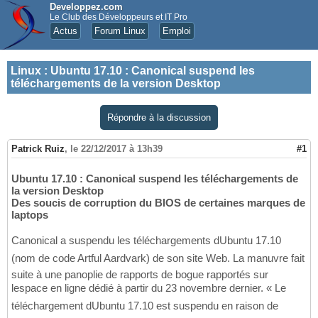
Developpez.com
Le Club des Développeurs et IT Pro
Actus
Forum Linux
Emploi
Linux
:
Ubuntu 17.10 : Canonical suspend les
téléchargements de la version Desktop
Répondre à la discussion
Patrick Ruiz
,
le 22/12/2017 à 13h39
#1
Ubuntu 17.10 : Canonical suspend les téléchargements de
la version Desktop
Des soucis de corruption du BIOS de certaines marques de
laptops
Canonical a suspendu les téléchargements dUbuntu 17.10
(nom de code Artful Aardvark) de son site Web. La manuvre fait
suite à une panoplie de rapports de bogue rapportés sur
lespace en ligne dédié à partir du 23 novembre dernier. « Le
téléchargement dUbuntu 17.10 est suspendu en raison de