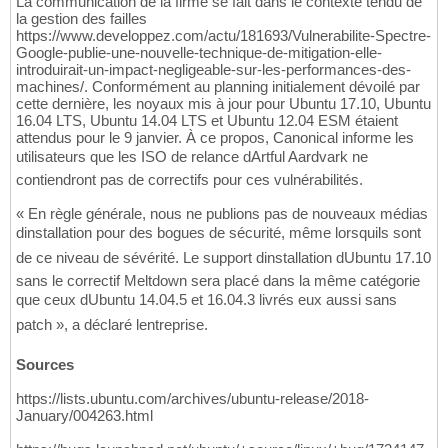
La communication de la firme se fait dans le contexte tendu de
la gestion des failles
https://www.developpez.com/actu/181693/Vulnerabilite-Spectre-
Google-publie-une-nouvelle-technique-de-mitigation-elle-
introduirait-un-impact-negligeable-sur-les-performances-des-
machines/. Conformément au planning initialement dévoilé par
cette dernière, les noyaux mis à jour pour Ubuntu 17.10, Ubuntu
16.04 LTS, Ubuntu 14.04 LTS et Ubuntu 12.04 ESM étaient
attendus pour le 9 janvier. À ce propos, Canonical informe les
utilisateurs que les ISO de relance dArtful Aardvark ne
contiendront pas de correctifs pour ces vulnérabilités.
« En règle générale, nous ne publions pas de nouveaux médias
dinstallation pour des bogues de sécurité, même lorsquils sont
de ce niveau de sévérité. Le support dinstallation dUbuntu 17.10
sans le correctif Meltdown sera placé dans la même catégorie
que ceux dUbuntu 14.04.5 et 16.04.3 livrés eux aussi sans
patch », a déclaré lentreprise.
Sources
https://lists.ubuntu.com/archives/ubuntu-release/2018-
January/004263.html