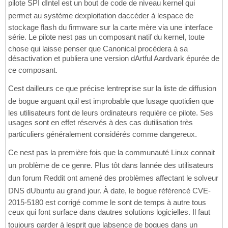
pilote SPI dIntel est un bout de code de niveau kernel qui
permet au système dexploitation daccéder à lespace de
stockage flash du firmware sur la carte mère via une interface
série. Le pilote nest pas un composant natif du kernel, toute
chose qui laisse penser que Canonical procèdera à sa
désactivation et publiera une version dArtful Aardvark épurée de
ce composant.
Cest dailleurs ce que précise lentreprise sur la liste de diffusion
de bogue arguant quil est improbable que lusage quotidien que
les utilisateurs font de leurs ordinateurs requière ce pilote. Ses
usages sont en effet réservés à des cas dutilisation très
particuliers généralement considérés comme dangereux.
Ce nest pas la première fois que la communauté Linux connait
un problème de ce genre. Plus tôt dans lannée des utilisateurs
dun forum Reddit ont amené des problèmes affectant le solveur
DNS dUbuntu au grand jour. À date, le bogue référencé CVE-
2015-5180 est corrigé comme le sont de temps à autre tous
ceux qui font surface dans dautres solutions logicielles. Il faut
toujours garder à lesprit que labsence de bogues dans un