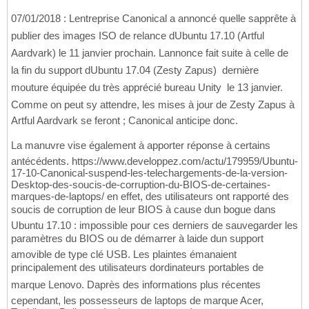
07/01/2018 : Lentreprise Canonical a annoncé quelle sapprête à
publier des images ISO de relance dUbuntu 17.10 (Artful
Aardvark) le 11 janvier prochain. Lannonce fait suite à celle de
la fin du support dUbuntu 17.04 (Zesty Zapus)  dernière
mouture équipée du très apprécié bureau Unity  le 13 janvier.
Comme on peut sy attendre, les mises à jour de Zesty Zapus à
Artful Aardvark se feront ; Canonical anticipe donc.
La manuvre vise également à apporter réponse à certains
antécédents. https://www.developpez.com/actu/179959/Ubuntu-
17-10-Canonical-suspend-les-telechargements-de-la-version-
Desktop-des-soucis-de-corruption-du-BIOS-de-certaines-
marques-de-laptops/ en effet, des utilisateurs ont rapporté des
soucis de corruption de leur BIOS à cause dun bogue dans
Ubuntu 17.10 : impossible pour ces derniers de sauvegarder les
paramètres du BIOS ou de démarrer à laide dun support
amovible de type clé USB. Les plaintes émanaient
principalement des utilisateurs dordinateurs portables de
marque Lenovo. Daprès des informations plus récentes
cependant, les possesseurs de laptops de marque Acer,