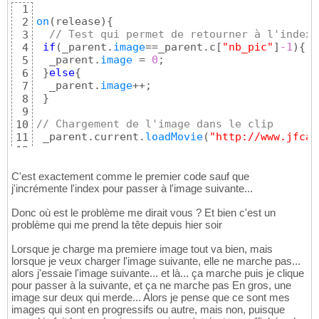
}
;
23
1
on
(
release
)
{
2
3
if
(
_parent.
image
==_parent.c
[
"nb_pic"
]
-1
)
{
4
  _parent.
image
 = 
0
;

5
}
else
{
6
  _parent.
image
++;

7
}
8
9
// Chargement de l'image dans le clip
10
 _parent.current.
loadMovie
(
"http://www.jfcau
11
12
  _level0.jfc44.maghreb.onEnterFrame = 
funct
13
if
(
_parent.current.
getBytesTotal
(
)
!=
0
)
{
14
C'est exactement comme le premier code sauf que
var
 total = _parent.current.
getBytesTo
j'incrémente l'index pour passer à l'image suivante...
15
var
 lu = _parent.current.
getBytesLoade
16
Donc où est le problème me dirait vous ? Et bien c'est un
var
 rapport = 
(
lu
)
/
(
total
)
;

17
problème qui me prend la tête depuis hier soir
var
 percent = 
Math
.
floor
(
rapport * 
100
18
      _parent.affichage = percent;

19
Lorsque je charge ma premiere image tout va bien, mais
      _parent.mask._x = 
319
 + 
0
.
87
*percent; 

20
lorsque je veux charger l'image suivante, elle ne marche pas...
if
(
rapport >= 
1
)
{
21
alors j'essaie l'image suivante... et là... ça marche puis je clique
        _parent.current._x = 
160
;

22
pour passer à la suivante, et ça ne marche pas En gros, une
        _parent.current._y = 
90
;

23
image sur deux qui merde... Alors je pense que ce sont mes
delete
 _level0.jfc44.maghreb.onEnter
24
images qui sont en progressifs ou autre, mais non, puisque
}
25