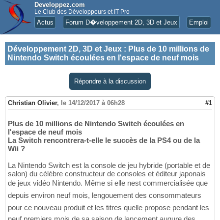
Developpez.com
Le Club des Développeurs et IT Pro
Actus
Forum D�veloppement 2D, 3D et Jeux
Emploi
Développement 2D, 3D et Jeux
:
Plus de 10 millions de
Nintendo Switch écoulées en l'espace de neuf mois
Répondre à la discussion
Christian Olivier
,
le 14/12/2017 à 06h28
#1
Plus de 10 millions de Nintendo Switch écoulées en
l'espace de neuf mois
La Switch rencontrera-t-elle le succès de la PS4 ou de la
Wii ?
La Nintendo Switch est la console de jeu hybride (portable et de
salon) du célèbre constructeur de consoles et éditeur japonais
de jeux vidéo Nintendo. Même si elle nest commercialisée que
depuis environ neuf mois, lengouement des consommateurs
pour ce nouveau produit et les titres quelle propose pendant les
neuf premiers mois de sa saison de lancement augure des