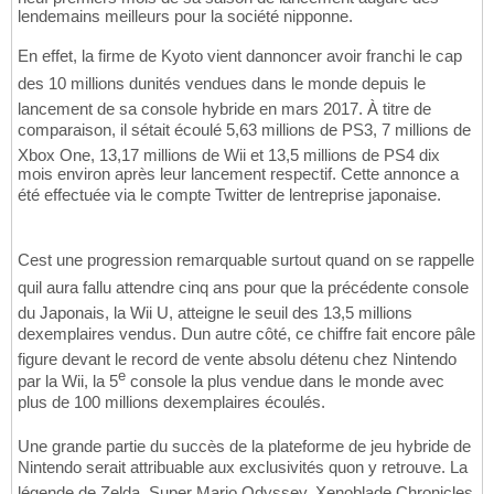
lendemains meilleurs pour la société nipponne.
En effet, la firme de Kyoto vient dannoncer avoir franchi le cap
des 10 millions dunités vendues dans le monde depuis le
lancement de sa console hybride en mars 2017. À titre de
comparaison, il sétait écoulé 5,63 millions de PS3, 7 millions de
Xbox One, 13,17 millions de Wii et 13,5 millions de PS4 dix
mois environ après leur lancement respectif. Cette annonce a
été effectuée via le compte Twitter de lentreprise japonaise.
Cest une progression remarquable surtout quand on se rappelle
quil aura fallu attendre cinq ans pour que la précédente console
du Japonais, la Wii U, atteigne le seuil des 13,5 millions
dexemplaires vendus. Dun autre côté, ce chiffre fait encore pâle
figure devant le record de vente absolu détenu chez Nintendo
e
par la Wii, la 5
console la plus vendue dans le monde avec
plus de 100 millions dexemplaires écoulés.
Une grande partie du succès de la plateforme de jeu hybride de
Nintendo serait attribuable aux exclusivités quon y retrouve. La
légende de Zelda, Super Mario Odyssey, Xenoblade Chronicles