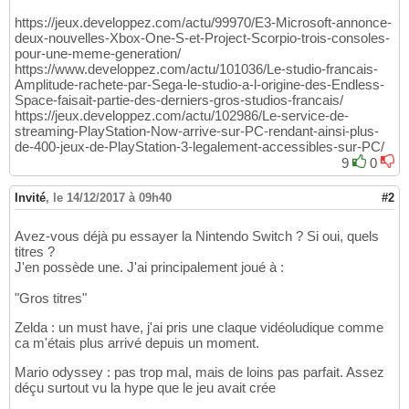
https://jeux.developpez.com/actu/99970/E3-Microsoft-annonce-
deux-nouvelles-Xbox-One-S-et-Project-Scorpio-trois-consoles-
pour-une-meme-generation/
https://www.developpez.com/actu/101036/Le-studio-francais-
Amplitude-rachete-par-Sega-le-studio-a-l-origine-des-Endless-
Space-faisait-partie-des-derniers-gros-studios-francais/
https://jeux.developpez.com/actu/102986/Le-service-de-
streaming-PlayStation-Now-arrive-sur-PC-rendant-ainsi-plus-
de-400-jeux-de-PlayStation-3-legalement-accessibles-sur-PC/
9
0
Invité
,
le 14/12/2017 à 09h40
#2
Avez-vous déjà pu essayer la Nintendo Switch ? Si oui, quels
titres ?
J'en possède une. J'ai principalement joué à :
"Gros titres"
Zelda : un must have, j'ai pris une claque vidéoludique comme
ca m'étais plus arrivé depuis un moment.
Mario odyssey : pas trop mal, mais de loins pas parfait. Assez
déçu surtout vu la hype que le jeu avait crée