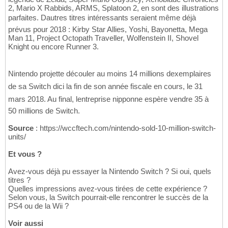
2, Mario X Rabbids, ARMS, Splatoon 2, en sont des illustrations
parfaites. Dautres titres intéressants seraient même déjà
prévus pour 2018 : Kirby Star Allies, Yoshi, Bayonetta, Mega
Man 11, Project Octopath Traveller, Wolfenstein II, Shovel
Knight ou encore Runner 3.
Nintendo projette découler au moins 14 millions dexemplaires
de sa Switch dici la fin de son année fiscale en cours, le 31
mars 2018. Au final, lentreprise nipponne espère vendre 35 à
50 millions de Switch.
Source
: https://wccftech.com/nintendo-sold-10-million-switch-
units/
Et vous ?
Avez-vous déjà pu essayer la Nintendo Switch ? Si oui, quels
titres ?
Quelles impressions avez-vous tirées de cette expérience ?
Selon vous, la Switch pourrait-elle rencontrer le succès de la
PS4 ou de la Wii ?
Voir aussi