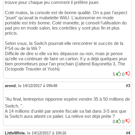
trouve pour chaque jeu comment il préfère jouer.
Coté matos, la console est de bonne qualité. On a pas l'aspect
"jouet" qu'avait la mabelette WiiU. L'autonomie en mode
portable est très bonne. Coté manette, je conseil l'utilisation du
pad pro en mode salon, les contrôles y sont plus fin et plus
précis.
Selon vous, la Switch pourrait-elle rencontrer le succès de la
PS4 ou de la Wii ?
Difficile de dire si elle va les dépasser ou non, mais je pense
qu'elle va continuer de faire un carton. Il y a déjà quelques jeux
bien prometteurs pour l'an prochain (j'attend Bayonetta 3, The
Octopode Traveler et Yoshi)
5
0
arond
,
le 14/12/2017 à 09h48
#3
"Au final, lentreprise nipponne espère vendre 35 à 50 millions de
Switch. ".
A 14 millions d'unité par année fiscale sa fait dans 3-5 ans que
la Switch aura atteint ce palier. La relève est déjà prète ?
0
0
LittleWhite
,
le 14/12/2017 à 10h16
#4