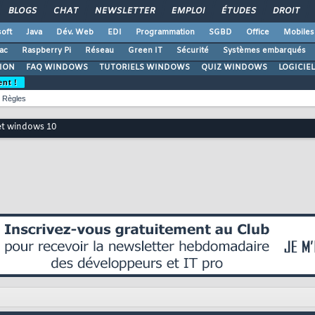
BLOGS
CHAT
NEWSLETTER
EMPLOI
ÉTUDES
DROIT
oft
Java
Dév. Web
EDI
Programmation
SGBD
Office
Mobiles
ac
Raspberry Pi
Réseau
Green IT
Sécurité
Systèmes embarqués
ION
FAQ WINDOWS
TUTORIELS WINDOWS
QUIZ WINDOWS
LOGICIE
ent !
Règles
t windows 10