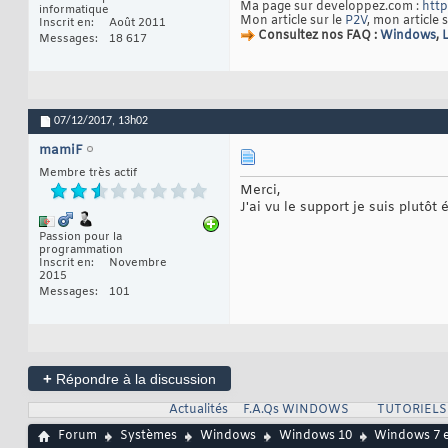
Ma page sur developpez.com :
http
informatique
Mon article sur le
P2V
, mon article 
Inscrit en
Août 2011
Consultez nos FAQ :
Windows
,
Messages
18 617
07/12/2017,
13h02
mamiF
Membre très actif
Merci,
J'ai vu le support je suis plutô
Passion pour la
programmation
Inscrit en
Novembre
2015
Messages
101
+
Répondre à la discussion
Actualités
F.A.Qs WINDOWS
TUTORIEL
Forum
Systèmes
Windows
Windows 10
Windows 7 e