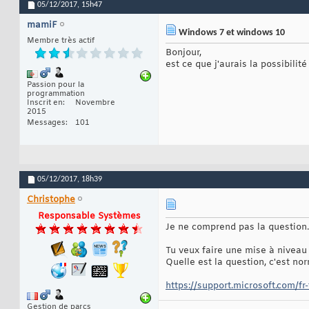
05/12/2017,
15h47
mamiF
Windows 7 et windows 10
Membre très actif
Bonjour,
est ce que j'aurais la possibil
Passion pour la
programmation
Inscrit en
Novembre
2015
Messages
101
05/12/2017,
18h39
Christophe
Responsable Systèmes
Je ne comprend pas la question.
Tu veux faire une mise à nivea
Quelle est la question, c'est n
https://support.microsoft.com/fr-
Gestion de parcs