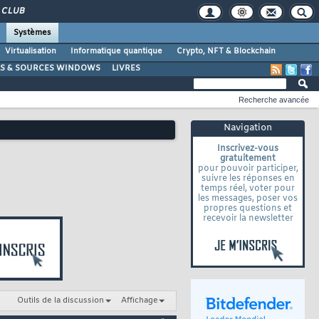
CLUB
Systèmes
Virtualisation
Informatique quantique
Crypto, NFT & Blockchain
LS & SOURCES WINDOWS
LIVRES
Recherche avancée
Navigation
Inscrivez-vous
gratuitement
pour pouvoir participer,
suivre les réponses en
temps réel, voter pour
les messages, poser vos
propres questions et
recevoir la newsletter
Outils de la discussion
Affichage