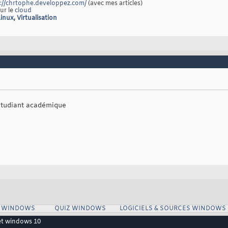
://chrtophe.developpez.com/
(avec mes articles)
sur le
cloud
Linux
,
Virtualisation
t étudiant académique
S WINDOWS
QUIZ WINDOWS
LOGICIELS & SOURCES WINDOWS
t windows 10