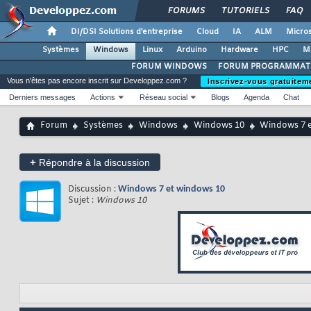
FORUMS
TUTORIELS
FAQ
DI/DSI Solutions d'entreprise
Cloud
IA
ALM
Micros
Systèmes
Windows
Linux
Arduino
Hardware
HPC
M
FORUM WINDOWS
FORUM PROGRAMMAT
Vous n'êtes pas encore inscrit sur Developpez.com ?
Inscrivez-vous gratuitem
Derniers messages
Actions
Réseau social
Blogs
Agenda
Chat
Forum
Systèmes
Windows
Windows 10
Windows 7 e
+
Répondre à la discussion
Discussion :
Windows 7 et windows 10
Sujet :
Windows 10