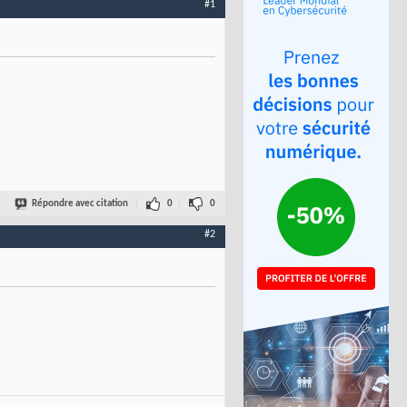
#1
Répondre avec citation
0
0
#2