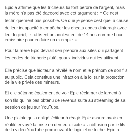
Epic a affirmé que les tricheurs lui font perdre de l'argent, mais
la mère n'a pas été daccord avec cet argument : « Ce nest
techniquement pas possible. Ce que je pense cest que, à cause
de leur incapacité à empêcher les cheats codes dinteragir avec
leur logiciel, ils utilisent un adolescent de 14 ans comme bouc
émissaire pour en faire un exemple. »
Pour la mère Epic devrait sen prendre aux sites qui partagent
les codes de tricherie plutôt quaux individus qui les utilisent.
Elle précise que léditeur a révélé le nom et le prénom de son fils
au public. Cela constitue une infraction à la loi sur la protection
de la vie privée des mineurs.
Et elle sétonne également de voir Epic réclamer de largent à
son fils qui na pas obtenu de revenus suite au streaming de sa
session de jeu sur YouTube.
Une plainte qui a obligé léditeur à réagir. Epic assure avoir en
réalité envoyé la mise en demeure suite à la diffusion par le fils
de la vidéo YouTube promouvant le logiciel de triche. Epic a