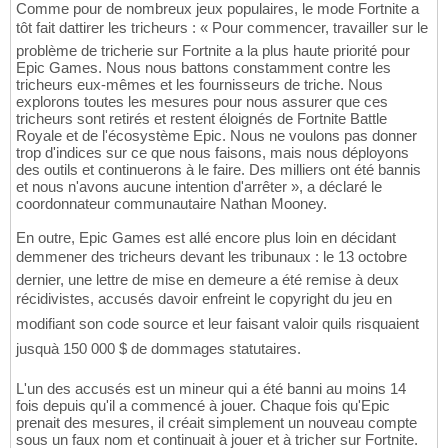
Comme pour de nombreux jeux populaires, le mode Fortnite a
tôt fait dattirer les tricheurs : « Pour commencer, travailler sur le
problème de tricherie sur Fortnite a la plus haute priorité pour
Epic Games. Nous nous battons constamment contre les
tricheurs eux-mêmes et les fournisseurs de triche. Nous
explorons toutes les mesures pour nous assurer que ces
tricheurs sont retirés et restent éloignés de Fortnite Battle
Royale et de l'écosystème Epic. Nous ne voulons pas donner
trop d'indices sur ce que nous faisons, mais nous déployons
des outils et continuerons à le faire. Des milliers ont été bannis
et nous n'avons aucune intention d'arrêter », a déclaré le
coordonnateur communautaire Nathan Mooney.
En outre, Epic Games est allé encore plus loin en décidant
demmener des tricheurs devant les tribunaux : le 13 octobre
dernier, une lettre de mise en demeure a été remise à deux
récidivistes, accusés davoir enfreint le copyright du jeu en
modifiant son code source et leur faisant valoir quils risquaient
jusquà 150 000 $ de dommages statutaires.
L'un des accusés est un mineur qui a été banni au moins 14
fois depuis qu'il a commencé à jouer. Chaque fois qu'Epic
prenait des mesures, il créait simplement un nouveau compte
sous un faux nom et continuait à jouer et à tricher sur Fortnite.