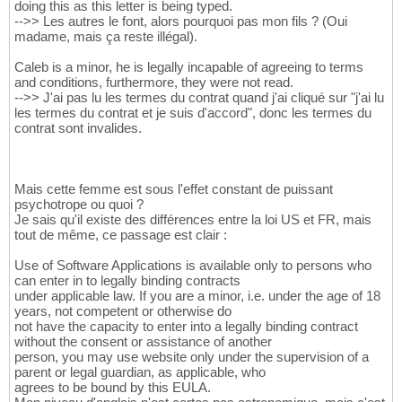
doing this as this letter is being typed.
-->> Les autres le font, alors pourquoi pas mon fils ? (Oui
madame, mais ça reste illégal).
Caleb is a minor, he is legally incapable of agreeing to terms
and conditions, furthermore, they were not read.
-->> J'ai pas lu les termes du contrat quand j'ai cliqué sur "j'ai lu
les termes du contrat et je suis d'accord", donc les termes du
contrat sont invalides.
Mais cette femme est sous l'effet constant de puissant
psychotrope ou quoi ?
Je sais qu'il existe des différences entre la loi US et FR, mais
tout de même, ce passage est clair :
Use of Software Applications is available only to persons who
can enter in to legally binding contracts
under applicable law. If you are a minor, i.e. under the age of 18
years, not competent or otherwise do
not have the capacity to enter into a legally binding contract
without the consent or assistance of another
person, you may use website only under the supervision of a
parent or legal guardian, as applicable, who
agrees to be bound by this EULA.