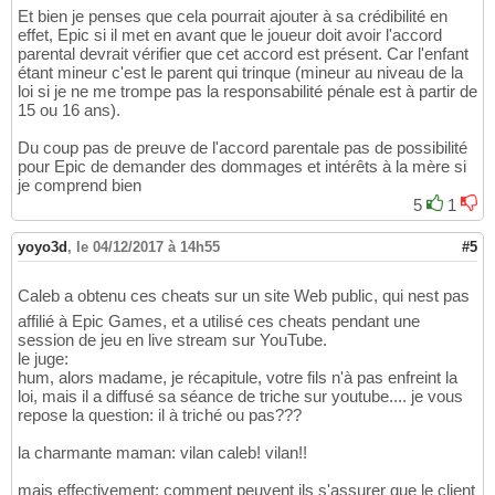
Et bien je penses que cela pourrait ajouter à sa crédibilité en
effet, Epic si il met en avant que le joueur doit avoir l'accord
parental devrait vérifier que cet accord est présent. Car l'enfant
étant mineur c'est le parent qui trinque (mineur au niveau de la
loi si je ne me trompe pas la responsabilité pénale est à partir de
15 ou 16 ans).
Du coup pas de preuve de l'accord parentale pas de possibilité
pour Epic de demander des dommages et intérêts à la mère si
je comprend bien
5
1
yoyo3d
,
le 04/12/2017 à 14h55
#5
Caleb a obtenu ces cheats sur un site Web public, qui nest pas
affilié à Epic Games, et a utilisé ces cheats pendant une
session de jeu en live stream sur YouTube.
le juge:
hum, alors madame, je récapitule, votre fils n'à pas enfreint la
loi, mais il a diffusé sa séance de triche sur youtube.... je vous
repose la question: il à triché ou pas???
la charmante maman: vilan caleb! vilan!!
mais effectivement: comment peuvent ils s'assurer que le client