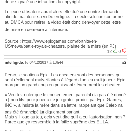
donc signalé une infraction du copyright.
Le jeune utilisateur aurait alors effectué une contre-demande
afin de maintenir sa vidéo en ligne. La seule solution conforme
au DMCA pour retirer la vidéo était donc denvoyer cette lettre
de mise en demeure à lintéressé.
Source : https://www.epicgames.com/fortnite/en-
US/news/battle-royale-cheaters, plainte de la mère (en PJ)
12
0
intelligide
,
le 04/12/2017 à 13h44
#2
Perso, je soutiens Epic. Les cheaters sont des personnes qui
sont réellement malveillantes à l'égard d'un jeu multijoueur. Epic
marque un grand coup en punissant séverement les cheaters.
« Veuillez noter que le consentement parental n'a pas été donné
à [mon fils] pour jouer à ce jeu gratuit produit par Epic Games,
INC », a insisté la mère dans sa lettre, rappelant que Caleb na
pas été émancipé juridiquement parlant.
Mais s'il joue au jeu, cela veut dire qu'il a eu l'autorisation, non ?
Parce que ça ressemble à la faille suprême des EULA.