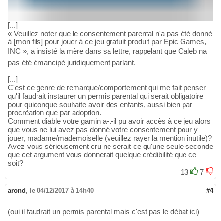
[...]
« Veuillez noter que le consentement parental n'a pas été donné
à [mon fils] pour jouer à ce jeu gratuit produit par Epic Games,
INC », a insisté la mère dans sa lettre, rappelant que Caleb na
pas été émancipé juridiquement parlant.
[...]
C'est ce genre de remarque/comportement qui me fait penser
qu'il faudrait instaurer un permis parental qui serait obligatoire
pour quiconque souhaite avoir des enfants, aussi bien par
procréation que par adoption.
Comment diable votre gamin a-t-il pu avoir accès à ce jeu alors
que vous ne lui avez pas donné votre consentement pour y
jouer, madame/mademoiselle (veuillez rayer la mention inutile)?
Avez-vous sérieusement cru ne serait-ce qu'une seule seconde
que cet argument vous donnerait quelque crédibilité que ce
soit?
13
7
arond
,
le 04/12/2017 à 14h40
#4
(oui il faudrait un permis parental mais c'est pas le débat ici)