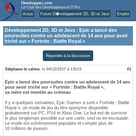
Developpez.com
Le Club des Développeurs et IT Pro
Actus
Forum D�veloppement 2D, 3D et Jeux
Emploi
Développement 2D, 3D et Jeux
:
Epic a lancé des
poursuites contre un adolescent de 14 ans pour avoir
triché sur « Fortnite : Battle Royal »
Répondre à la discussion
Stéphane le calme
,
le 04/12/2017 à 13h15
#1
Epic a lancé des poursuites contre un adolescent de 14 ans
pour avoir triché sur « Fortnite : Battle Royal »,
sa mère est montée au créneau
Il y a quelques semaines, Epic Games a sorti « Fortnite : Battle
Royal », un mode de jeu du titre éponyme disponible
gratuitement sur PC, PS4 et Xbox One. Le but est de survivre
le plus longtemps possible sur une carte, seul ou en escouade.
Le mode est extrêmement populaire et compte plus de
10 millions de joueurs.