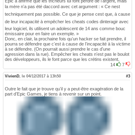
Epic a affirmé que les tricheurs lui font perdre de l'argent, mais
la mère n'a pas été daccord avec cet argument : « Ce nest
techniquement pas possible. Ce que je pense cest que, à cause
de leur incapacité à empêcher les cheats codes dinteragir avec
leur logiciel, ils utilisent un adolescent de 14 ans comme bouc
émissaire pour en faire un exemple. »
Donc, en clair, la prochaine fois qu'un hacker se fait prendre, il
pourra se défendre que c'est à cause de l'incapacité à la victime
à se défendre. (On pourrait aussi prendre le cas d'une
agression dans la rue). Empêcher les cheats n'est pas le boulot
des développeurs, ils le font parce que les crétins existent.
14
7
VivienD
,
le 04/12/2017 à 13h50
#3
Outre le fait que je trouve qu'il y a peut-être exagération de la
part d'Epic Games, je tiens à revenir sur un point.