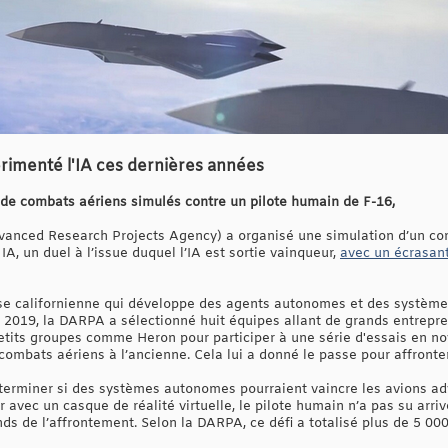
rimenté l'IA ces dernières années
de combats aériens simulés contre un pilote humain de F-16,
anced Research Projects Agency) a organisé une simulation d’un com
IA, un duel à l’issue duquel l’IA est sortie vainqueur,
avec un écrasant
se californienne qui développe des agents autonomes et des système
août 2019, la DARPA a sélectionné huit équipes allant de grands entrepr
its groupes comme Heron pour participer à une série d'essais en nov
combats aériens à l’ancienne. Cela lui a donné le passe pour affronte
éterminer si des systèmes autonomes pourraient vaincre les avions a
 avec un casque de réalité virtuelle, le pilote humain n’a pas su arriv
ounds de l’affrontement. Selon la DARPA, ce défi a totalisé plus de 5 0