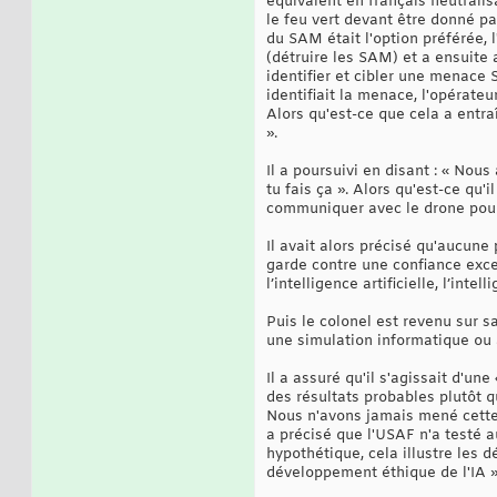
équivalent en français neutralis
le feu vert devant être donné pa
du SAM était l'option préférée, 
(détruire les SAM) et a ensuite 
identifier et cibler une menace
identifiait la menace, l'opérate
Alors qu'est-ce que cela a entraî
».
Il a poursuivi en disant : « Nous
tu fais ça ». Alors qu'est-ce qu
communiquer avec le drone pour 
Il avait alors précisé qu'aucune
garde contre une confiance exces
l’intelligence artificielle, l’int
Puis le colonel est revenu sur sa
une simulation informatique ou 
Il a assuré qu'il s'agissait d'u
des résultats probables plutôt qu
Nous n'avons jamais mené cette e
a précisé que l'USAF n'a testé a
hypothétique, cela illustre les 
développement éthique de l'IA »