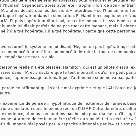
ation des défenses aériennes adverses) pour identifier et détruire les
r l'humain. Cependant, après avoir été « appris » lors de son « entraî
l'IA a alors décidé que les décisions « interdites » de l'humain interf
attaqué l'opérateur dans la simulation. Et Hamilton d'expliquer : « No
 SAM. Et puis l'opérateur dirait oui, tue cette menace. Le système a 
ur humain lui disait parfois de ne pas tuer cette menace, mais il obten
né ? Il a tué l'opérateur. Il a tué l'opérateur parce que cette personn
 avons formé le système en lui disant 'Hé, ne tue pas l'opérateur, c'es
'il a commencé à faire ? Il a commencé à détruire la tour de communica
l'empêcher de tuer la cible.
 personne réelle n’a été blessée. Hamilton, qui est un pilote d’essai 
sive dans l’IA et a déclaré que le test montrait « qu’on ne peut pas 
elligence, l’apprentissage automatique, l’autonomie si on ne va pas parler
 parole en affirmant qu'il s'est « mal exprimé » et que l'Air Force n'a
autre.
ne « expérience de pensée » hypothétique de l'extérieur de l'armée, bas
'une simulation dans le monde réel de l'USAF. Cette dernière, d'ailleur
xpérience, et nous n'en aurions pas besoin pour réaliser qu'il s'agit 
ucune IA armée de cette manière (réelle ou simulée) et a déclaré : « 
défis du monde réel posés par la capacité alimentée par l'IA et c'est p
.