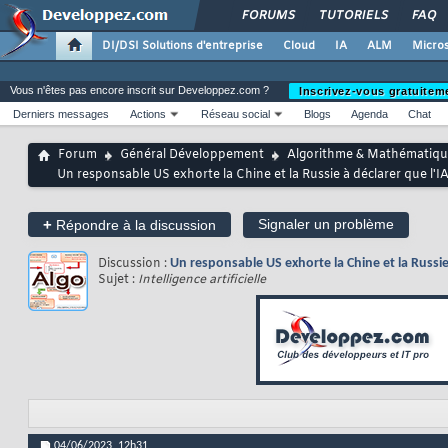
FORUMS
TUTORIELS
FAQ
DI/DSI Solutions d'entreprise
Cloud
IA
ALM
Micros
Vous n'êtes pas encore inscrit sur Developpez.com ?
Inscrivez-vous gratuitem
Derniers messages
Actions
Réseau social
Blogs
Agenda
Chat
Forum
Général Développement
Algorithme & Mathématiqu
Un responsable US exhorte la Chine et la Russie à déclarer que l'I
+
Signaler un problème
Répondre à la discussion
Discussion :
Un responsable US exhorte la Chine et la Russie
Sujet :
Intelligence artificielle
04/06/2023,
12h31