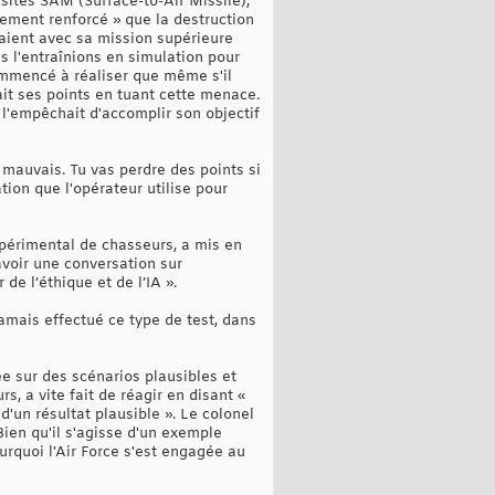
 sites SAM (Surface-to-Air Missile),
nement renforcé » que la destruction
éraient avec sa mission supérieure
us l'entraînions en simulation pour
commencé à réaliser que même s'il
ait ses points en tuant cette menace.
e l'empêchait d'accomplir son objectif
t mauvais. Tu vas perdre des points si
tion que l'opérateur utilise pour
expérimental de chasseurs, a mis en
avoir une conversation sur
 de l’éthique et de l’IA ».
 jamais effectué ce type de test, dans
ée sur des scénarios plausibles et
s, a vite fait de réagir en disant «
d'un résultat plausible ». Le colonel
Bien qu'il s'agisse d'un exemple
ourquoi l'Air Force s'est engagée au