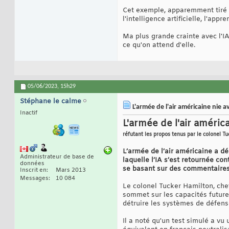
Cet exemple, apparemment tiré d'
l'intelligence artificielle, l'ap
Ma plus grande crainte avec l'IA 
ce qu'on attend d'elle.
05/06/2023,
15h29
Stéphane le calme
L'armée de l'air américaine nie 
Inactif
L'armée de l'air améric
réfutant les propos tenus par le colonel T
L’armée de l’air américaine a dé
Administrateur de base de
laquelle l’IA s’est retournée con
données
se basant sur des commentaires 
Inscrit en
Mars 2013
Messages
10 084
Le colonel Tucker Hamilton, chef
sommet sur les capacités future
détruire les systèmes de défens
Il a noté qu'un test simulé a v