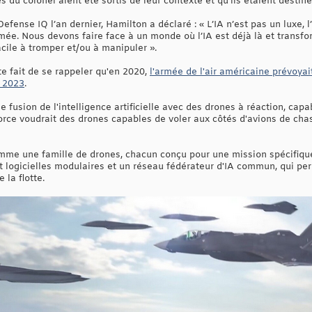
 du colonel aient été sortis de leur contexte et qu’ils étaient destin
fense IQ l’an dernier, Hamilton a déclaré : « L’IA n’est pas un luxe, l
mée. Nous devons faire face à un monde où l’IA est déjà là et transfor
facile à tromper et/ou à manipuler ».
ite fait de se rappeler qu'en 2020,
l'armée de l'air américaine prévoya
n 2023
.
fusion de l'intelligence artificielle avec des drones à réaction, cap
Force voudrait des drones capables de voler aux côtés d'avions de cha
omme une famille de drones, chacun conçu pour une mission spécifiq
t logicielles modulaires et un réseau fédérateur d'IA commun, qui per
 la flotte.