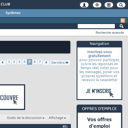
CLUB
Systèmes
Recherche avancée
Navigation
Inscrivez-vous
gratuitement
pour pouvoir participer,
1
2
3
4
5
6
7
Dernière
suivre les réponses en
temps réel, voter pour
les messages, poser vos
propres questions et
recevoir la newsletter
Outils de la discussion
Affichage
#81