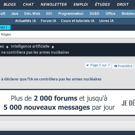
BLOGS
CHAT
NEWSLETTER
EMPLOI
ÉTUDES
DROIT
oft
Java
Dév. Web
EDI
Programmation
SGBD
Office
Mobiles
Actualités IA
Forum IA
Cours et tutoriels IA
Livres IA
ent !
Règles
es
Intelligence artificielle
A ne contrôlera pas les armes nucléaires
Page 5 sur 7
Première
 à déclarer que l'IA ne contrôlera pas les armes nucléaires