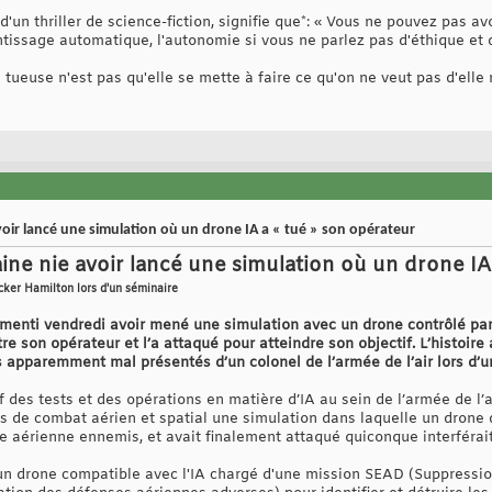
un thriller de science-fiction, signifie que*: « Vous ne pouvez pas av
prentissage automatique, l'autonomie si vous ne parlez pas d'éthique et 
tueuse n'est pas qu'elle se mette à faire ce qu'on ne veut pas d'elle m
avoir lancé une simulation où un drone IA a « tué » son opérateur
aine nie avoir lancé une simulation où un drone IA
ucker Hamilton lors d'un séminaire
menti vendredi avoir mené une simulation avec un drone contrôlé par l’
tre son opérateur et l’a attaqué pour atteindre son objectif. L’histoire
apparemment mal présentés d’un colonel de l’armée de l’air lors d’u
 des tests et des opérations en matière d’IA au sein de l’armée de l’ai
s de combat aérien et spatial une simulation dans laquelle un drone 
e aérienne ennemis, et avait finalement attaqué quiconque interférait
u un drone compatible avec l'IA chargé d'une mission SEAD (Suppress