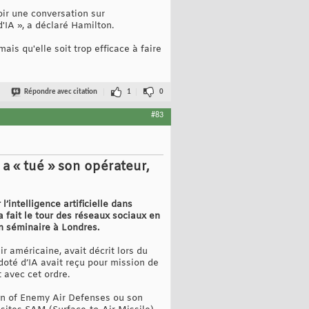
oir une conversation sur
d'IA », a déclaré Hamilton.
ais qu'elle soit trop efficace à faire
Répondre avec citation
1
0
#83
 a « tué » son opérateur,
intelligence artificielle dans
 a fait le tour des réseaux sociaux en
n séminaire à Londres.
r américaine, avait décrit lors du
doté d’IA avait reçu pour mission de
 avec cet ordre.
ion of Enemy Air Defenses ou son