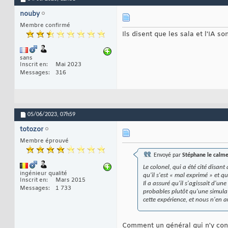
nouby
Membre confirmé
Ils disent que les sala et l'IA s
sans
Inscrit en
Mai 2023
Messages
316
05/06/2023,
07h59
totozor
Membre éprouvé
Envoyé par
Stéphane le calm
Le colonel, qui a été cité disan
ingénieur qualité
qu'il s'est « mal exprimé » et q
Inscrit en
Mars 2015
Il a assuré qu'il s'agissait d'u
Messages
1 733
probables plutôt qu'une simulati
cette expérience, et nous n'en au
Comment un général qui n'y conn