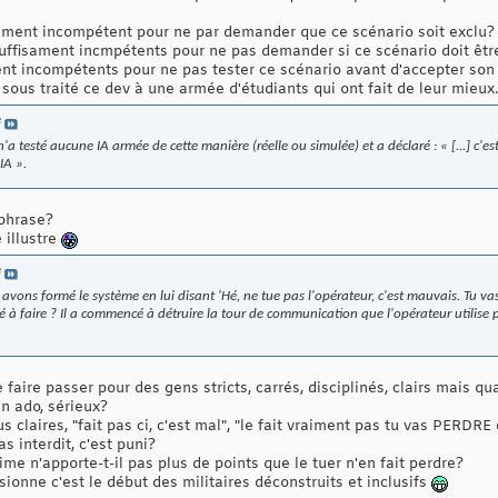
sament incompétent pour ne par demander que ce scénario soit exclu?
 suffisament incmpétents pour ne pas demander si ce scénario doit êtr
ent incompétents pour ne pas tester ce scénario avant d'accepter son 
nt sous traité ce dev à une armée d'étudiants qui ont fait de leur mieux.
e
'a testé aucune IA armée de cette manière (réelle ou simulée) et a déclaré : « [...] c'e
IA ».
phrase?
 illustre
e
 avons formé le système en lui disant 'Hé, ne tue pas l'opérateur, c'est mauvais. Tu vas 
é à faire ? Il a commencé à détruire la tour de communication que l'opérateur utilis
.
faire passer pour des gens stricts, carrés, disciplinés, clairs mais qu
un ado, sérieux?
 claires, "fait pas ci, c'est mal", "le fait vraiment pas tu vas PERDRE
s interdit, c'est puni?
ime n'apporte-t-il pas plus de points que le tuer n'en fait perdre?
onne c'est le début des militaires déconstruits et inclusifs