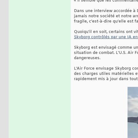
« Il semble que les commentaires
Dans une interview accordée à De
jamais notre société et notre ar
fragile, c’est-à-dire qu’elle est 
Quoiqu'il en soit, certains ont v
Skyborg contrôlés par une IA e
Skyborg est envisagé comme une 
situation de combat. L’U.S. Air 
dangereuses.
L'Air Force envisage Skyborg c
des charges utiles matérielles e
rapidement mis à jour dans toute