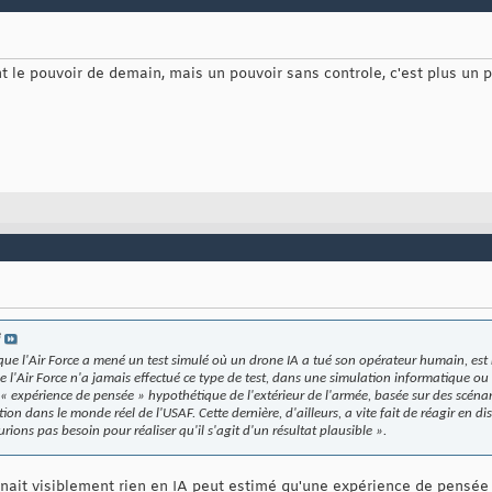
ont le pouvoir de demain, mais un pouvoir sans controle, c'est plus un p
e
t que l'Air Force a mené un test simulé où un drone IA a tué son opérateur humain, est
ue l'Air Force n'a jamais effectué ce type de test, dans une simulation informatique ou
ne « expérience de pensée » hypothétique de l'extérieur de l'armée, basée sur des scénar
on dans le monde réel de l'USAF. Cette dernière, d'ailleurs, a vite fait de réagir en
rions pas besoin pour réaliser qu'il s'agit d'un résultat plausible ».
ait visiblement rien en IA peut estimé qu'une expérience de pensée es