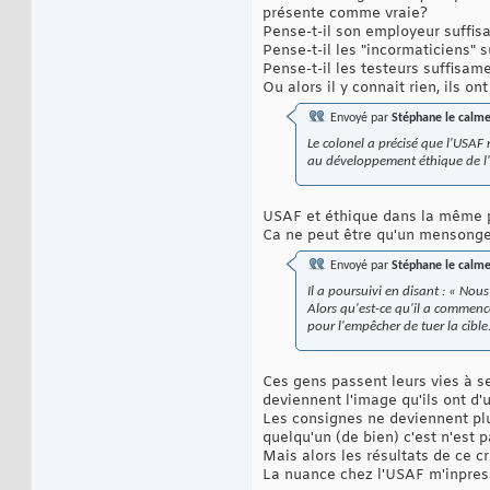
présente comme vraie?
Pense-t-il son employeur suffi
Pense-t-il les "incormaticiens"
Pense-t-il les testeurs suffisam
Ou alors il y connait rien, ils o
Envoyé par
Stéphane le calm
Le colonel a précisé que l'USAF n
au développement éthique de l'
USAF et éthique dans la même 
Ca ne peut être qu'un mensonge
Envoyé par
Stéphane le calm
Il a poursuivi en disant : « Nous
Alors qu'est-ce qu'il a commenc
pour l'empêcher de tuer la cible
Ces gens passent leurs vies à se 
deviennent l'image qu'ils ont d'
Les consignes ne deviennent plus
quelqu'un (de bien) c'est n'est pa
Mais alors les résultats de ce cr
La nuance chez l'USAF m'inpressi