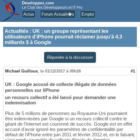
Developpez.com
Le Club des Développeurs et IT Pro
Actus
Forum Actualit�s
Emploi
Actualités
:
UK : un groupe représentant les
utilisateurs d'iPhone pourrait réclamer jusqu'à 4,3
milliards $ à Google
Répondre à la discussion
Michael Guilloux
,
le 01/12/2017 à 00h26
#1
UK : Google accusé de collecte illégale de données
personnelles sur liPhone
un recours collectif a été lancé pour demander une
indemnisation
Plus de 5 millions de personnes au Royaume-Uni pourraient
être indemnisées par Google si un recours collectif contre le
géant de l'Internet est couronné de succès. Google est en effet
accusé d'avoir ignoré les paramètres de confidentialité par
défaut de l'iPhone entre juin 2011 et février 2012 et, en le faisant,
s'est rendu coupable de collecte illégale de données