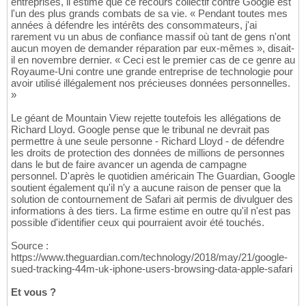
entreprises, il estime que ce recours collectif contre Google est
l'un des plus grands combats de sa vie. « Pendant toutes mes
années à défendre les intérêts des consommateurs, j'ai
rarement vu un abus de confiance massif où tant de gens n'ont
aucun moyen de demander réparation par eux-mêmes », disait-
il en novembre dernier. « Ceci est le premier cas de ce genre au
Royaume-Uni contre une grande entreprise de technologie pour
avoir utilisé illégalement nos précieuses données personnelles.
»
Le géant de Mountain View rejette toutefois les allégations de
Richard Lloyd. Google pense que le tribunal ne devrait pas
permettre à une seule personne - Richard Lloyd - de défendre
les droits de protection des données de millions de personnes
dans le but de faire avancer un agenda de campagne
personnel. D'après le quotidien américain The Guardian, Google
soutient également qu'il n'y a aucune raison de penser que la
solution de contournement de Safari ait permis de divulguer des
informations à des tiers. La firme estime en outre qu'il n'est pas
possible d'identifier ceux qui pourraient avoir été touchés.
Source :
https://www.theguardian.com/technology/2018/may/21/google-
sued-tracking-44m-uk-iphone-users-browsing-data-apple-safari
Et vous ?