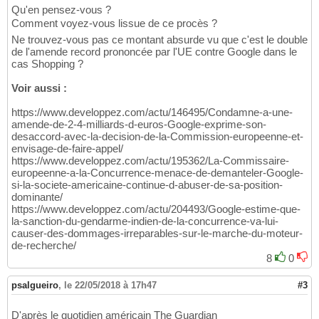
Qu'en pensez-vous ?
Comment voyez-vous lissue de ce procès ?
Ne trouvez-vous pas ce montant absurde vu que c'est le double
de l'amende record prononcée par l'UE contre Google dans le
cas Shopping ?
Voir aussi :
https://www.developpez.com/actu/146495/Condamne-a-une-
amende-de-2-4-milliards-d-euros-Google-exprime-son-
desaccord-avec-la-decision-de-la-Commission-europeenne-et-
envisage-de-faire-appel/
https://www.developpez.com/actu/195362/La-Commissaire-
europeenne-a-la-Concurrence-menace-de-demanteler-Google-
si-la-societe-americaine-continue-d-abuser-de-sa-position-
dominante/
https://www.developpez.com/actu/204493/Google-estime-que-
la-sanction-du-gendarme-indien-de-la-concurrence-va-lui-
causer-des-dommages-irreparables-sur-le-marche-du-moteur-
de-recherche/
8
0
psalgueiro
,
le 22/05/2018 à 17h47
#3
D'après le quotidien américain The Guardian