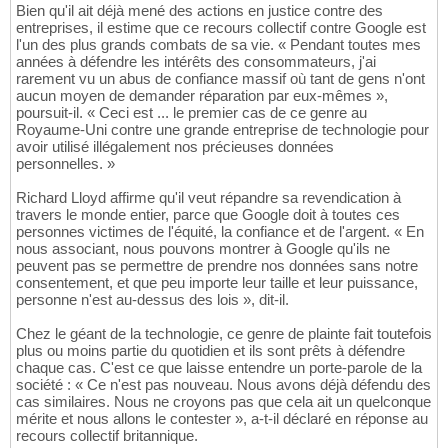
Bien qu'il ait déjà mené des actions en justice contre des
entreprises, il estime que ce recours collectif contre Google est
l'un des plus grands combats de sa vie. « Pendant toutes mes
années à défendre les intérêts des consommateurs, j'ai
rarement vu un abus de confiance massif où tant de gens n'ont
aucun moyen de demander réparation par eux-mêmes »,
poursuit-il. « Ceci est ... le premier cas de ce genre au
Royaume-Uni contre une grande entreprise de technologie pour
avoir utilisé illégalement nos précieuses données
personnelles. »
Richard Lloyd affirme qu'il veut répandre sa revendication à
travers le monde entier, parce que Google doit à toutes ces
personnes victimes de l'équité, la confiance et de l'argent. « En
nous associant, nous pouvons montrer à Google qu'ils ne
peuvent pas se permettre de prendre nos données sans notre
consentement, et que peu importe leur taille et leur puissance,
personne n'est au-dessus des lois », dit-il.
Chez le géant de la technologie, ce genre de plainte fait toutefois
plus ou moins partie du quotidien et ils sont prêts à défendre
chaque cas. C'est ce que laisse entendre un porte-parole de la
société : « Ce n'est pas nouveau. Nous avons déjà défendu des
cas similaires. Nous ne croyons pas que cela ait un quelconque
mérite et nous allons le contester », a-t-il déclaré en réponse au
recours collectif britannique.