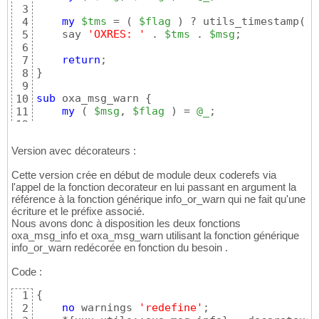
3
my
$tms
 = 
(
$flag
)
 ? utils_timestamp
(
)
 
4
    say 
'OXRES: '
 . 
$tms
 . 
$msg
;

5
6
return
7
}
8
9
sub
 oxa_msg_warn 
{
10
my
(
$msg
, 
$flag
)
 = 
@_
;

11
12
my
$tms
 = 
(
$flag
)
 ? utils_timestamp
(
)
 
13
    say 
"OXINC: "
 . 
$tms
 . 
"
$msg
"
;

14
Version avec décorateurs :
15
Cette version crée en début de module deux coderefs via
return
16
l'appel de la fonction decorateur en lui passant en argument la
}
17
référence à la fonction générique info_or_warn qui ne fait qu'une
écriture et le préfixe associé.
Nous avons donc à disposition les deux fonctions
oxa_msg_info et oxa_msg_warn utilisant la fonction générique
info_or_warn redécorée en fonction du besoin .
Code :
{
1
no
 warnings 
'redefine'
;

2