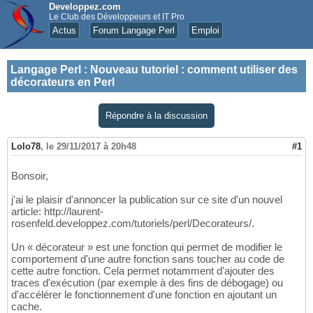
Developpez.com
Le Club des Développeurs et IT Pro
Actus
Forum Langage Perl
Emploi
Langage Perl
:
Nouveau tutoriel : comment utiliser des
décorateurs en Perl
Répondre à la discussion
Lolo78
,
le 29/11/2017 à 20h48
#1
Bonsoir,
j'ai le plaisir d'annoncer la publication sur ce site d'un nouvel
article: http://laurent-
rosenfeld.developpez.com/tutoriels/perl/Decorateurs/.
Un « décorateur » est une fonction qui permet de modifier le
comportement d'une autre fonction sans toucher au code de
cette autre fonction. Cela permet notamment d'ajouter des
traces d'exécution (par exemple à des fins de débogage) ou
d'accélérer le fonctionnement d'une fonction en ajoutant un
cache.