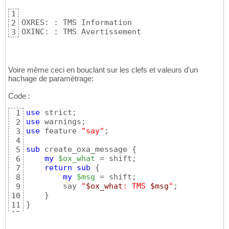
oxa_msg_info
(
"Information"
)
;

16
1
oxa_msg_warn
(
"Avertissement"
)
;
17
OXRES: : TMS Information

2
OXINC: : TMS Avertissement
3
Voire même ceci en bouclant sur les clefs et valeurs d'un
hachage de paramétrage:
Code :
use
1
use
2
use
 feature 
"say"
;

3
4
sub
 create_oxa_message 
{
5
my
$ox_what
 = shift;

6
return
sub
{
7
my
$msg
 = shift;

8
        say 
"
$ox_what
: TMS 
$msg
"
;

9
}
10
}
11
12
my
%hash
 = 
(
info => 
"OXRES: "
, warn => 
"OXIN
13