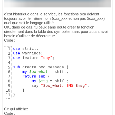
c'est historique dans le service, les fonctions oxa doivent
toujours avoir le même nom (oxa_xxx et non pas $oxa_xxx)
quel que soit le langage utilisé
OK, dans ce cas, tu peux sans doute créer ta fonction
directement dans la table des symboles sans pour autant avoir
besoin d'utiliser de décorateur:
Code :
use
1
use
2
use
 feature 
"say"
;

3
4
sub
 create_oxa_message 
{
5
my
$ox_what
 = shift;

6
return
sub
{
7
my
$msg
 = shift;

8
        say 
"
$ox_what
: TMS 
$msg
"
;

9
}
10
}
11
12
*::oxa_msg_info = create_oxa_message 
(
"OXRES
13
*::oxa_msg_warn = create_oxa_message 
(
"OXINC
14
Ce qui affiche:
Code :
15