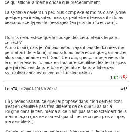
{
14
ce qui affiche la même chose que précédemment.
no
 strict 
"refs"
;

15
La syntaxe devient un peu plus complexe et moins claire (voire
    *
{
"::oxa_msg_"
 . 
$_
}
 = create_oxa_messag
16
quelque peu inélégante), mais ça peut être intéressant si tu as
}
17
beaucoup de types de messages (en plus de info et warn).
18
oxa_msg_info
(
"Information"
)
;

19
oxa_msg_warn
(
"Avertissement"
)
;
20
Hormis cela, est-ce que le codage des décorateurs te paraît
correct ?
A priori, oui (mais je n'ai pas testé, n'ayant pas de données me
permettant de le faire), mais si tu as testé et dis que ça marche,
alors oui, certainement. Sauf, bien sûr, que comme je viens de
le dire ci-dessus, tu peux en l'occurrence utiliser les techniques
que j'ai décrites dans le tutoriel (écriture dans la table des
symboles) sans avoir besoin d'un décorateur.
1
0
Lolo78
,
le 20/01/2018 à 20h41
#12
En y réfléchissant, ce que j'ai proposé dans mon dernier post
n'est en définitive pas très différent de ce que tu as fait à
l'origine dans le tien, même si ce n'est pas fait exactement de la
même façon (ma version est quand même un peu plus simple,
me semble-t-il).
J'ai été un peu trompé par le nom (decorateur) de ta fonction,