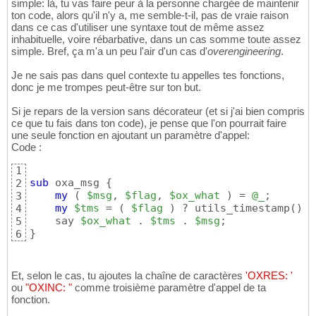
simple: là, tu vas faire peur à la personne chargée de maintenir
ton code, alors qu'il n'y a, me semble-t-il, pas de vraie raison
dans ce cas d'utiliser une syntaxe tout de même assez
inhabituelle, voire rébarbative, dans un cas somme toute assez
simple. Bref, ça m'a un peu l'air d'un cas d'
overengineering
.
Je ne sais pas dans quel contexte tu appelles tes fonctions,
donc je me trompes peut-être sur ton but.
Si je repars de la version sans décorateur (et si j'ai bien compris
ce que tu fais dans ton code), je pense que l'on pourrait faire
une seule fonction en ajoutant un paramètre d'appel:
Code :
1
sub
 oxa_msg 
{
2
my
(
$msg
, 
$flag
, 
$ox_what
)
 = 
@_
;

3
my
$tms
 = 
(
$flag
)
 ? utils_timestamp
(
)
 .
4
    say 
$ox_what
 . 
$tms
 . 
$msg
5
}
6
Et, selon le cas, tu ajoutes la chaîne de caractères
'OXRES: '
ou
"OXINC: "
comme troisième paramètre d'appel de ta
fonction.