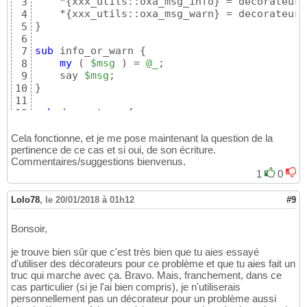
    *
{
xxx_utils::oxa_msg_info
}
 = decorateur
(
3
    *
{
xxx_utils::oxa_msg_warn
}
 = decorateur
(
4
}
5
6
sub
 info_or_warn 
{
7
my
(
$msg
)
 = 
@_
;

8
    say 
$msg
9
}
10
11
sub
 decorateur 
{
12
my
(
$coderef
, 
$type_msg
)
 = 
@_
;

13
return
sub
{
14
Cela fonctionne, et je me pose maintenant la question de la
my
(
$msg
, 
$flag
)
 = 
@_
;

pertinence de ce cas et si oui, de son écriture.
15
Commentaires/suggestions bienvenus.
my
$tms
 = 
(
$flag
)
 ? utils_timestam
16
$coderef-
>
(
$type_msg
 . 
': '
 . 
1
$tms
0
 .
17
}
18
}
19
Lolo78
,
le 20/01/2018 à 01h12
#9
Bonsoir,
je trouve bien sûr que c'est très bien que tu aies essayé
d'utiliser des décorateurs pour ce problème et que tu aies fait un
truc qui marche avec ça. Bravo. Mais, franchement, dans ce
cas particulier (si je l'ai bien compris), je n'utiliserais
personnellement pas un décorateur pour un problème aussi