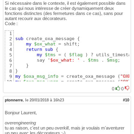
Si nécessaire dans le contexte, il est également possible dans
le cas qui nous intéresse de créer dynamiquement deux
fonctions distinctes (des fermetures dans ce cas), sans pour
autant recourir aux décorateurs.
Code :
1
sub
 create_oxa_message 
{
2
my
$ox_what
 = shift;

3
return
sub
{
4
my
$tms
 = 
(
$flag
)
 ? utils_timestam
5
        say 
'$ox_what: '
 . 
$tms
 . 
$msg
;

6
}
7
}
8
my
$oxa_msg_info
 = create_oxa_message 
(
"OXRE
9
my
$oxa_msg_warn
 = create_oxa_message 
(
"OXIN
10
0
0
ptonnerre
,
le 20/01/2018 à 16h23
#10
Bonjour Laurent,
overengineering
tu as raison, c'est un peu
overkill
, mais je voulais m'aventurer
un peu avec les décorateurs ;-)