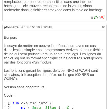
remplacées par une recherche initiale dans une table de
hachage, si clé trouvée, récupération de la valeur, sinon
recherche dans le fichier et stockage dans la table de hachage
0
0
ptonnerre
,
le 19/01/2018 à 12h10
#8
Bonjour,
j'essaye de mettre en oeuvre les décorateurs avec ce cas
d'application simple : nos programmes écrivent dans un fichier
de log qui sera poussé vers un serveur de logs. Les lignes du
fichier log ont un format spécifique et les écritures sont gérées
par des fonctions d'un module.
Les fonctions gérant les lignes de type INFO et WARN sont
similaires, à l'exception du préfixe de la ligne (OXRES ou
OXINC).
Version sans décorateurs :
Code :
sub
 oxa_msg_info 
{
1
my
(
$msg
, 
$flag
)
 = 
@_
;

2