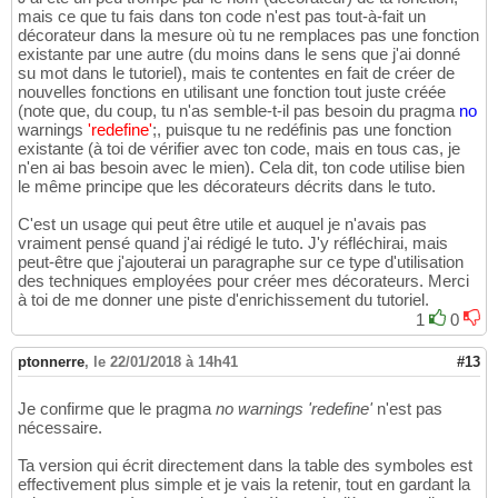
mais ce que tu fais dans ton code n'est pas tout-à-fait un
décorateur dans la mesure où tu ne remplaces pas une fonction
existante par une autre (du moins dans le sens que j'ai donné
su mot dans le tutoriel), mais te contentes en fait de créer de
nouvelles fonctions en utilisant une fonction tout juste créée
(note que, du coup, tu n'as semble-t-il pas besoin du pragma
no
warnings
'redefine'
;, puisque tu ne redéfinis pas une fonction
existante (à toi de vérifier avec ton code, mais en tous cas, je
n'en ai bas besoin avec le mien). Cela dit, ton code utilise bien
le même principe que les décorateurs décrits dans le tuto.
C'est un usage qui peut être utile et auquel je n'avais pas
vraiment pensé quand j'ai rédigé le tuto. J'y réfléchirai, mais
peut-être que j'ajouterai un paragraphe sur ce type d'utilisation
des techniques employées pour créer mes décorateurs. Merci
à toi de me donner une piste d'enrichissement du tutoriel.
1
0
ptonnerre
,
le 22/01/2018 à 14h41
#13
Je confirme que le pragma
no warnings 'redefine'
n'est pas
nécessaire.
Ta version qui écrit directement dans la table des symboles est
effectivement plus simple et je vais la retenir, tout en gardant la