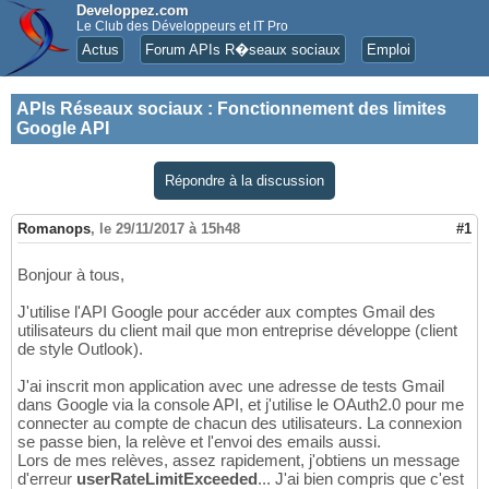
Developpez.com
Le Club des Développeurs et IT Pro
Actus
Forum APIs R�seaux sociaux
Emploi
APIs Réseaux sociaux
:
Fonctionnement des limites
Google API
Répondre à la discussion
Romanops
,
le 29/11/2017 à 15h48
#1
Bonjour à tous,
J'utilise l'API Google pour accéder aux comptes Gmail des
utilisateurs du client mail que mon entreprise développe (client
de style Outlook).
J'ai inscrit mon application avec une adresse de tests Gmail
dans Google via la console API, et j'utilise le OAuth2.0 pour me
connecter au compte de chacun des utilisateurs. La connexion
se passe bien, la relève et l'envoi des emails aussi.
Lors de mes relèves, assez rapidement, j'obtiens un message
d'erreur
userRateLimitExceeded
... J'ai bien compris que c'est