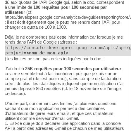
dû aux quotas de l'API Google qui, selon la doc, correspondent
à une limite de
100 requêtes pour 100 secondes par
utilisateur
(cf.
https://developers.google.com/analytics/devguides/reporting/core/
: il est écrit également que je peux me rendre dans l'API pour
changer ce quota de 100 à 1000.
Déjà, je ne comprends pas cette information car lorsque je me
rends dans l'API de Google (adresse :
https://console.developers.google.com/apis/api/
project=
<nom de mon api>
) les limites ne sont pas celles indiquées par la doc :
J'ai droit à
25K requêtes pour 100 secondes par utilisateur
,
cela me semble tout à fait incohérent puisque je suis sur un
compte gratuit (de test pour moi), sans compte de facturation
créé ; de plus, les statistiques indiquent que mon utilisation n'a
jamais dépassé 850 requêtes (cf. le 18 novembre sur l'image
ci-dessus).
D'autre part, concernant ces limites j'ai plusieurs questions
sachant que mon application permet à des centaines
d'utilisateurs de gérer leurs emails, et que ces utilisateurs
utilisent comme serveur d'email Gmail.
1. Est-ce que je dois déclarer une application dans la console
API à partir des adresses Gmail de chacun de mes utilisateurs