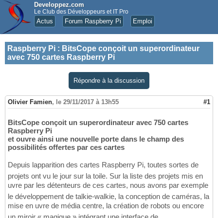
Developpez.com
Le Club des Développeurs et IT Pro
Actus
Forum Raspberry Pi
Emploi
Raspberry Pi
:
BitsCope conçoit un superordinateur
avec 750 cartes Raspberry Pi
Répondre à la discussion
Olivier Famien
,
le 29/11/2017 à 13h55
#1
BitsCope conçoit un superordinateur avec 750 cartes
Raspberry Pi
et ouvre ainsi une nouvelle porte dans le champ des
possibilités offertes par ces cartes
Depuis lapparition des cartes Raspberry Pi, toutes sortes de
projets ont vu le jour sur la toile. Sur la liste des projets mis en
uvre par les détenteurs de ces cartes, nous avons par exemple
le développement de talkie-walkie, la conception de caméras, la
mise en uvre de média centre, la création de robots ou encore
un miroir « magique » intégrant une interface de