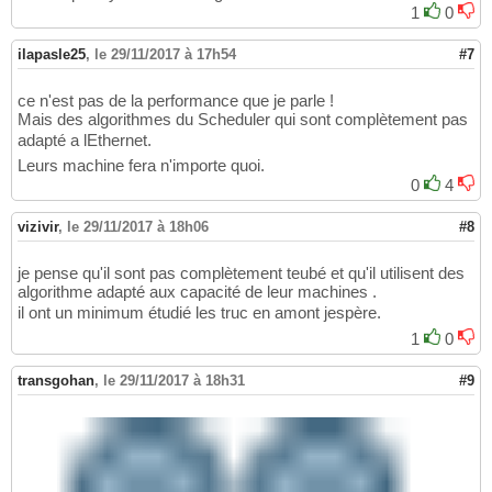
1
0
ilapasle25
,
le 29/11/2017 à 17h54
#7
ce n'est pas de la performance que je parle !
Mais des algorithmes du Scheduler qui sont complètement pas
adapté a lEthernet.
Leurs machine fera n'importe quoi.
0
4
vizivir
,
le 29/11/2017 à 18h06
#8
je pense qu'il sont pas complètement teubé et qu'il utilisent des
algorithme adapté aux capacité de leur machines .
il ont un minimum étudié les truc en amont jespère.
1
0
transgohan
,
le 29/11/2017 à 18h31
#9