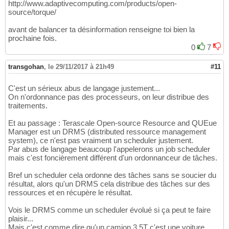
http://www.adaptivecomputing.com/products/open-
source/torque/
avant de balancer ta désinformation renseigne toi bien la
prochaine fois.
0
7
transgohan
,
le 29/11/2017 à 21h49
#11
C'est un sérieux abus de langage justement...
On n'ordonnance pas des processeurs, on leur distribue des
traitements.
Et au passage : Terascale Open-source Resource and QUEue
Manager est un DRMS (distributed ressource management
system), ce n'est pas vraiment un scheduler justement.
Par abus de langage beaucoup l'appelerons un job scheduler
mais c'est foncièrement différent d'un ordonnanceur de tâches.
Bref un scheduler cela ordonne des tâches sans se soucier du
résultat, alors qu'un DRMS cela distribue des tâches sur des
ressources et en récupère le résultat.
Vois le DRMS comme un scheduler évolué si ça peut te faire
plaisir...
Mais c'est comme dire qu'un camion 3.5T c'est une voiture.