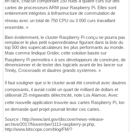
en rack, chacun comportant 150 nuds à quatre curs sur des
cartes de processeurs ARM pour Raspberry Pi. Elles sont
entièrement intégrées à linfrastructure de commutation de
réseau avec un total de 750 CPU ou 3 000 curs travaillant
ensemble. »
Bien évidemment, le cluster Raspberry Pi conçu ne pourra pas
remplacer le plus petit superordinateur figurant dans la liste du
top 500 des supercalculateurs les plus performants au monde.
Mais comme lindique Grider, cette solution basée sur
Raspberry Pi permettra « à ses développeurs de construire, de
dimensionner et de tester des logiciels avant de les lancer sur
Trinity, Crossroads et dautres grands systèmes. »
Il faut souligner que si le cluster avait été construit avec dautres
composants, il aurait coûté un quart de milliard de dollars et
utiliserait 25 mégawatts délectricité, note Los Alamos. Avec
cette nouvelle application trouvée aux cartes Raspberry Pi, lon
se demande quel projet pourrait limiter ces cartes.
Source : http://www.lanl.gov/discover/news-release-
archive/2017/November/1113-raspberry-pi.php,
http://www.bitscope.com/blog/FM/?