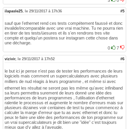
3
0
ilapasle25
,
le 29/11/2017 à 17h36
#5
sauf que l'ethernet rend ces tests compétement faussé et donc
invalide/incomparable avec une vrai machine. Tu ne pourra rien
en tirer de tes tests/ùesures et ils s'en rendrons tres vite
compte et quelqu'un postera sur instagram cette chose dans
une décharge.
0
7
vizivir
,
le 29/11/2017 à 17h52
#6
le but ici je pense n'est pas de tester les performances de leurs
logiciels mais comment un supercalculateurs avec plusieurs
milliers de nud réagis à leurs programme , et même si avec
ethernet les résultat ne seront pas les même qu'avec infiniband
sa leurs permettra surement de leurs donné une idée des
performances de leurs programmes , l'utilisation d'ethernet
ralentie le processus et augmente le nombre d'erreurs mais sur
plusieurs dizaines voir centaines de test tu peux commencez à
calculer la marge d'erreur que tu as avec ethernet et donc tu
peux te faire une idée des performances de ton programme sur
un vrai supercalculateurs je dit bien une "idée" c'est toujours
mieux que d'y allez à l'aveugle.