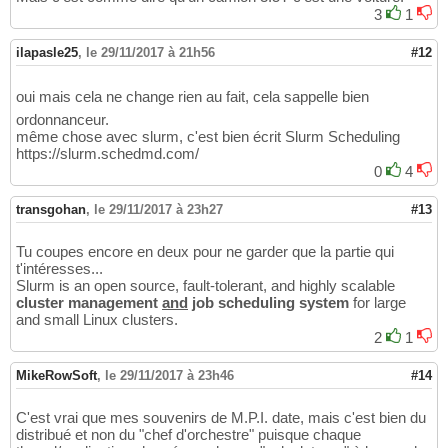
3
1
ilapasle25
,
le 29/11/2017 à 21h56
#12
oui mais cela ne change rien au fait, cela sappelle bien
ordonnanceur.
même chose avec slurm, c'est bien écrit Slurm Scheduling
https://slurm.schedmd.com/
0
4
transgohan
,
le 29/11/2017 à 23h27
#13
Tu coupes encore en deux pour ne garder que la partie qui
t'intéresses...
Slurm is an open source, fault-tolerant, and highly scalable
cluster management
and
job scheduling system
for large
and small Linux clusters.
2
1
MikeRowSoft
,
le 29/11/2017 à 23h46
#14
C'est vrai que mes souvenirs de M.P.I. date, mais c'est bien du
distribué et non du "chef d'orchestre" puisque chaque