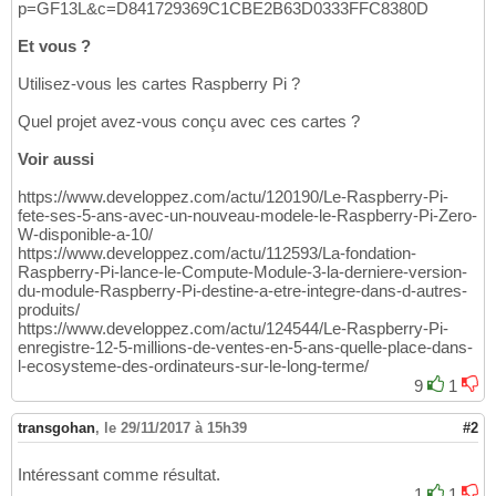
p=GF13L&c=D841729369C1CBE2B63D0333FFC8380D
Et vous ?
Utilisez-vous les cartes Raspberry Pi ?
Quel projet avez-vous conçu avec ces cartes ?
Voir aussi
https://www.developpez.com/actu/120190/Le-Raspberry-Pi-
fete-ses-5-ans-avec-un-nouveau-modele-le-Raspberry-Pi-Zero-
W-disponible-a-10/
https://www.developpez.com/actu/112593/La-fondation-
Raspberry-Pi-lance-le-Compute-Module-3-la-derniere-version-
du-module-Raspberry-Pi-destine-a-etre-integre-dans-d-autres-
produits/
https://www.developpez.com/actu/124544/Le-Raspberry-Pi-
enregistre-12-5-millions-de-ventes-en-5-ans-quelle-place-dans-
l-ecosysteme-des-ordinateurs-sur-le-long-terme/
9
1
transgohan
,
le 29/11/2017 à 15h39
#2
Intéressant comme résultat.
1
1