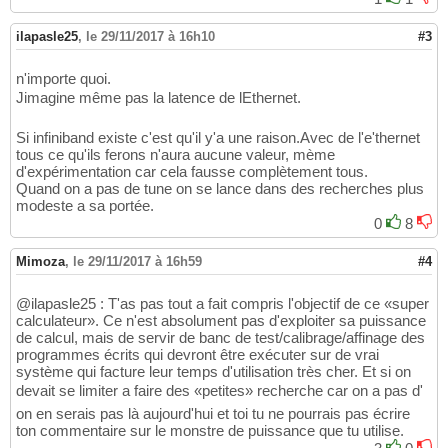
ilapasle25
,
le 29/11/2017 à 16h10
#3
n'importe quoi.
Jimagine même pas la latence de lEthernet.
Si infiniband existe c'est qu'il y'a une raison.Avec de l'e'thernet
tous ce qu'ils ferons n'aura aucune valeur, mème
d'expérimentation car cela fausse complètement tous.
Quand on a pas de tune on se lance dans des recherches plus
modeste a sa portée.
0
8
Mimoza
,
le 29/11/2017 à 16h59
#4
@ilapasle25 : T'as pas tout a fait compris l'objectif de ce «super
calculateur». Ce n'est absolument pas d'exploiter sa puissance
de calcul, mais de servir de banc de test/calibrage/affinage des
programmes écrits qui devront être exécuter sur de vrai
système qui facture leur temps d'utilisation très cher. Et si on
devait se limiter a faire des «petites» recherche car on a pas d'
on en serais pas là aujourd'hui et toi tu ne pourrais pas écrire
ton commentaire sur le monstre de puissance que tu utilise.