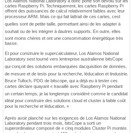
Los Alamos National Laboratory a donc porté son dévolu sur les
cartes Raspberry Pi. Techniquement, les cartes Raspberry Pi
offrent des puissances de calcul relativement faibles avec leur
processeur ARM. Mais ce qui fait lattrait de ces cartes, cest
quelles sont de petite taille, permettant ainsi de les adapter à
souhait ou de les intégrer à dautres supports. En outre, elles
sont moins chères et ont une consommation énergétique très
basse.
Et pour construire le supercalculateur, Los Alamos National
Laboratory sest tourné vers lentreprise australienne bitsCope
qui conçoit des solutions embarquées dacquisition de données,
de mesure et de tests pour la recherche, léducation et lindustrie.
Bruce Tulloch, PDG de bitscope, qui a déjà eu à tester ces
cartes déclare quayant « travaillé avec Raspberry Pi pendant
un certain temps, je lai longtemps considéré comme le candidat
idéal pour construire des solutions cloud et cluster à faible coût
pour la recherche et léducation. »
Après avoir planché sur les exigences de Los Alamos National
Laboratory pendant trois mois, bitsCope a sorti un
superordinateur composé de « cinq modules Cluster Pi montés