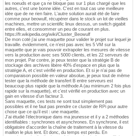
les noeuds et que ça ne bloque pas sur 1 plus chargé que les
autres, c'est une bonne idée. C'est en tout cas une meilleure
idée que de ne rien faire. L'autre solution aurait été de faire
comme pour beowulf, récupérer dans le stock un lot de vieilles
machines, mettre un scientific linux dessus, un switch gigabit
entre elles, et consommer un peu de courant en plus.
https://fr.wikipedia.org/wiki/Cluster_Beowulf
De mon coté j'ai une maquette pour valider le projet sur lequel je
travaille. évidemment, ce n'est pas avec les 5 VM sur la
maquette que je vais pouvoir extrapoler les mesures de vitesse
vers la production avec ses 5000 clients, et les 22 serveurs de
mon projet. Par contre, je peux tester que la stratégie B de
stockage des archives libère 40% d'espace en plus que la
stratégie A, et c'est vérifié en production. Et si je n'ai pas de
comparaison possible en valeur absolue, je peux tout de même
tester que la méthode de transfert B entre serveurs est
beaucoup plus rapide que la méthode A (au minimum 2 fois plus
rapide sur la maquette), et c'est vérifié en production avec un
gain en vitesse d'un facteur 3.
Sans maquette, ces tests ne sont tout simplement pas
possibles et il ne faut pas prendre ce cluster de RPi pour autre
chose que ce qu'il est : une maquette.
J'ai étudié l'électronique dans ma jeunesse et il y a 2 méthodes
identifiables : synchrones et asynchrones. En synchrone, il est
obligatoire d'accorder la chaîne de traitement à la vitesse du
maillon le plus lent. Et donc, du temps est perdu. En