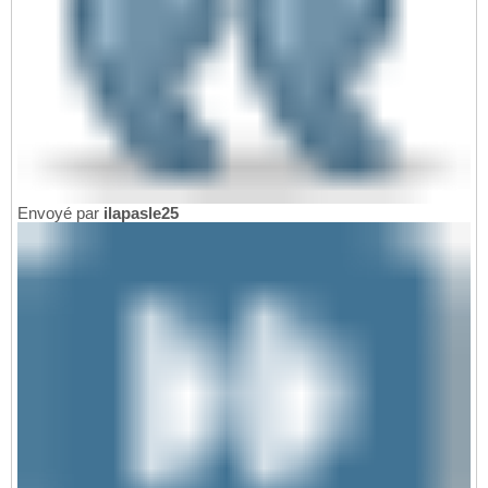
Envoyé par
ilapasle25