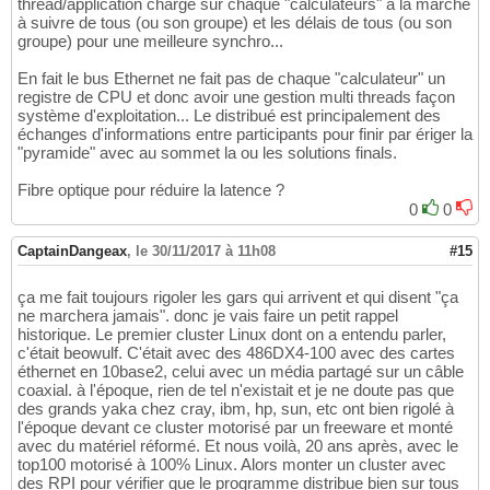
thread/application chargé sur chaque "calculateurs" à la marche
à suivre de tous (ou son groupe) et les délais de tous (ou son
groupe) pour une meilleure synchro...
En fait le bus Ethernet ne fait pas de chaque "calculateur" un
registre de CPU et donc avoir une gestion multi threads façon
système d'exploitation... Le distribué est principalement des
échanges d'informations entre participants pour finir par ériger la
"pyramide" avec au sommet la ou les solutions finals.
Fibre optique pour réduire la latence ?
0
0
CaptainDangeax
,
le 30/11/2017 à 11h08
#15
ça me fait toujours rigoler les gars qui arrivent et qui disent "ça
ne marchera jamais". donc je vais faire un petit rappel
historique. Le premier cluster Linux dont on a entendu parler,
c'était beowulf. C'était avec des 486DX4-100 avec des cartes
éthernet en 10base2, celui avec un média partagé sur un câble
coaxial. à l'époque, rien de tel n'existait et je ne doute pas que
des grands yaka chez cray, ibm, hp, sun, etc ont bien rigolé à
l'époque devant ce cluster motorisé par un freeware et monté
avec du matériel réformé. Et nous voilà, 20 ans après, avec le
top100 motorisé à 100% Linux. Alors monter un cluster avec
des RPI pour vérifier que le programme distribue bien sur tous