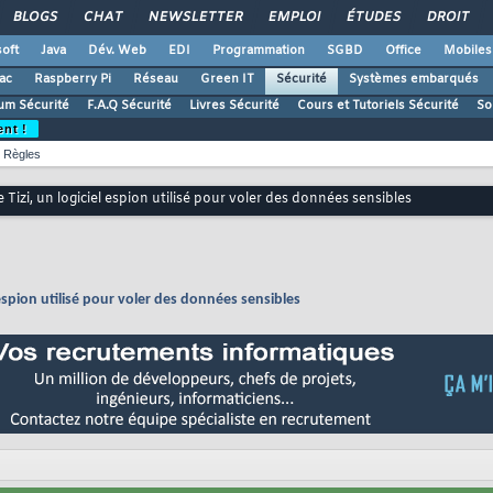
BLOGS
CHAT
NEWSLETTER
EMPLOI
ÉTUDES
DROIT
oft
Java
Dév. Web
EDI
Programmation
SGBD
Office
Mobiles
ac
Raspberry Pi
Réseau
Green IT
Sécurité
Systèmes embarqués
um Sécurité
F.A.Q Sécurité
Livres Sécurité
Cours et Tutoriels Sécurité
So
ent !
Règles
izi, un logiciel espion utilisé pour voler des données sensibles
espion utilisé pour voler des données sensibles