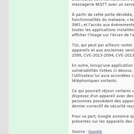
messagerie MQTT avec un serveu
À partir de cette porte dérobée,
fonctionnalités du malware, « t
SMS ; et l’accès aux événements 
toutes les applications installé
afficher l’image sur l’écran de l
Tizi, qui peut par ailleurs rooter
appareils et aux anciennes ver
2595, CVE-2013-2094, CVE-2013
En outre, lorsqu’une application
vulnérabilités listées ci-dessus
l’utilisateur lui aura accordées
téléphoniques sortants.
Ce qui pourrait réjouir certains 
disposez d’un appareil avec des 
personnes possédant des appareil
dernier correctif de sécurité re
Pour sa part, Google annonce qu
présentes sur les appareils des u
Source :
Google