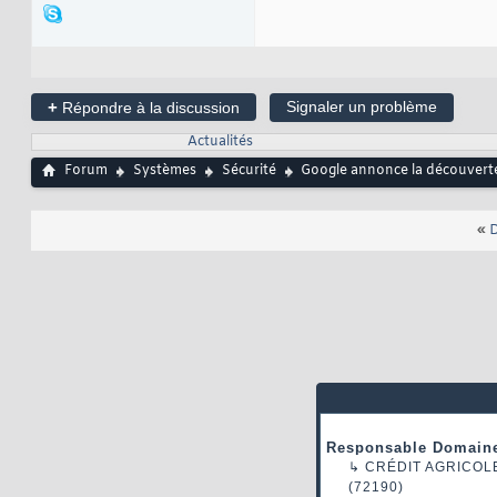
+
Signaler un problème
Répondre à la discussion
Actualités
Forum
Systèmes
Sécurité
Google annonce la découverte T
«
D
Responsable Domaine
↳
CRÉDIT AGRICOL
(72190)