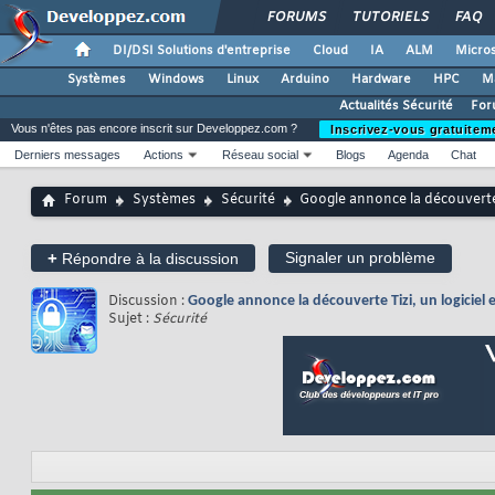
FORUMS
TUTORIELS
FAQ
DI/DSI Solutions d'entreprise
Cloud
IA
ALM
Micros
Systèmes
Windows
Linux
Arduino
Hardware
HPC
M
Actualités Sécurité
For
Vous n'êtes pas encore inscrit sur Developpez.com ?
Inscrivez-vous gratuitem
Derniers messages
Actions
Réseau social
Blogs
Agenda
Chat
Forum
Systèmes
Sécurité
Google annonce la découverte T
+
Signaler un problème
Répondre à la discussion
Discussion :
Google annonce la découverte Tizi, un logiciel 
Sujet :
Sécurité