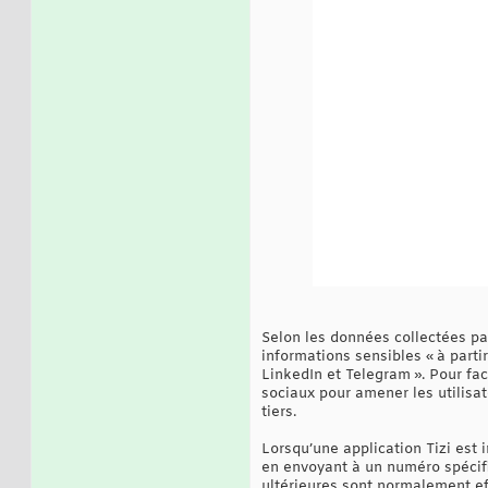
Selon les données collectées par
informations sensibles « à part
LinkedIn et Telegram ». Pour faci
sociaux pour amener les utilisat
tiers.
Lorsqu’une application Tizi est
en envoyant à un numéro spécif
ultérieures sont normalement eff