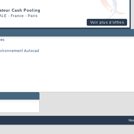
rateur Cash Pooling
ALE
- France - Paris
Voir plus d'offres
ées
 environnement Autocad
Nou