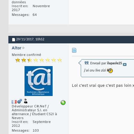
données
Inscrit en
Novembre
2017
Messages
64
29/11/2017,
10h52
Altor
Membre confirmé
Envoyé par
ilapasle25
j'ai cru lire zizi
Lol c'est vrai que c'est pas loin 
Développeur C#.NeT /
Administrateur S.I. en
alternance / Étudiant CS2I à
Nevers
Inscrit en
Septembre
2012
Messages
103