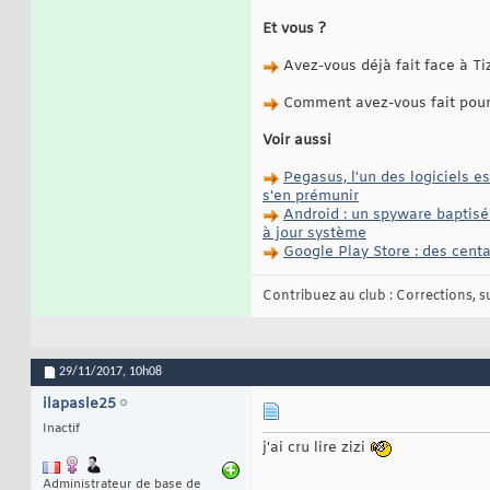
Et vous ?
Avez-vous déjà fait face à Tiz
Comment avez-vous fait pour
Voir aussi
Pegasus, l'un des logiciels 
s'en prémunir
Android : un spyware baptisé 
à jour système
Google Play Store : des centa
Contribuez au club : Corrections, sug
29/11/2017,
10h08
ilapasle25
Inactif
j'ai cru lire zizi
Administrateur de base de