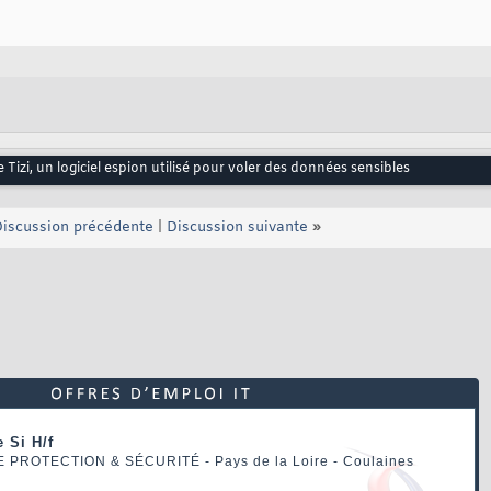
izi, un logiciel espion utilisé pour voler des données sensibles
iscussion précédente
|
Discussion suivante
»
 Si H/f
E PROTECTION & SÉCURITÉ
- Pays de la Loire - Coulaines