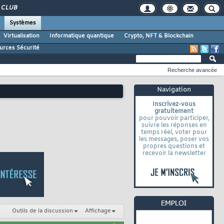
CLUB
Systèmes
Virtualisation
Informatique quantique
Crypto, NFT & Blockchain
urces Sécurité
Recherche avancée
Navigation
Inscrivez-vous
gratuitement
pour pouvoir participer,
suivre les réponses en
temps réel, voter pour
les messages, poser vos
propres questions et
recevoir la newsletter
Outils de la discussion
Affichage