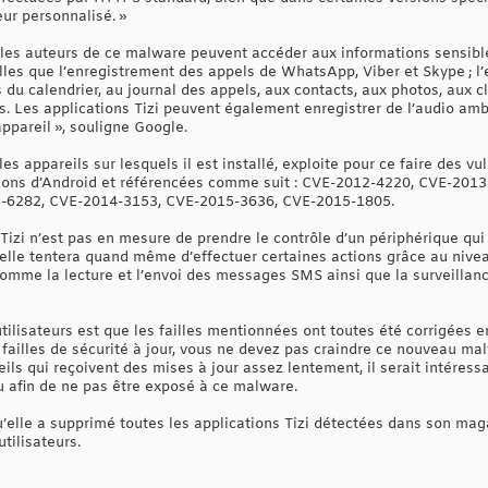
r personnalisé. »
 les auteurs de ce malware peuvent accéder aux informations sensibles
elles que l’enregistrement des appels de WhatsApp, Viber et Skype ; l
du calendrier, au journal des appels, aux contacts, aux photos, aux cl
es. Les applications Tizi peuvent également enregistrer de l’audio am
’appareil », souligne Google.
 les appareils sur lesquels il est installé, exploite pour ce faire des vu
sions d’Android et référencées comme suit : CVE-2012-4220, CVE-201
-6282, CVE-2014-3153, CVE-2015-3636, CVE-2015-1805.
 Tizi n’est pas en mesure de prendre le contrôle d’un périphérique q
, elle tentera quand même d’effectuer certaines actions grâce au nive
 comme la lecture et l’envoi des messages SMS ainsi que la surveillance
utilisateurs est que les failles mentionnées ont toutes été corrigées en
failles de sécurité à jour, vous ne devez pas craindre ce nouveau mal
s qui reçoivent des mises à jour assez lentement, il serait intéressa
çu afin de ne pas être exposé à ce malware.
’elle a supprimé toutes les applications Tizi détectées dans son maga
tilisateurs.