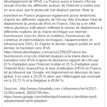
développement de l'IPv6. La France aussi à travers l'Arcep
essaie d'inciter les différents acteurs de l'Internet à mettre tout
en uvre pour que le protocole soit déployé partout. Mais la
transition en France progresse également assez lentement,
d'après les différents rapports de l'Arcep. Afin d'évaluer l'état de
déploiement du protocole IPv6 en France, l'Arcep a en effet
retenu plusieurs indicateurs reflétant le niveau de déploiement à
différents maillons de la chaîne technique sur Internet :
fournisseurs d'accès (fixes et mobiles), fournisseurs de
contenus et intermédiaires techniques, équipementiers et
infrastructure DNS. Et d'après le dernier rapport publié en avril
dernier, la transition vers IPv6
https://www.developpez.com/actu/129922/France-les-
fournisseurs-d-acces-Internet-toujours-a-la-traine-dans-la-
transition-vers-IPv6-d-apres-le-deuxieme-rapport-de-l-Arcep/
(0 % d'adoption pour l'Internet mobile et 15 % d'adoption pour
l'Internet fixe). Aujourd'hui, le taux d'utilisation d'IPv6 en France,
tel qu'observé par Google, est légèrement en dessous du taux
global. Il se situe à 20,29 % alors que l'Allemagne par exemple
est à 33,71 % et la Belgique à 49,84 %.
Sources : http://www.chinadaily.com.cn/business/tech/2017-
11/26/content_35025749.htm,
https://www.google.com/intl/en/ipv6/statistics.html#tab=ipv6-
adoption&tab=ipv6-adoption