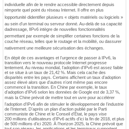
individuelle afin de le rendre accessible directement depuis
nimporte quel point du réseau Internet. Il offre en plus
lopportunité didentifier plusieurs « objets matériels ou logiciels »
au sein d'un terminal ou serveur donné. Au-delà de sa capacité
dadressage, lIPv6 intègre de nouvelles fonctionnalités
permettant par exemple de simplifier certaines fonctions de la
couche réseau, telles que le routage et la mobilité, ou dassurer
nativement une meilleure sécurisation des échanges.
En dépit de ces avantages et l'urgence de passer à IPv6, la
transition vers le nouveau protocole Internet progresse
lentement. Au niveau mondial, l'adoption d'IPv6 est assez faible
et se situe à un taux de 21,42 %. Mais cela cache des
disparités entre les pays. Certains affichent un taux d'adoption
assez élevé alors que d'autres n'ont même pas encore
commencé la transition. En Chine par exemple, le taux
d'adoption d'IPv6 selon les données de Google est de 3,37 %,
mais la Chine prévoit de mettre tout en uvre pour accélérer
l'adoption d'IPv6 afin de stimuler le développement de l'industrie
de l'Internet. D'après un plan d'action publié par le Parti
communiste de Chine et le Conseil d'État, le pays vise
200 millions d'utilisateurs d'IPv6 actifs d'ici la fin de 2018, et plus
de 500 millions d'ici 2020. À l'horizon 2025, la Chine prévoit que
tout son réseau, les applications et les terminaux supportent