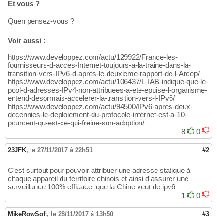
Et vous ?
Quen pensez-vous ?
Voir aussi :
https://www.developpez.com/actu/129922/France-les-
fournisseurs-d-acces-Internet-toujours-a-la-traine-dans-la-
transition-vers-IPv6-d-apres-le-deuxieme-rapport-de-l-Arcep/
https://www.developpez.com/actu/106437/L-IAB-indique-que-le-
pool-d-adresses-IPv4-non-attribuees-a-ete-epuise-l-organisme-
entend-desormais-accelerer-la-transition-vers-l-IPv6/
https://www.developpez.com/actu/94500/IPv6-apres-deux-
decennies-le-deploiement-du-protocole-internet-est-a-10-
pourcent-qu-est-ce-qui-freine-son-adoption/
8
0
23JFK
,
le 27/11/2017 à 22h51
#2
C'est surtout pour pouvoir attribuer une adresse statique à
chaque appareil du territoire chinois et ainsi d'assurer une
surveillance 100% efficace, que la Chine veut de ipv6
1
0
MikeRowSoft
,
le 28/11/2017 à 13h50
#3