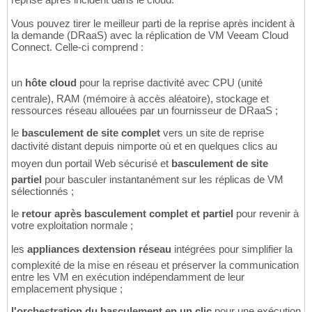
Vous pouvez tirer le meilleur parti de la reprise après incident à
la demande (DRaaS) avec la réplication de VM Veeam Cloud
Connect. Celle-ci comprend :
un
hôte cloud
pour la reprise dactivité avec CPU (unité
centrale), RAM (mémoire à accès aléatoire), stockage et
ressources réseau allouées par un fournisseur de DRaaS ;
le
basculement de site complet
vers un site de reprise
dactivité distant depuis nimporte où et en quelques clics au
moyen dun portail Web sécurisé et
basculement de site
partiel
pour basculer instantanément sur les réplicas de VM
sélectionnés ;
le
retour après basculement complet et partiel
pour revenir à
votre exploitation normale ;
les
appliances dextension réseau
intégrées pour simplifier la
complexité de la mise en réseau et préserver la communication
entre les VM en exécution indépendamment de leur
emplacement physique ;
l'orchestration du basculement en un clic
pour une exécution