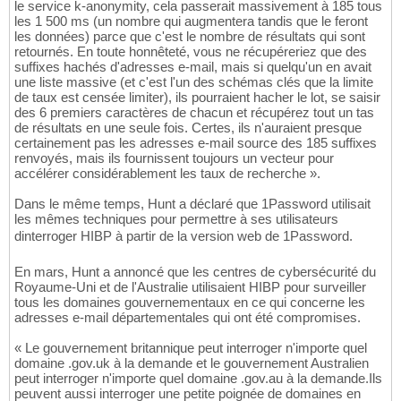
le service k-anonymity, cela passerait massivement à 185 tous
les 1 500 ms (un nombre qui augmentera tandis que le feront
les données) parce que c'est le nombre de résultats qui sont
retournés. En toute honnêteté, vous ne récupéreriez que des
suffixes hachés d'adresses e-mail, mais si quelqu'un en avait
une liste massive (et c'est l'un des schémas clés que la limite
de taux est censée limiter), ils pourraient hacher le lot, se saisir
des 6 premiers caractères de chacun et récupérez tout un tas
de résultats en une seule fois. Certes, ils n'auraient presque
certainement pas les adresses e-mail source des 185 suffixes
renvoyés, mais ils fournissent toujours un vecteur pour
accélérer considérablement les taux de recherche ».
Dans le même temps, Hunt a déclaré que 1Password utilisait
les mêmes techniques pour permettre à ses utilisateurs
dinterroger HIBP à partir de la version web de 1Password.
En mars, Hunt a annoncé que les centres de cybersécurité du
Royaume-Uni et de l'Australie utilisaient HIBP pour surveiller
tous les domaines gouvernementaux en ce qui concerne les
adresses e-mail départementales qui ont été compromises.
« Le gouvernement britannique peut interroger n'importe quel
domaine .gov.uk à la demande et le gouvernement Australien
peut interroger n'importe quel domaine .gov.au à la demande.Ils
peuvent aussi interroger une petite poignée de domaines en