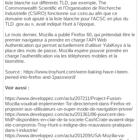
liste blanche sur différents TLD, par exemple, The
Commonwealth Scientific et l'Organisation de Recherche
Industrielle (CSIRO) fonctionne sur csiro.au afin que ce
domaine soit ajouté à la liste blanche pour l'ACSC en plus du
TLD .gov.au », avait indiqué Hunt à l'époque.
Le mois dernier, Mozilla a publié Firefox 60, qui prétendait être le
premier navigateur à prendre en charge l'API Web
Authentication qui permet actuellement d'utiliser YubiKeys à la
place des mots de passe. Mozilla espère pouvoir prendre en
charge l'authentification via les téléphones mobiles et la
biométrie.
Source : https://www.troyhunt.com/were-baking-have-i-been-
pwned-into-firefox-and-1password/
Voir aussi :
https://www.developpez.com/actu/207211/Project-Fusion-
Mozilla-voudrait-implementer-Tor-directement-dans-Firefox-et-
proposer-aux-utilisateurs-un-super-mode-de-navigation-privee/
https://www.developpez.com/actu/201361/86-pourcent-des-
MdP-disponibles-en-clair-de-la-societe-CashCrate-avaient-deja-
ete-compromis-Troy-Hunt-s-indigne-des-mauvaises-pratiques-
dans-l-industrie/
https://www.developpez.com/actu/201209/USA-Mozilla-va-