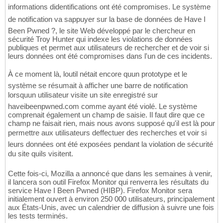
informations didentifications ont été compromises. Le système
de notification va sappuyer sur la base de données de Have I
Been Pwned ?, le site Web développé par le chercheur en
sécurité Troy Hunter qui indexe les violations de données
publiques et permet aux utilisateurs de rechercher et de voir si
leurs données ont été compromises dans l'un de ces incidents.
À ce moment là, loutil nétait encore quun prototype et le
système se résumait à afficher une barre de notification
lorsquun utilisateur visite un site enregistré sur
haveibeenpwned.com comme ayant été violé. Le système
comprenait également un champ de saisie. Il faut dire que ce
champ ne faisait rien, mais nous avons supposé qu'il est là pour
permettre aux utilisateurs deffectuer des recherches et voir si
leurs données ont été exposées pendant la violation de sécurité
du site quils visitent.
Cette fois-ci, Mozilla a annoncé que dans les semaines à venir,
il lancera son outil Firefox Monitor qui renverra les résultats du
service Have I Been Pwned (HIBP). Firefox Monitor sera
initialement ouvert à environ 250 000 utilisateurs, principalement
aux États-Unis, avec un calendrier de diffusion à suivre une fois
les tests terminés.