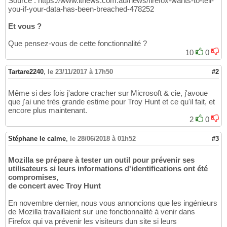
Source : https://www.itnews.com.au/news/firefox-wants-to-tell-
you-if-your-data-has-been-breached-478252
Et vous ?
Que pensez-vous de cette fonctionnalité ?
10
0
Tartare2240
,
le 23/11/2017 à 17h50
#2
Même si des fois j'adore cracher sur Microsoft & cie, j'avoue
que j'ai une très grande estime pour Troy Hunt et ce qu'il fait, et
encore plus maintenant.
2
0
Stéphane le calme
,
le 28/06/2018 à 01h52
#3
Mozilla se prépare à tester un outil pour prévenir ses
utilisateurs si leurs informations d'identifications ont été
compromises,
de concert avec Troy Hunt
En novembre dernier, nous vous annoncions que les ingénieurs
de Mozilla travaillaient sur une fonctionnalité à venir dans
Firefox qui va prévenir les visiteurs dun site si leurs