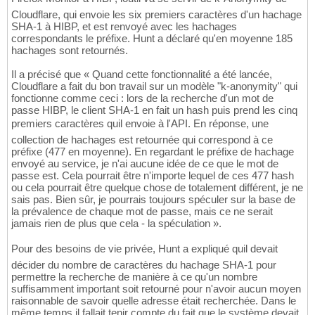
Cloudflare, qui envoie les six premiers caractères d'un hachage
SHA-1 à HIBP, et est renvoyé avec les hachages
correspondants le préfixe. Hunt a déclaré qu'en moyenne 185
hachages sont retournés.
Il a précisé que « Quand cette fonctionnalité a été lancée,
Cloudflare a fait du bon travail sur un modèle "k-anonymity" qui
fonctionne comme ceci : lors de la recherche d'un mot de
passe HIBP, le client SHA-1 en fait un hash puis prend les cinq
premiers caractères quil envoie à l'API. En réponse, une
collection de hachages est retournée qui correspond à ce
préfixe (477 en moyenne). En regardant le préfixe de hachage
envoyé au service, je n'ai aucune idée de ce que le mot de
passe est. Cela pourrait être n'importe lequel de ces 477 hash
ou cela pourrait être quelque chose de totalement différent, je ne
sais pas. Bien sûr, je pourrais toujours spéculer sur la base de
la prévalence de chaque mot de passe, mais ce ne serait
jamais rien de plus que cela - la spéculation ».
Pour des besoins de vie privée, Hunt a expliqué quil devait
décider du nombre de caractères du hachage SHA-1 pour
permettre la recherche de manière à ce qu'un nombre
suffisamment important soit retourné pour n'avoir aucun moyen
raisonnable de savoir quelle adresse était recherchée. Dans le
même temps il fallait tenir compte du fait que le système devait