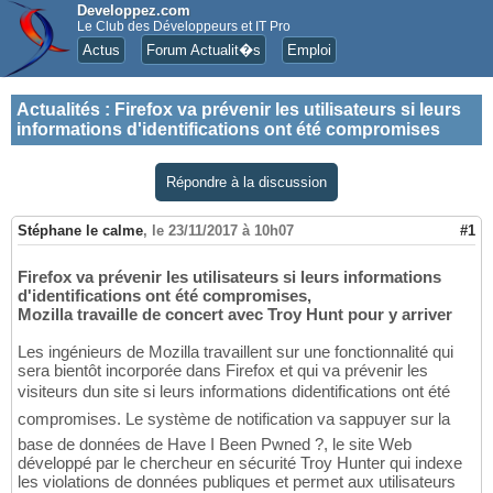
Developpez.com
Le Club des Développeurs et IT Pro
Actus
Forum Actualit�s
Emploi
Actualités
:
Firefox va prévenir les utilisateurs si leurs
informations d'identifications ont été compromises
Répondre à la discussion
Stéphane le calme
,
le 23/11/2017 à 10h07
#1
Firefox va prévenir les utilisateurs si leurs informations
d'identifications ont été compromises,
Mozilla travaille de concert avec Troy Hunt pour y arriver
Les ingénieurs de Mozilla travaillent sur une fonctionnalité qui
sera bientôt incorporée dans Firefox et qui va prévenir les
visiteurs dun site si leurs informations didentifications ont été
compromises. Le système de notification va sappuyer sur la
base de données de Have I Been Pwned ?, le site Web
développé par le chercheur en sécurité Troy Hunter qui indexe
les violations de données publiques et permet aux utilisateurs