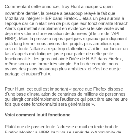
Commentant cette annonce, Troy Hunt a indiqué « quen
novembre dernier, la presse a beaucoup relayé le fait que
Mozilla va intégrer HIBP dans Firefox. J'étais un peu surpris à
l'époque car ce n'était rien de plus que leur fonctionnalité Breach
Alerts qui mettait simplement en évidence si le site visité avait
déjà été victime d'une violation de données (il le tire de l'API
HIBP). Mais la presse a repris quelques signaux qui indiquaient
qu'à long terme, nous avions des projets plus ambitieux que
cela et toute l'affaire a reçu trop d'attention. J'ai fini par lancer un
tas d'appels médiatiques juste pour parler de cette petite
fonctionnalité - les gens ont aimé l'idée de HIBP dans Firefox,
même sous une forme très simple. En fin de compte, nous
avions des plans beaucoup plus ambitieux et c'est ce que je
partage ici aujourd'hui ».
Pour Hunt, cet outil est important « parce que Firefox dispose
d'une base d'installation de centaines de millions de personnes
qui élargit considérablement l'audience qui peut être atteinte une
fois que cette fonctionnalité sera généralisée ».
Voici comment loutil fonctionne
Plutôt que de passer toute l'adresse e-mail en texte brut de
Firefox Monitor à HIBP, loutil va se servir de k-Anonymity de