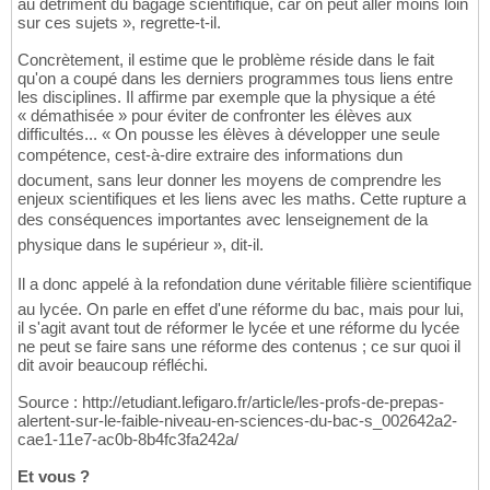
au détriment du bagage scientifique, car on peut aller moins loin
sur ces sujets », regrette-t-il.
Concrètement, il estime que le problème réside dans le fait
qu'on a coupé dans les derniers programmes tous liens entre
les disciplines. Il affirme par exemple que la physique a été
« démathisée » pour éviter de confronter les élèves aux
difficultés... « On pousse les élèves à développer une seule
compétence, cest-à-dire extraire des informations dun
document, sans leur donner les moyens de comprendre les
enjeux scientifiques et les liens avec les maths. Cette rupture a
des conséquences importantes avec lenseignement de la
physique dans le supérieur », dit-il.
Il a donc appelé à la refondation dune véritable filière scientifique
au lycée. On parle en effet d'une réforme du bac, mais pour lui,
il s'agit avant tout de réformer le lycée et une réforme du lycée
ne peut se faire sans une réforme des contenus ; ce sur quoi il
dit avoir beaucoup réfléchi.
Source : http://etudiant.lefigaro.fr/article/les-profs-de-prepas-
alertent-sur-le-faible-niveau-en-sciences-du-bac-s_002642a2-
cae1-11e7-ac0b-8b4fc3fa242a/
Et vous ?