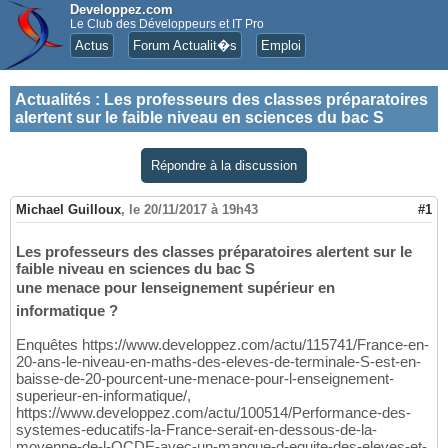
Developpez.com
Le Club des Développeurs et IT Pro
Actus
Forum Actualit�s
Emploi
Actualités
:
Les professeurs des classes préparatoires
alertent sur le faible niveau en sciences du bac S
Répondre à la discussion
Michael Guilloux
,
le 20/11/2017 à 19h43
#1
Les professeurs des classes préparatoires alertent sur le
faible niveau en sciences du bac S
une menace pour lenseignement supérieur en
informatique ?
Enquêtes https://www.developpez.com/actu/115741/France-en-
20-ans-le-niveau-en-maths-des-eleves-de-terminale-S-est-en-
baisse-de-20-pourcent-une-menace-pour-l-enseignement-
superieur-en-informatique/,
https://www.developpez.com/actu/100514/Performance-des-
systemes-educatifs-la-France-serait-en-dessous-de-la-
moyenne-de-l-OCDE-avec-un-manque-d-equite-des-eleves-et-