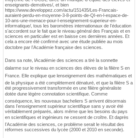
enseignants-demotives/, et bien
https://www.developpez.com/actu/151435/Les-Francais-
auraient-perdu-en-moyenne-3-8-points-de-QI-en-l-espace-de-
10-ans-une-menace-pour-l-enseignement-superieur-en-
informatique/, tous les baromètres internationaux de l'éducation
s'accordent sur le fait que le niveau général des Français et en
sciences en particulier est en baisse ces dernières années. Et
cela a encore été confirmé avec une étude publiée au mois
doctobre par l'Académie française des sciences.
Dans sa note, lAcadémie des sciences a tiré la sonnette
dalarme sur le niveau en sciences des élèves de la filière S en
France. Elle explique que lenseignement des mathématiques et
de la physique a été complètement dénaturé, et que la filière S a
été progressivement transformée en une filière généraliste
dotée dune légère connotation scientifique. Comme
conséquence, les nouveaux bacheliers S arrivent désormais
dans l'enseignement supérieur scientifique sans y avoir été
véritablement préparés, alors même que les besoins du pays
en scientifiques et ingénieurs ne cessent de croître. Et daprès
l'Académie des sciences, ce problème serait le résultat des
réformes successives du lycée (2000 et 2010 en seconde).