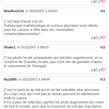
1
0
MikeRowSoft
,
le 20/11/2017 à 23h18
#11
C'est bien d'avoir mis IA.
Surtout que mathématique et science physique sont utilisés
pour les causes à effet dans les "ensembles
certains/déterministes".
0
0
Dhafer1
,
le 21/11/2017 à 09h15
#12
C'est plutôt l'école préparatoire qui doit être supprimmée, et ce
système de Grandes écoles (qui n'ont rien de grandes d'après
le classement de Shangai).
4
4
Ryu2000
,
le 21/11/2017 à 09h44
#13
C'est en parti du au fait qu'on ne fait redoubler plus personne.
Du coup ceux qui n'ont pas le niveau passent et ralentissent
toute la classe.
Il n'y a plus de sélection, parfois les profs augmentent les notes
de tout le monde, pour que la moyenne ne soit pas trop basse.