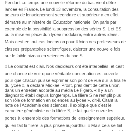
Pendant ce temps une nouvelle réforme du bac vient dêtre
lancée en France. Le lundi 13 novembre, la consultation des
acteurs de lenseignement secondaire et supérieur a en effet
démarré au ministère de lÉducation nationale. On parle par
exemple de la possibilité la suppression des séries S, L et ES
ou la mise en place dun lycée modulaire, entre autres idées.
Mais cest en tout cas loccasion pour lUnion des professeurs de
classes préparatoires scientifiques, dalerter une nouvelle fois
sur le faible niveau en sciences du bac S.
« Le constat est clair. Nos décideurs ont été interpellés, et cest
une chance de voir quune véritable concertation est ouverte
pour que chacun puisse exprimer son point de vue sur la finalité
du lycée », a déclaré Mickaël Prost, président de cette union,
dans un entretien accordé au média Le Figaro. « Il y a un
diagnostic établi depuis longtemps. La filière S ne remplit plus
son rôle de formation en sciences au lycée », dit-il. Citant la
note de l'Académie des sciences, il explique que c'est le
caractère généraliste de la filière S, le fait quelle ouvre les
portes à lensemble des formations de lenseignement supérieur,
qui en fait la filière la plus prisée aujourdhui. « Mais cela se fait