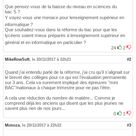
Que pensez-vous de la baisse du niveau en sciences du
bac S ?
Y voyez-vous une menace pour lenseignement supérieur en
informatique ?
Que souhaitez-vous dans la réforme du bac pour que les
lycéens soient mieux préparés à lenseignement supérieur en
général et en informatique en particulier ?
24
2
MikeRowSoft
,
le 20/11/2017 à 22h21
#2
Quand j'ai entendu parlé de la réforme, j'ai cru qu'il s'alignait sur
le brevet des collèges pour ce qui est l'évaluation permanente
sur 3 ans. Cela va surement impliqué des épreuves "mini
BAC"/nationaux à chaque trimestre pour ne pas l'être.
A cela une réduction du nombre de matière... Comme je
comprend déjà les anciens qui disent que les plus jeunes ne
savent plus rien de nos jours...
0
1
Mimoza
,
le 20/11/2017 à 22h22
#3