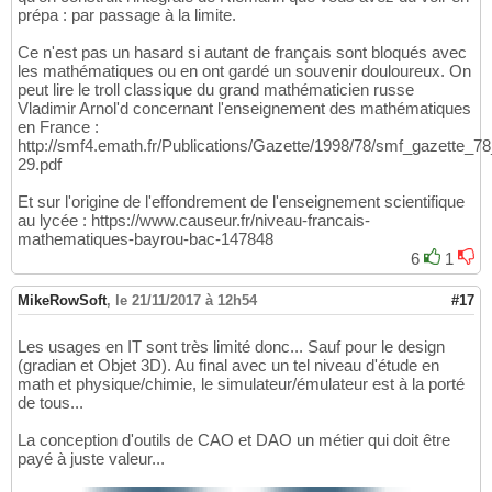
prépa : par passage à la limite.
Ce n'est pas un hasard si autant de français sont bloqués avec
les mathématiques ou en ont gardé un souvenir douloureux. On
peut lire le troll classique du grand mathématicien russe
Vladimir Arnol'd concernant l'enseignement des mathématiques
en France :
http://smf4.emath.fr/Publications/Gazette/1998/78/smf_gazette_7
29.pdf
Et sur l'origine de l'effondrement de l'enseignement scientifique
au lycée : https://www.causeur.fr/niveau-francais-
mathematiques-bayrou-bac-147848
6
1
MikeRowSoft
,
le 21/11/2017 à 12h54
#17
Les usages en IT sont très limité donc... Sauf pour le design
(gradian et Objet 3D). Au final avec un tel niveau d'étude en
math et physique/chimie, le simulateur/émulateur est à la porté
de tous...
La conception d'outils de CAO et DAO un métier qui doit être
payé à juste valeur...