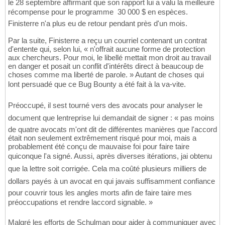
le 28 septembre affirmant que son rapport lui a valu la meilleure
récompense pour le programme  30 000 $ en espèces.
Finisterre n'a plus eu de retour pendant près d'un mois.
Par la suite, Finisterre a reçu un courriel contenant un contrat
d'entente qui, selon lui, « n'offrait aucune forme de protection
aux chercheurs. Pour moi, le libellé mettait mon droit au travail
en danger et posait un conflit d'intérêts direct à beaucoup de
choses comme ma liberté de parole. » Autant de choses qui
lont persuadé que ce Bug Bounty a été fait à la va-vite.
Préoccupé, il sest tourné vers des avocats pour analyser le
document que lentreprise lui demandait de signer : « pas moins
de quatre avocats m'ont dit de différentes manières que l'accord
était non seulement extrêmement risqué pour moi, mais a
probablement été conçu de mauvaise foi pour faire taire
quiconque l'a signé. Aussi, après diverses itérations, jai obtenu
que la lettre soit corrigée. Cela ma coûté plusieurs milliers de
dollars payés à un avocat en qui javais suffisamment confiance
pour couvrir tous les angles morts afin de faire taire mes
préoccupations et rendre laccord signable. »
Malgré les efforts de Schulman pour aider à communiquer avec