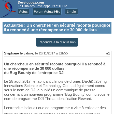
Developpez.com
Le Club des Développeurs et IT Pro
Actus
Forum Actualit�s
Emploi
Actualités
:
Un chercheur en sécurité raconte pourquoi
il a renoncé à une récompense de 30 000 dollars
Répondre à la discussion
Stéphane le calme
,
le 20/11/2017 à 11h55
#1
Un chercheur en sécurité raconte pourquoi il a renoncé à
une récompense de 30 000 dollars,
du Bug Bounty de l'entreprise DJI
Le 28 août 2017, le fabricant chinois de drones Dà-Ji&#257;ng
Innovations Science et Technology Co., Ltd également connu
sous le nom de DJI a publié un communiqué de presse
concernant un nouveau programme 'Bug Bounty' connu sous le
nom de programme DJI Threat Identification Reward.
Lentreprise indiquait que ce programme « vise à collecter des