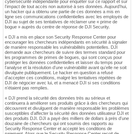
cybersécurité indépendante pour enquêter sur ce rapport et sur
l'impact de tout accès non autorisé à ses données. Aujourd'hui,
un hacker qui a obtenu une partie de ces données a mis en
ligne ses communications confidentielles avec les employés de
DJI au sujet de ses tentatives de réclamer une « prime de
bogue » auprès du centre de réponse de DJI Security.
« DJI a mis en place son Security Response Center pour
encourager les chercheurs indépendants en sécurité à signaler
de manière responsable les vulnérabilités potentielles. DJI
demande aux chercheurs de suivre des termes standard pour
les programmes de primes de bogues, qui sont conçus pour
protéger les données confidentielles et laisser du temps pour
l'analyse et la résolution d'une vulnérabilité avant qu'elle ne soit
divulguée publiquement. Le hacker en question a refusé
d'accepter ces conditions, malgré les tentatives répétées de
DJI de négocier avec lui, et a menacé DJI si ses conditions
n'étaient pas remplies.
« DJI prend la sécurité des données très au sérieux et
continuera à améliorer ses produits grâce à des chercheurs qui
découvrent et divulguent de manière responsable les problèmes
susceptibles d'affecter la sécurité des données utilisateur DJI et
des produits DJI. DJI a payé des milliers de dollars à près d'une
douzaine de chercheurs qui ont soumis des rapports au
Security Response Center et accepté les conditions de
paiement. Alors que le Security Response Center reçoit de