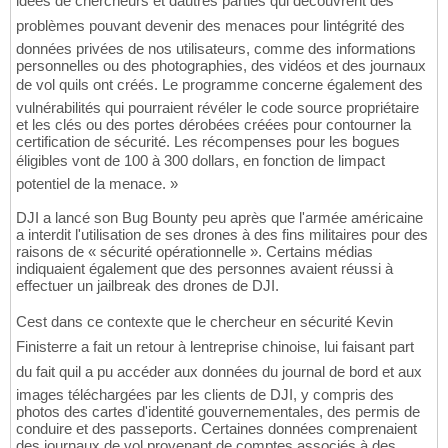
idées de chercheurs et dautres parties qui découvrent des
problèmes pouvant devenir des menaces pour lintégrité des
données privées de nos utilisateurs, comme des informations
personnelles ou des photographies, des vidéos et des journaux
de vol quils ont créés. Le programme concerne également des
vulnérabilités qui pourraient révéler le code source propriétaire
et les clés ou des portes dérobées créées pour contourner la
certification de sécurité. Les récompenses pour les bogues
éligibles vont de 100 à 300 dollars, en fonction de limpact
potentiel de la menace. »
DJI a lancé son Bug Bounty peu après que l'armée américaine
a interdit l'utilisation de ses drones à des fins militaires pour des
raisons de « sécurité opérationnelle ». Certains médias
indiquaient également que des personnes avaient réussi à
effectuer un jailbreak des drones de DJI.
Cest dans ce contexte que le chercheur en sécurité Kevin
Finisterre a fait un retour à lentreprise chinoise, lui faisant part
du fait quil a pu accéder aux données du journal de bord et aux
images téléchargées par les clients de DJI, y compris des
photos des cartes d'identité gouvernementales, des permis de
conduire et des passeports. Certaines données comprenaient
des journaux de vol provenant de comptes associés à des