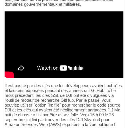
domaines gouvernementaux et militaires.
Il est passé par des clés que les développeurs avaient oubliées
et laissées exposées pendant des années sur GitHub : « Le
mois précédent, les clés SSL de DJI ont été divulguées via
l'outil de moteur de recherche GitHub. Par le passé, vous
pouviez utiliser l'option "in: file" pour rechercher le code source
DJI et les clés qui avaient été négligemment partagées [...] Ma
nuit de chasse a fini par être assez folle. Vers 16 h 00 le 26
septembre j'ai fini par trouver des clés DJI Skypixel pour
Amazon Services Web (AWS) exposées à la vue publique !