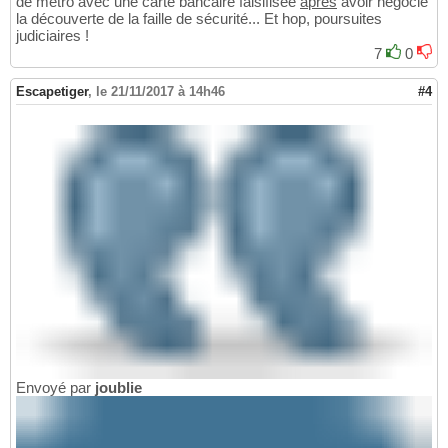
de métro avec une carte bancaire falsifisée
après
avoir négocié
la découverte de la faille de sécurité... Et hop, poursuites
judiciaires !
7
0
Escapetiger
,
le 21/11/2017 à 14h46
#4
Envoyé par
joublie