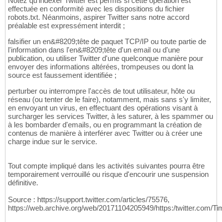
Notez qu'indexer Twitter est permis si cette opération est
effectuée en conformité avec les dispositions du fichier
robots.txt. Néanmoins, aspirer Twitter sans notre accord
préalable est expressément interdit ;
falsifier un en&#8209;tête de paquet TCP/IP ou toute partie de
l'information dans l'en&#8209;tête d'un email ou d'une
publication, ou utiliser Twitter d'une quelconque manière pour
envoyer des informations altérées, trompeuses ou dont la
source est faussement identifiée ;
perturber ou interrompre l'accès de tout utilisateur, hôte ou
réseau (ou tenter de le faire), notamment, mais sans s'y limiter,
en envoyant un virus, en effectuant des opérations visant à
surcharger les services Twitter, à les saturer, à les spammer ou
à les bombarder d'emails, ou en programmant la création de
contenus de manière à interférer avec Twitter ou à créer une
charge indue sur le service.
Tout compte impliqué dans les activités suivantes pourra être
temporairement verrouillé ou risque d'encourir une suspension
définitive.
Source : https://support.twitter.com/articles/75576,
https://web.archive.org/web/20171104205949/https:/twitter.com/