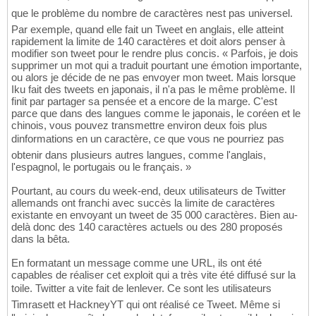
que le problème du nombre de caractères nest pas universel.
Par exemple, quand elle fait un Tweet en anglais, elle atteint
rapidement la limite de 140 caractères et doit alors penser à
modifier son tweet pour le rendre plus concis. « Parfois, je dois
supprimer un mot qui a traduit pourtant une émotion importante,
ou alors je décide de ne pas envoyer mon tweet. Mais lorsque
Iku fait des tweets en japonais, il n'a pas le même problème. Il
finit par partager sa pensée et a encore de la marge. C'est
parce que dans des langues comme le japonais, le coréen et le
chinois, vous pouvez transmettre environ deux fois plus
dinformations en un caractère, ce que vous ne pourriez pas
obtenir dans plusieurs autres langues, comme l'anglais,
l'espagnol, le portugais ou le français. »
Pourtant, au cours du week-end, deux utilisateurs de Twitter
allemands ont franchi avec succès la limite de caractères
existante en envoyant un tweet de 35 000 caractères. Bien au-
delà donc des 140 caractères actuels ou des 280 proposés
dans la bêta.
En formatant un message comme une URL, ils ont été
capables de réaliser cet exploit qui a très vite été diffusé sur la
toile. Twitter a vite fait de lenlever. Ce sont les utilisateurs
Timrasett et HackneyYT qui ont réalisé ce Tweet. Même si