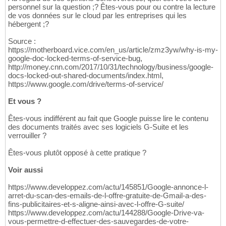
personnel sur la question ;? Êtes-vous pour ou contre la lecture
de vos données sur le cloud par les entreprises qui les
hébergent ;?
Source :
https://motherboard.vice.com/en_us/article/zmz3yw/why-is-my-
google-doc-locked-terms-of-service-bug,
http://money.cnn.com/2017/10/31/technology/business/google-
docs-locked-out-shared-documents/index.html,
https://www.google.com/drive/terms-of-service/
Et vous ?
Êtes-vous indifférent au fait que Google puisse lire le contenu
des documents traités avec ses logiciels G-Suite et les
verrouiller ?
Êtes-vous plutôt opposé à cette pratique ?
Voir aussi
https://www.developpez.com/actu/145851/Google-annonce-l-
arret-du-scan-des-emails-de-l-offre-gratuite-de-Gmail-a-des-
fins-publicitaires-et-s-aligne-ainsi-avec-l-offre-G-suite/
https://www.developpez.com/actu/144288/Google-Drive-va-
vous-permettre-d-effectuer-des-sauvegardes-de-votre-