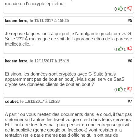
monde on l'encrypte épicétou.
0
0
kedem.ferre
,
le 11/11/2017 à 15h25
#5
Je repose la question : à qui profite l'amalgame gmail.com vs G
Suite ??? À moins que ce soit de l'ignorance et/ou de la paresse
intellectuelle...
0
0
kedem.ferre
,
le 12/11/2017 à 15h19
#6
Et sinon, les données sont cryptées avec G Suite (mais
apparemment pas de bout en bout). Mais quel service SaaS
crypte ses données clients de bout en bout ?
0
0
cdubet
,
le 13/11/2017 à 12h28
#7
A partir ou vous mettez des documents dans le cloud, il faut pas
s etonner si d autres les lisent vu que c est dans leurs serveurs
Et il faut etre tres tres naif pour penser qu une entreprise qui vit
de la publicite (genre google ou facebook) vont resister a la
tentation (et je parle meme pas d officine qui n ont pas de