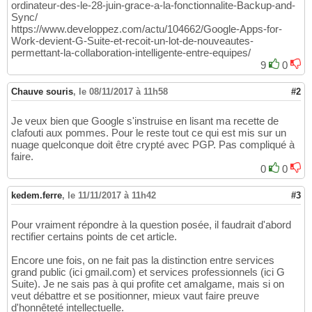
ordinateur-des-le-28-juin-grace-a-la-fonctionnalite-Backup-and-
Sync/
https://www.developpez.com/actu/104662/Google-Apps-for-
Work-devient-G-Suite-et-recoit-un-lot-de-nouveautes-
permettant-la-collaboration-intelligente-entre-equipes/
9
0
Chauve souris
,
le 08/11/2017 à 11h58
#2
Je veux bien que Google s'instruise en lisant ma recette de
clafouti aux pommes. Pour le reste tout ce qui est mis sur un
nuage quelconque doit être crypté avec PGP. Pas compliqué à
faire.
0
0
kedem.ferre
,
le 11/11/2017 à 11h42
#3
Pour vraiment répondre à la question posée, il faudrait d'abord
rectifier certains points de cet article.
Encore une fois, on ne fait pas la distinction entre services
grand public (ici gmail.com) et services professionnels (ici G
Suite). Je ne sais pas à qui profite cet amalgame, mais si on
veut débattre et se positionner, mieux vaut faire preuve
d'honnêteté intellectuelle.