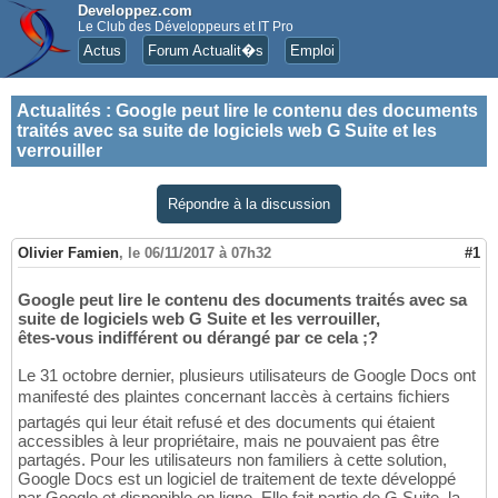
Developpez.com
Le Club des Développeurs et IT Pro
Actus
Forum Actualit�s
Emploi
Actualités
:
Google peut lire le contenu des documents
traités avec sa suite de logiciels web G Suite et les
verrouiller
Répondre à la discussion
Olivier Famien
,
le 06/11/2017 à 07h32
#1
Google peut lire le contenu des documents traités avec sa
suite de logiciels web G Suite et les verrouiller,
êtes-vous indifférent ou dérangé par ce cela ;?
Le 31 octobre dernier, plusieurs utilisateurs de Google Docs ont
manifesté des plaintes concernant laccès à certains fichiers
partagés qui leur était refusé et des documents qui étaient
accessibles à leur propriétaire, mais ne pouvaient pas être
partagés. Pour les utilisateurs non familiers à cette solution,
Google Docs est un logiciel de traitement de texte développé
par Google et disponible en ligne. Elle fait partie de G Suite, la