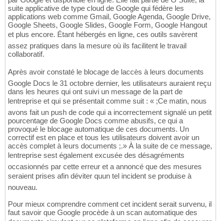
suite applicative de type cloud de Google qui fédère les
applications web comme Gmail, Google Agenda, Google Drive,
Google Sheets, Google Slides, Google Form, Google Hangout
et plus encore. Étant hébergés en ligne, ces outils savèrent
assez pratiques dans la mesure où ils facilitent le travail
collaboratif.
Après avoir constaté le blocage de laccès à leurs documents
Google Docs le 31 octobre dernier, les utilisateurs auraient reçu
dans les heures qui ont suivi un message de la part de
lentreprise et qui se présentait comme suit : « ;Ce matin, nous
avons fait un push de code qui a incorrectement signalé un petit
pourcentage de Google Docs comme abusifs, ce qui a
provoqué le blocage automatique de ces documents. Un
correctif est en place et tous les utilisateurs doivent avoir un
accès complet à leurs documents ;.» À la suite de ce message,
lentreprise sest également excusée des désagréments
occasionnés par cette erreur et a annoncé que des mesures
seraient prises afin déviter quun tel incident se produise à
nouveau.
Pour mieux comprendre comment cet incident serait survenu, il
faut savoir que Google procède à un scan automatique des