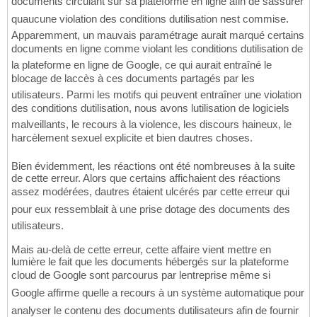
documents circulant sur sa plateforme en ligne afin de sassurer
quaucune violation des conditions dutilisation nest commise.
Apparemment, un mauvais paramétrage aurait marqué certains
documents en ligne comme violant les conditions dutilisation de
la plateforme en ligne de Google, ce qui aurait entraîné le
blocage de laccès à ces documents partagés par les
utilisateurs. Parmi les motifs qui peuvent entraîner une violation
des conditions dutilisation, nous avons lutilisation de logiciels
malveillants, le recours à la violence, les discours haineux, le
harcèlement sexuel explicite et bien dautres choses.
Bien évidemment, les réactions ont été nombreuses à la suite
de cette erreur. Alors que certains affichaient des réactions
assez modérées, dautres étaient ulcérés par cette erreur qui
pour eux ressemblait à une prise dotage des documents des
utilisateurs.
Mais au-delà de cette erreur, cette affaire vient mettre en
lumière le fait que les documents hébergés sur la plateforme
cloud de Google sont parcourus par lentreprise même si
Google affirme quelle a recours à un système automatique pour
analyser le contenu des documents dutilisateurs afin de fournir